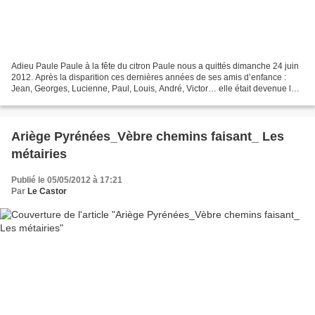
Adieu Paule Paule à la fête du citron Paule nous a quittés dimanche 24 juin
2012. Après la disparition ces dernières années de ses amis d’enfance :
Jean, Georges, Lucienne, Paul, Louis, André, Victor… elle était devenue la
doyenne des natifs du village....
Ariège Pyrénées_Vèbre chemins faisant_ Les
métairies
Publié le 05/05/2012 à 17:21
Par
Le Castor