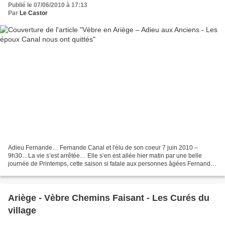
Publié le 07/06/2010 à 17:13
Par
Le Castor
Adieu Fernande… Fernande Canal et l'élu de son coeur 7 juin 2010 –
9h30…La vie s’est arrêtée… Elle s’en est allée hier matin par une belle
journée de Printemps, cette saison si fatale aux personnes âgées Fernande
a toujours vécu en osmose avec Georges...
Ariège - Vèbre Chemins Faisant - Les Curés du
village