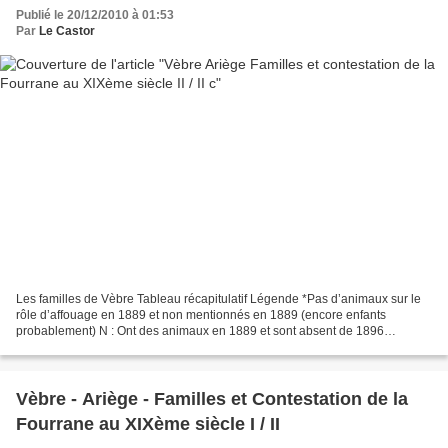
Publié le 20/12/2010 à 01:53
Par
Le Castor
Les familles de Vèbre Tableau récapitulatif Légende *Pas d’animaux sur le
rôle d’affouage en 1889 et non mentionnés en 1889 (encore enfants
probablement) N : Ont des animaux en 1889 et sont absent de 1896
probablement décédés. Ovins 1896 Salaire des gardiens...
Vèbre - Ariège - Familles et Contestation de la
Fourrane au XIXème siècle I / II