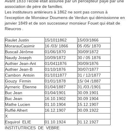
Avant 1833 l’école était assurée par un percepteur payé par une
association de père de familles.
Les instituteurs antérieurs à 1862 ne sont pas connus à
l’exception de Monsieur Doumens de Verdun qui démissionne en
janvier 1849 et de son successeur monsieur Fouet qui était de
Rieucros .
Raulet Justin
15/1011862
15/03/1866
MorarauCasimir
16 /03/ 1866
05 /05/ 1870
Buscail Jérôme
01/06/1870
30/09!1872
Naudy Joseph
10/09/1872
30 / 05 1876
Authier Jean-Ant
01/0411876
30/09/1876
Authier Jean-B
01/10/1876
30/07/1877
Cambon Antoin
01/1011877
31 / 12/1877
Gouzy Firmin
01/01/1878
15/ 04 /1887
Ayrneric Étienne
01/04/1887
31./03./1901
Buc Jean
01/04/1901
30.09.1901
Buc Jean
16.10.1902
30.09 1904
Mathe Lucien
01.10.1904
15.12.1907
Ruffié Alhert
16.12.1907
30.09.1922
X
Esquirol ELIE
01.10.1924
31.12.1927
INSTITUTRICES DE VEBRE