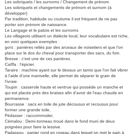
Les sobriquets / les surnoms / Changement de prénom
Les sobriquets et changements de prénom et surnom (à
développer)
Par tradition, habitude ou coutume il est fréquent de ne pas
porter son prénom de naissance.
Le Langage et le patois et les surnoms
Les villageois utilisent un dialecte local, leur vocabulaire est riche,
en voici quelques exemples :
gors : panières reliés par des arceaux de noisetiers et que l'on
place sur le dos du cheval pour transporter des sacs, du foin.
Bresse : c'est une de ces panières.
Caïffa : l'épicier.
Taraire : machine ayant sur le dessus un tamis que l'on fait vibrer
à l'aide d'une manivelle, elle permet de séparer le grain de
l'ivraie.
Toupin : casserole haute et ventrue qui possède un manche et
qui est placée près des braises afin d'avoir de l'eau chaude en
permanence.
Bourrasse : sacs en toile de jute décousus et recousus pour
former une grande toile,
Pédasser : raccommoder,
Cémalou : Demi-tonneau troué dans le fond muni de deux
poignées pour faire la lessive.
Padassou : panier rond en roseau dans lequel on met le pain à