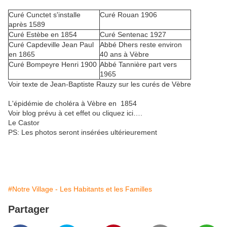
Curé Cunctet s'installe
Curé Rouan 1906
après 1589
Curé Estèbe en 1854
Curé Sentenac 1927
Curé Capdeville Jean Paul
Abbé Dhers reste environ
en 1865
40 ans à Vèbre
Curé Bompeyre Henri 1900
Abbé Tannière part vers
1965
Voir texte de Jean-Baptiste Rauzy sur les curés de Vèbre
L'épidémie de choléra à Vèbre en 1854
Voir blog prévu à cet effet ou cliquez ici….
Le Castor
PS: Les photos seront insérées ultérieurement
#Notre Village - Les Habitants et les Familles
Partager