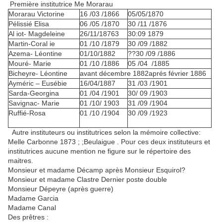
Première institutrice Me Morarau
Morarau Victorine
16 /03 /1866
05/05/1870
Pélissié Elisa
06 /05 /1870
30 /11 /1876
Al iot- Magdeleine
26/11/18763
30:09 1879
Martin-Coral ie
01 /10 /1879
30 /09 /1882
Azema- Léontine
01/10/1882
??30 /09 /1886
Mouré- Marie
01 /10 /1886
05 /04 /1885
Bicheyre- Léontine
avant décembre 1882aprés février 1886
Ayméric – Eusébie
16/04/1887
31 /03 /1901
Sarda-Georgina
01 /04 /1901
30/ 09 /1903
Savignac- Marie
01 /10/ 1903
31 /09 /1904
Ruffié-Rosa
01 /10 /1904
30 /09 /1923
Autre instituteurs ou institutrices selon la mémoire collective:
Melle Carbonne 1873 ; ;Beulaigue . Pour ces deux instituteurs et
institutrices aucune mention ne figure sur le répertoire des
maitres.
Monsieur et madame Décamp après Monsieur Esquirol?
Monsieur et madame Clastre Dernier poste double
Monsieur Dépeyre (après guerre)
Madame Garcia
Madame Canal
Des prêtres :