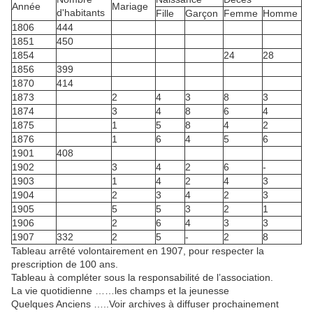
Année
Mariage
d'habitants
Fille
Garçon
Femme
Homme
1806
444
1851
450
1854
24
28
1856
399
1870
414
1873
2
4
3
8
3
1874
3
4
8
6
4
1875
1
5
8
4
2
1876
1
6
4
5
6
1901
408
1902
3
4
2
6
-
1903
1
4
2
4
3
1904
2
3
4
2
3
1905
5
5
3
2
1
1906
2
6
4
3
3
1907
332
2
5
-
2
8
Tableau arrêté volontairement en 1907, pour respecter la
prescription de 100 ans.
Tableau à compléter sous la responsabilité de l’association.
La vie quotidienne ……les champs et la jeunesse
Quelques Anciens …..Voir archives à diffuser prochainement