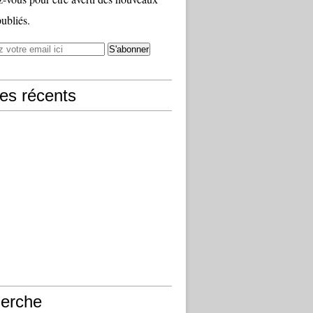
publiés.
les récents
erche