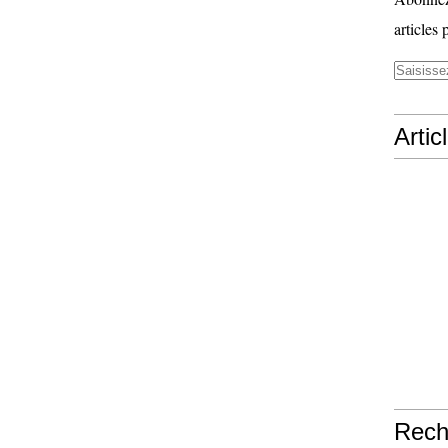
articles 
Artic
Rech