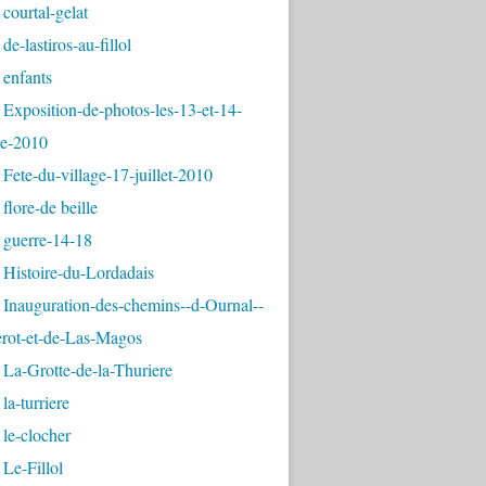
courtal-gelat
de-lastiros-au-fillol
 enfants
Exposition-de-photos-les-13-et-14-
e-2010
Fete-du-village-17-juillet-2010
flore-de beille
 guerre-14-18
 Histoire-du-Lordadais
Inauguration-des-chemins--d-Ournal--
erot-et-de-Las-Magos
La-Grotte-de-la-Thuriere
la-turriere
le-clocher
Le-Fillol