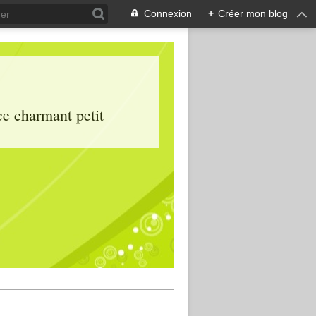
Connexion
+
Créer mon blog
ce charmant petit