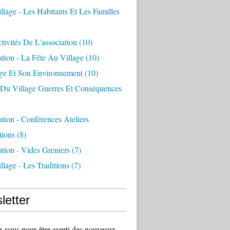
llage - Les Habitants Et Les Familles
tivités De L'association
(10)
ation - La Fête Au Village
(10)
age Et Son Environnement
(10)
e Du Village Guerres Et Conséquences
ation - Conférences Ateliers
tions
(8)
ation - Vides Greniers
(7)
llage - Les Traditions
(7)
letter
vous pour être averti des nouveaux