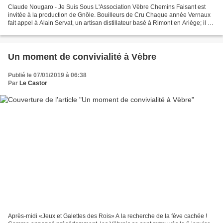
Claude Nougaro - Je Suis Sous L'Association Vèbre Chemins Faisant est
invitée à la production de Gnôle. Bouilleurs de Cru Chaque année Vernaux
fait appel à Alain Servat, un artisan distillateur basé à Rimont en Ariège; il se
déplace avec son alambic étincelant....
Un moment de convivialité à Vèbre
Publié le 07/01/2019 à 06:38
Par
Le Castor
Après-midi «Jeux et Galettes des Rois» A la recherche de la fève cachée !