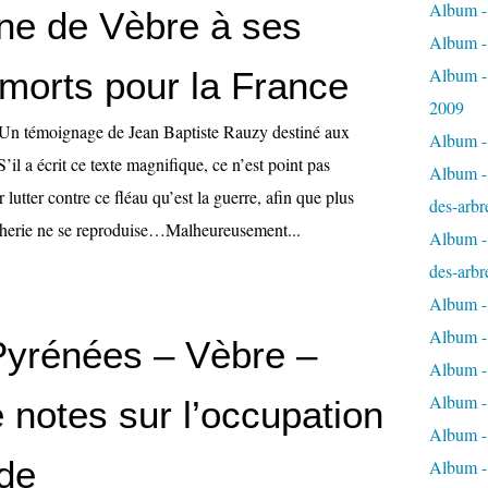
Album - 
e de Vèbre à ses
Album -
Album -
 morts pour la France
2009
 Un témoignage de Jean Baptiste Rauzy destiné aux
Album - 
’il a écrit ce texte magnifique, ce n’est point pas
Album - 
 lutter contre ce fléau qu’est la guerre, afin que plus
des-arbr
cherie ne se reproduise…Malheureusement...
Album - 
des-arbr
Album -
Album - 
Pyrénées – Vèbre –
Album - 
Album -
 notes sur l’occupation
Album - 
de
Album -