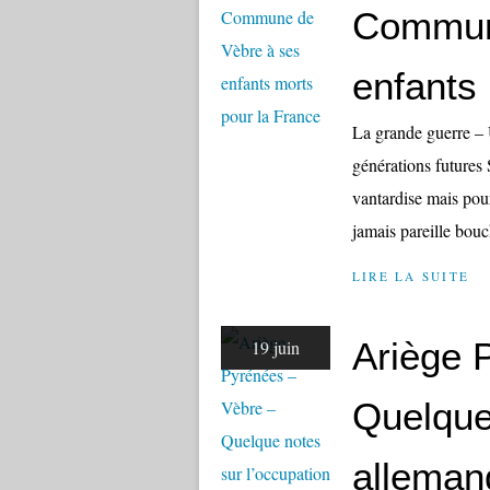
Commun
enfants
La grande guerre –
générations futures S
vantardise mais pour
jamais pareille bou
LIRE LA SUITE
Ariège 
19 juin
Quelque
alleman