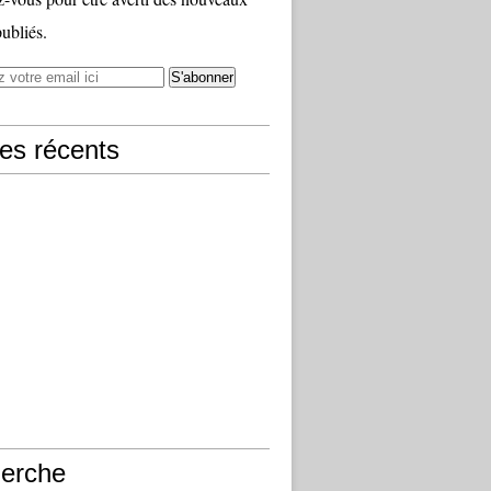
publiés.
les récents
erche