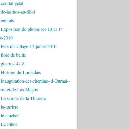
courtal-gelat
de-lastiros-au-fillol
 enfants
Exposition-de-photos-les-13-et-14-
e-2010
Fete-du-village-17-juillet-2010
flore-de beille
 guerre-14-18
 Histoire-du-Lordadais
Inauguration-des-chemins--d-Ournal--
erot-et-de-Las-Magos
La-Grotte-de-la-Thuriere
la-turriere
le-clocher
Le-Fillol