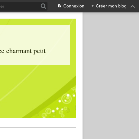
Connexion
+
Créer mon blog
ce charmant petit