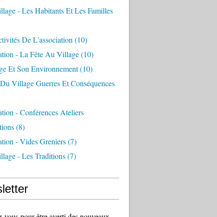
llage - Les Habitants Et Les Familles
tivités De L'association
(10)
ation - La Fête Au Village
(10)
age Et Son Environnement
(10)
e Du Village Guerres Et Conséquences
ation - Conférences Ateliers
tions
(8)
ation - Vides Greniers
(7)
llage - Les Traditions
(7)
letter
vous pour être averti des nouveaux