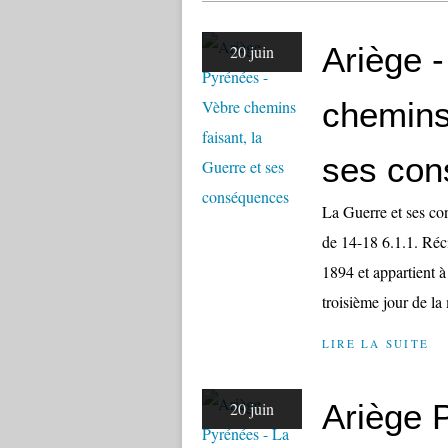
Ariège 
20 juin
chemins 
ses co
La Guerre et ses c
de 14-18 6.1.1. Réci
1894 et appartient à 
troisième jour de la 
LIRE LA SUITE
Ariège 
20 juin