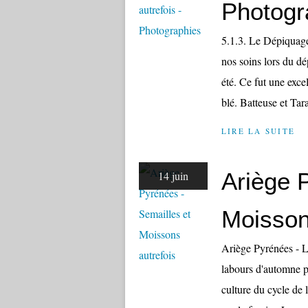
Photogr
5.1.3. Le Dépiquage 
nos soins lors du d
été. Ce fut une exce
blé. Batteuse et Tara
LIRE LA SUITE
Ariège 
14 juin
Moisson
Ariège Pyrénées - Le
labours d'automne po
culture du cycle de 