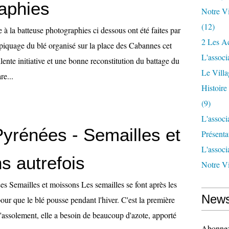
aphies
Notre Vi
(12)
à la batteuse photographies ci dessous ont été faites par
2 Les Ac
épiquage du blé organisé sur la place des Cabannes cet
L'associ
llente initiative et une bonne reconstitution du battage du
Le Vill
re...
Histoir
(9)
L'associ
Pyrénées - Semailles et
Présenta
L'associ
s autrefois
Notre Vi
s Semailles et moissons Les semailles se font après les
News
ur que le blé pousse pendant l'hiver. C'est la première
l'assolement, elle a besoin de beaucoup d'azote, apporté
Abonnez-