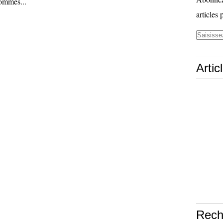
pommes...
articles 
Artic
Rech