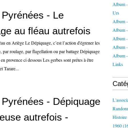
Album - 
- Pyrénées - Le
Urs
Album -
ge au fléau autrefois
Album -
Album -
au en Ariège Le Dépiquage, c’est l’action d'égrener les
Album -
e, par roulage, par flagellation ou par battage Dépiquage
Album -
en provence ci dessous Les gerbes sont prétes à être
Links
t Tarare...
Caté
- Pyrénées - Dépiquage
L'associ
Randon
teuse autrefois -
Histoir
1960
(1