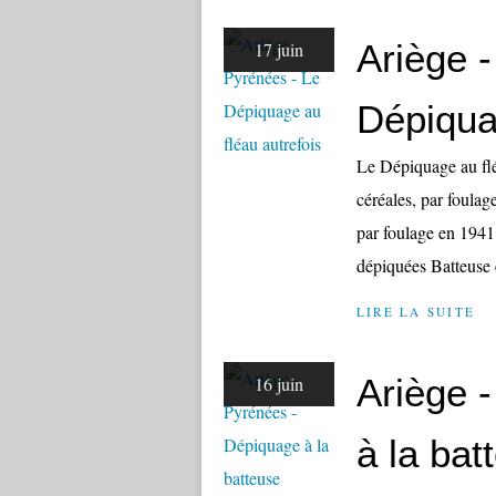
Ariège 
17 juin
Dépiqua
Le Dépiquage au flé
céréales, par foulag
par foulage en 1941 
dépiquées Batteuse e
LIRE LA SUITE
Ariège 
16 juin
à la bat