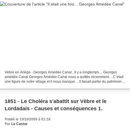
Vèbre en Ariège - Georges Amédée Canal...Il y a longtemps… Georges
amédée Canal Georges Amédée Canal nous a quittés récemment….C’était
une figure de notre village et il nous manque….Il faisait partie du patrimoine
du village et connaissait bien des anecdotes...
1851 - Le Choléra s'abattit sur Vèbre et le
Lordadais - Causes et conséquences 1.
Publié le 19/10/2009 à 01:18
Par
Le Castor