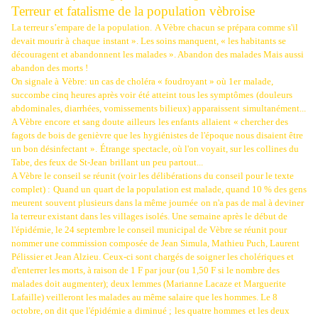
Terreur et fatalisme de la population vèbroise
La terreur s’empare de la population.
A Vèbre chacun se prépara comme s'il
devait mourir à
chaque
instant ». Les soins manquent, « les habitants se
découragent et abandonnent les malades ». Abandon des malades Mais aussi
abandon des morts !
On signale à
Vèbre: un cas de choléra « foudroyant » où 1er
malade,
succombe cinq heures après voir
été atteint tous les symptômes
(douleurs
abdominales, diarrhées, vomissements bilieux) apparaissent
simultanément...
A Vèbre
encore
et sang doute
ailleurs
les enfants
allaient
« chercher des
fagots de bois de genièvre que les
hygiénistes de l'époque nous disaient être
un bon désinfectant
».
Étrange
spectacle, où l'on voyait, sur les collines du
Tabe, des feux de St-Jean
brillant un peu partout...
A Vèbre le conseil se réunit (voir les délibérations du conseil pour le texte
complet) :
Quand un
quart de la population est malade, quand 10 % des gens
meurent
souvent plusieurs dans la même journée
on n'a pas de mal à deviner
la terreur existant dans les villages isolés. Une semaine après le début de
l'épidémie, le 24 septembre le conseil municipal de Vèbre se réunit pour
nommer une commission composée de Jean Simula, Mathieu Puch, Laurent
Pélissier et Jean Alzieu. Ceux-ci sont chargés de soigner les cholériques et
d'enterrer les morts, à raison de 1 F par jour (ou 1,50 F si le nombre des
malades doit augmenter); deux lemmes (Marianne Lacaze et Marguerite
Lafaille) veilleront les malades au même salaire que les hommes. Le 8
octobre, on dit que l'épidémie a
diminué ;
les quatre hommes
et les deux