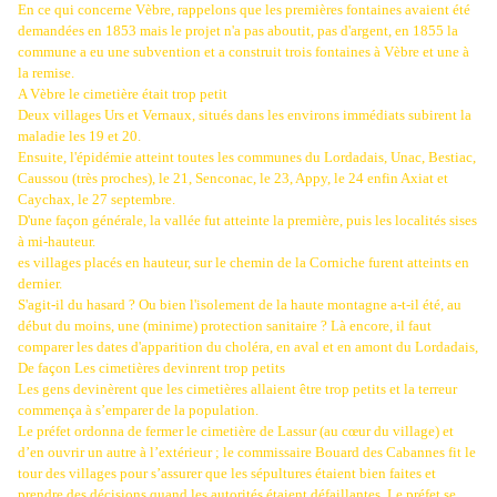
En ce qui concerne Vèbre, rappelons que les premières fontaines avaient été
demandées en 1853 mais le projet n'a pas aboutit, pas d'argent, en 1855 la
commune a eu une subvention et a construit trois fontaines à Vèbre et une à
la remise.
A Vèbre le cimetière était trop petit
Deux villages Urs et Vernaux, situés dans les environs immédiats subirent la
maladie les 19 et 20.
Ensuite, l'épidémie atteint toutes les communes du Lordadais, Unac, Bestiac,
Caussou (très proches), le 21, Senconac, le 23, Appy, le 24 enfin Axiat et
Caychax, le 27 septembre.
D'une façon générale, la vallée fut atteinte la première, puis les localités sises
à mi-hauteur.
es villages placés en hauteur, sur le chemin de la Corniche furent atteints en
dernier.
S'agit-il du hasard ? Ou bien l'isolement de la haute montagne a-t-il été, au
début du moins, une (minime) protection sanitaire ? Là encore, il faut
comparer les dates d'apparition du choléra, en aval et en amont du Lordadais,
De façon Les cimetières devinrent trop petits
Les gens devinèrent que les cimetières allaient être trop petits et la terreur
commença à s’emparer de la population.
Le préfet ordonna de fermer le cimetière de Lassur (au cœur du village) et
d’en ouvrir un autre à l’extérieur ; le commissaire Bouard des Cabannes fit le
tour des villages pour s’assurer que les sépultures étaient bien faites et
prendre des décisions quand les autorités étaient défaillantes. Le préfet se