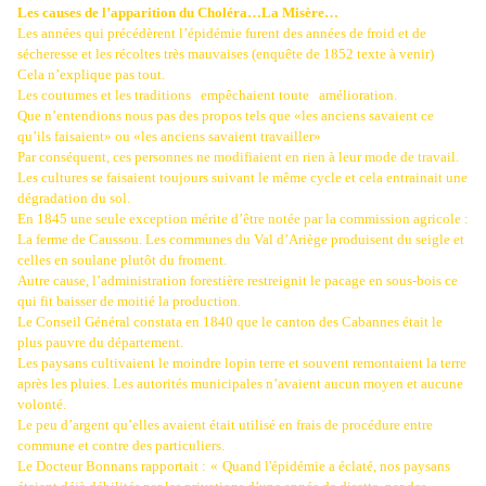
Les causes de l’apparition du Choléra…La Misère…
Les années qui précédèrent l’épidémie furent des années de froid et de
sécheresse et les récoltes très mauvaises (enquête de 1852 texte à venir)
Cela n’explique pas tout.
Les coutumes et les traditions
empêchaient toute
amélioration.
Que n’entendions nous pas des propos tels que «les anciens savaient ce
qu’ils faisaient» ou «les anciens savaient travailler»
Par conséquent, ces personnes ne modifiaient en rien à leur mode de travail.
Les cultures se faisaient toujours suivant le même cycle et cela entrainait une
dégradation du sol.
En 1845 une seule exception mérite d’être notée par la commission agricole :
La ferme de Caussou. Les communes du Val d’Ariège produisent du seigle et
celles en soulane plutôt du froment.
Autre cause, l’administration forestière restreignit le pacage en sous-bois ce
qui fit baisser de moitié la production.
Le Conseil Général constata en 1840 que le canton des Cabannes était le
plus pauvre du département.
Les paysans cultivaient le moindre lopin terre et souvent remontaient la terre
après les pluies. Les autorités municipales n’avaient aucun moyen et aucune
volonté.
Le peu d’argent qu’elles avaient était utilisé en frais de procédure entre
commune et contre des particuliers.
Le Docteur Bonnans rapportait :
«
Quand l'épidémie a éclaté, nos paysans