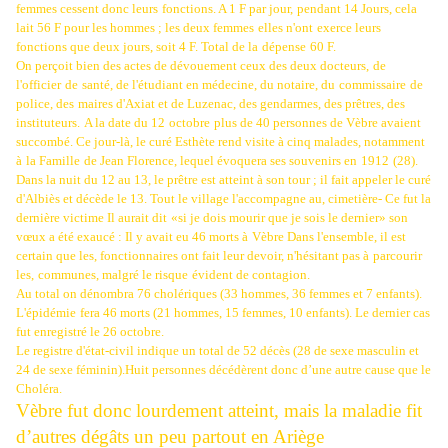
femmes cessent donc leurs
fonctions. A 1 F par jour,
pendant 14 Jours, cela
lait 56 F pour les hommes ; les deux femmes
elles n'ont
exerce leurs
fonctions que deux jours, soit 4 F. Total de la
dépense
60 F
.
On perçoit bien des actes de dévouement ceux des deux docteurs,
de
l'officier
de
santé, de l'étudiant en médecine, du notaire, du
commissaire
de
police, des
maires d'Axiat et de Luzenac, des gendarmes, des prêtres, des
instituteurs.
A la date du 12
octobre
plus de 40 personnes de Vèbre avaient
succombé. Ce jour-là, le curé Esthète rend visite à cinq malades, notamment
à
la Famille
de Jean Florence, lequel évoquera ses souvenirs en
1912
(28).
Dans la nuit du 12 au 13, le prêtre est atteint à son tour ; il fait appeler le curé
d'Albiès et décède le 13. Tout le village l'accompagne au, cimetière- Ce fut la
dernière victime Il aurait dit
«si je dois mourir que je sois le dernier» son
vœux a été exaucé : Il y avait eu 46 morts à
Vèbre Dans l'ensemble, il est
certain que les, fonctionnaires ont fait leur devoir, n'hésitant pas à
parcourir
les,
communes, malgré le risque
évident de contagion.
Au total on dénombra 76 cholériques (33 hommes, 36 femmes et 7 enfants).
L'épidémie
fera 46 morts (21 hommes, 15 femmes, 10 enfants). Le dernier cas
fut enregistré le 26 octobre.
Le registre d'état-civil indique un total de 52 décès (28 de sexe masculin et
24 de sexe féminin).Huit personnes décédèrent donc d’une autre cause que le
Choléra.
Vèbre fut donc lourdement atteint, mais la maladie fit
d’autres dégâts un peu partout en Ariège