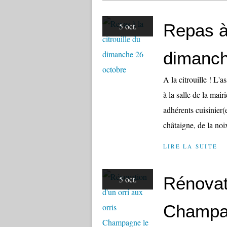
Repas à 
5 oct.
dimanch
A la citrouille ! L
à la salle de la mai
adhérents cuisinier(e
châtaigne, de la noix
LIRE LA SUITE
Rénovati
5 oct.
Champag