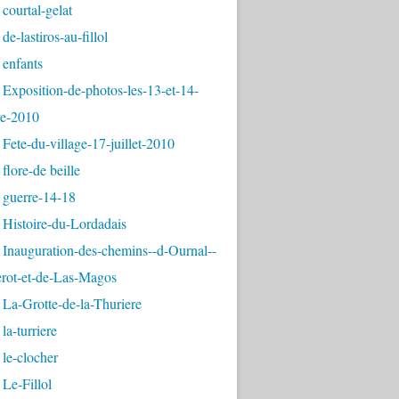
courtal-gelat
de-lastiros-au-fillol
 enfants
Exposition-de-photos-les-13-et-14-
e-2010
Fete-du-village-17-juillet-2010
flore-de beille
 guerre-14-18
 Histoire-du-Lordadais
Inauguration-des-chemins--d-Ournal--
erot-et-de-Las-Magos
La-Grotte-de-la-Thuriere
la-turriere
le-clocher
Le-Fillol