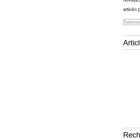
articles 
Artic
Rech