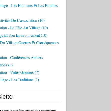
llage - Les Habitants Et Les Familles
tivités De L'association
(10)
ation - La Fête Au Village
(10)
age Et Son Environnement
(10)
e Du Village Guerres Et Conséquences
ation - Conférences Ateliers
tions
(8)
ation - Vides Greniers
(7)
llage - Les Traditions
(7)
letter
vous pour être averti des nouveaux