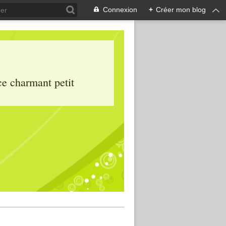
Connexion
+
Créer mon blog
ce charmant petit