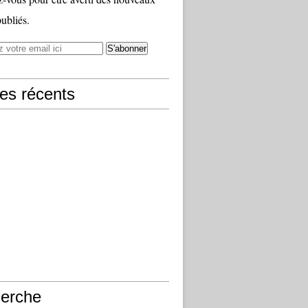
publiés.
les récents
erche