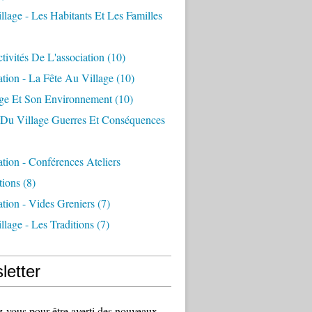
llage - Les Habitants Et Les Familles
tivités De L'association
(10)
ation - La Fête Au Village
(10)
age Et Son Environnement
(10)
e Du Village Guerres Et Conséquences
ation - Conférences Ateliers
tions
(8)
ation - Vides Greniers
(7)
llage - Les Traditions
(7)
letter
vous pour être averti des nouveaux