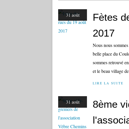
Fètes d
31 août
2017
Nous nous sommes réu
belle place du Coul
sommes retrouvé ens
et le beau village de
LIRE LA SUITE
8ème vi
31 août
l'assoc