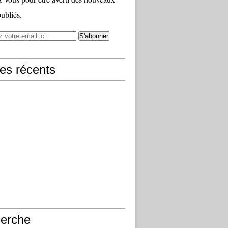
publiés.
les récents
erche