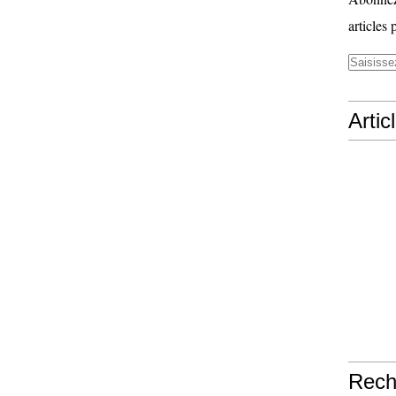
articles 
Artic
Rech