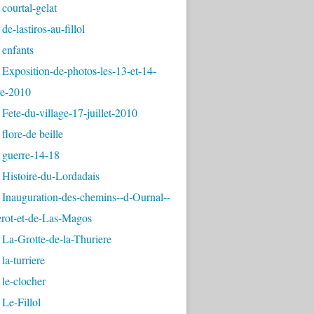
courtal-gelat
de-lastiros-au-fillol
 enfants
Exposition-de-photos-les-13-et-14-
e-2010
Fete-du-village-17-juillet-2010
flore-de beille
 guerre-14-18
 Histoire-du-Lordadais
Inauguration-des-chemins--d-Ournal--
erot-et-de-Las-Magos
La-Grotte-de-la-Thuriere
la-turriere
le-clocher
Le-Fillol