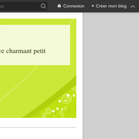
Connexion
+
Créer mon blog
ce charmant petit