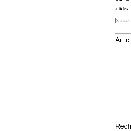
articles 
Artic
Rech