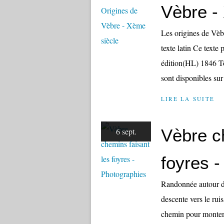
Vèbre -
Les origines de Vèb
texte latin Ce texte
édition(HL) 1846 T
sont disponibles sur
LIRE LA SUITE
Vèbre c
6 sept.
foyres 
Randonnée autour d
descente vers le rui
chemin pour monter a