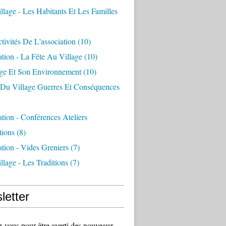
llage - Les Habitants Et Les Familles
tivités De L'association
(10)
ation - La Fête Au Village
(10)
age Et Son Environnement
(10)
e Du Village Guerres Et Conséquences
ation - Conférences Ateliers
tions
(8)
ation - Vides Greniers
(7)
llage - Les Traditions
(7)
letter
vous pour être averti des nouveaux