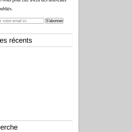
publiés.
les récents
erche