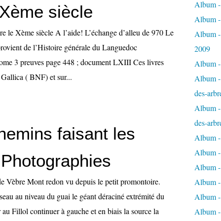
Album - 
 Xème siècle
Album -
re le Xème siècle A l’aide! L’échange d’alleu de 970 Le
Album -
 provient de l’Histoire générale du Languedoc
2009
ome 3 preuves page 448 ; document LXIII Ces livres
Album - 
 Gallica ( BNF) et sur...
Album - 
des-arbr
Album - 
des-arbr
hemins faisant les
Album -
Album - 
- Photographies
Album - 
e Vèbre Mont redon vu depuis le petit promontoire.
Album -
sseau au niveau du guai le géant déraciné extrémité du
Album - 
u Fillol continuer à gauche et en biais la source la
Album -