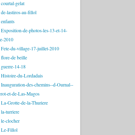
courtal-gelat
de-lastiros-au-fillol
 enfants
Exposition-de-photos-les-13-et-14-
e-2010
Fete-du-village-17-juillet-2010
flore-de beille
 guerre-14-18
 Histoire-du-Lordadais
Inauguration-des-chemins--d-Ournal--
erot-et-de-Las-Magos
La-Grotte-de-la-Thuriere
la-turriere
le-clocher
Le-Fillol