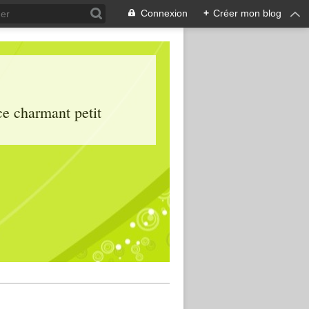
Connexion
+
Créer mon blog
ce charmant petit