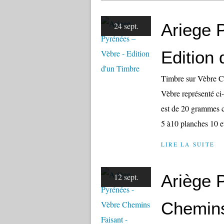
Ariege 
24 sept.
Edition 
Timbre sur Vèbre Ch
Vèbre représenté ci-
est de 20 grammes c
5 à10 planches 10 eu
LIRE LA SUITE
Ariège 
12 sept.
Chemins