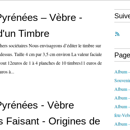
Pyrénées – Vèbre -
Suiv
d'un Timbre
ers sociétaires Nous envisageons d’éditer le timbre sur
dessus. Taille 4 cm par 3,5 cm environ La valeur faciale
Page
out 12euros de 1 à 4 planches de 10 timbres11 euros de
ros à...
Album -
Souveni
Album -
Album -
Pyrénées - Vèbre
Album - 
fete-Veb
 Faisant - Origines de
Album -