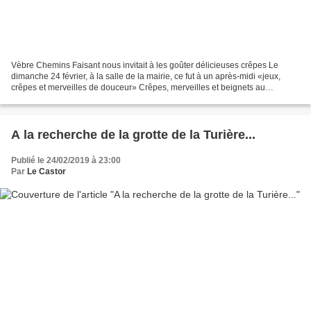
Vèbre Chemins Faisant nous invitait à les goûter délicieuses crêpes Le
dimanche 24 février, à la salle de la mairie, ce fut à un après-midi «jeux,
crêpes et merveilles de douceur» Crêpes, merveilles et beignets au
pommes, un régal pour les jeunes joueurs...
A la recherche de la grotte de la Turière...
Publié le 24/02/2019 à 23:00
Par
Le Castor