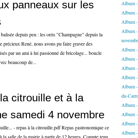
x panneaux sur les
Album - 
Album - 
s
Album -
Album - 
 balisée depuis peu : les orris "Champagne" depuis la
novembr
re précieux René, nous avons pu faire graver des
Album - 
sés par un ami à lui passionné de bricolage... boucle
Album - 
avec beaucoup de...
Album -
Album -
Album - 
a citrouille et à la
du-Carr
Album - 
ne samedi 4 novembre
Album - 
Album - 
trouille... - repas à la citrouille.pdf Repas gastronomique ce
Album - 
la salle de la mairie à partir de 12 heures. Compte tenu