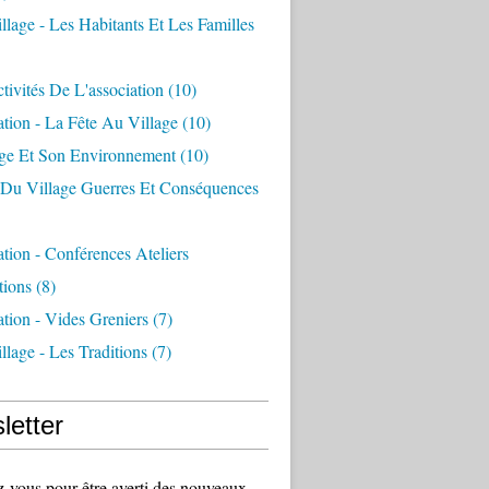
llage - Les Habitants Et Les Familles
tivités De L'association
(10)
ation - La Fête Au Village
(10)
age Et Son Environnement
(10)
e Du Village Guerres Et Conséquences
ation - Conférences Ateliers
tions
(8)
ation - Vides Greniers
(7)
llage - Les Traditions
(7)
letter
vous pour être averti des nouveaux