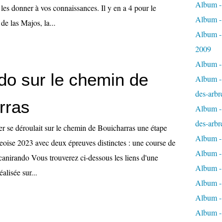
Album - 
les donner à vos connaissances. Il y en a 4 pour le
Album -
e las Majos, la...
Album -
2009
Album - 
do sur le chemin de
Album - 
des-arbr
rras
Album - 
des-arbr
er se déroulait sur le chemin de Bouicharras une étape
Album -
geoise 2023 avec deux épreuves distinctes : une course de
Album - 
anirando Vous trouverez ci-dessous les liens d'une
Album - 
lisée sur...
Album -
Album - 
Album -