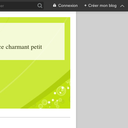
Connexion
+
Créer mon blog
ce charmant petit