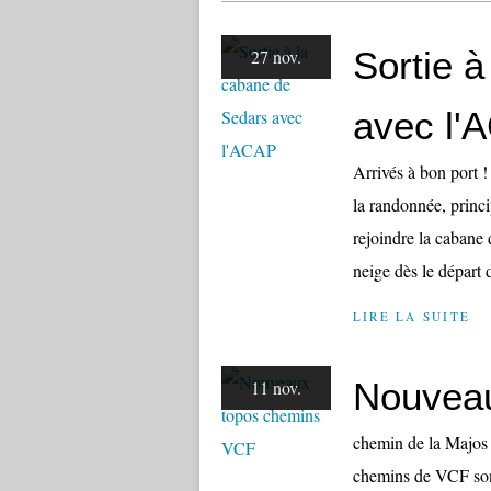
Sortie 
27 nov.
avec l'
Arrivés à bon port !
la randonnée, princ
rejoindre la cabane 
neige dès le départ d
LIRE LA SUITE
Nouvea
11 nov.
chemin de la Majos 
chemins de VCF sont