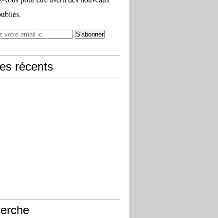
publiés.
les récents
erche