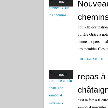
Nouveau
1 nov.
chemin
nouvelle destination
Turière Grâce à not
panneaux personnali
des métairies C'est 
LIRE LA SUITE
repas à l
1 nov.
châtaig
c'est la fête à la ci
samedi 4 novembre à 