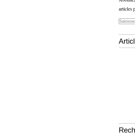
articles 
Artic
Rech