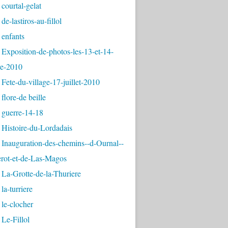
courtal-gelat
de-lastiros-au-fillol
 enfants
Exposition-de-photos-les-13-et-14-
e-2010
Fete-du-village-17-juillet-2010
flore-de beille
 guerre-14-18
 Histoire-du-Lordadais
Inauguration-des-chemins--d-Ournal--
erot-et-de-Las-Magos
La-Grotte-de-la-Thuriere
la-turriere
le-clocher
Le-Fillol