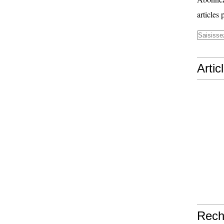
articles 
Artic
Rech