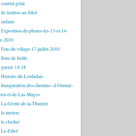
courtal-gelat
de-lastiros-au-fillol
 enfants
Exposition-de-photos-les-13-et-14-
e-2010
Fete-du-village-17-juillet-2010
flore-de beille
 guerre-14-18
 Histoire-du-Lordadais
Inauguration-des-chemins--d-Ournal--
erot-et-de-Las-Magos
La-Grotte-de-la-Thuriere
la-turriere
le-clocher
Le-Fillol