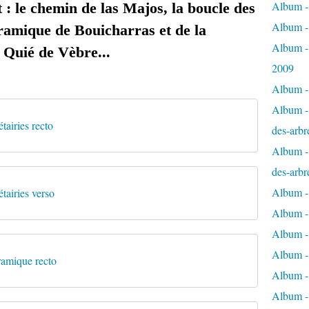
Album - 
 : le chemin de las Majos, la boucle des
Album -
ramique de Bouicharras et de la
Album -
u Quié de Vèbre...
2009
Album - 
Album - 
tairies recto
des-arbr
Album - 
des-arbr
Album -
tairies verso
Album - 
Album - 
Album -
amique recto
Album - 
Album -