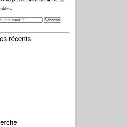
publiés.
les récents
erche