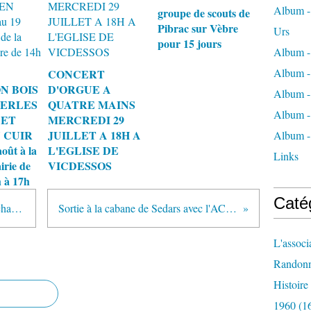
Album - 
groupe de scouts de
Pibrac sur Vèbre
Urs
pour 15 jours
Album -
Album -
CONCERT
N BOIS
D'ORGUE A
Album -
PERLES
QUATRE MAINS
Album -
 ET
MERCREDI 29
 CUIR
JUILLET A 18H A
Album -
oût à la
L'EGLISE DE
Links
irie de
VICDESSOS
 à 17h
Caté
Canirando sur le chemin de Bouicharras
Sortie à la cabane de Sedars avec l'ACAP
L'associ
Randon
Histoir
1960
(1