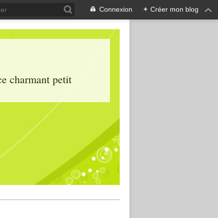
Connexion
+
Créer mon blog
ce charmant petit