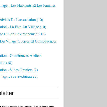
llage - Les Habitants Et Les Familles
tivités De L'association
(10)
ation - La Fête Au Village
(10)
age Et Son Environnement
(10)
e Du Village Guerres Et Conséquences
ation - Conférences Ateliers
tions
(8)
ation - Vides Greniers
(7)
llage - Les Traditions
(7)
letter
vous pour être averti des nouveaux