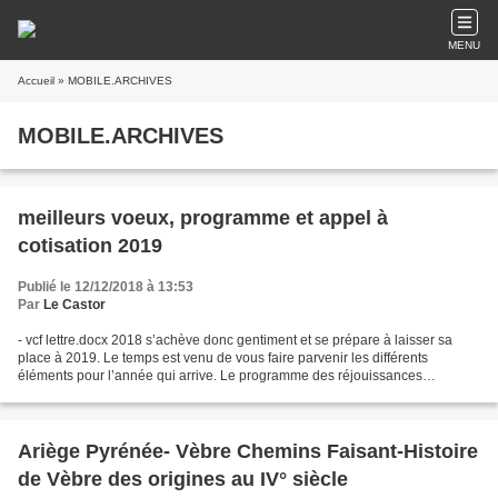
MENU
Accueil
» MOBILE.ARCHIVES
MOBILE.ARCHIVES
meilleurs voeux, programme et appel à
cotisation 2019
Publié le 12/12/2018 à 13:53
Par
Le Castor
- vcf lettre.docx 2018 s’achève donc gentiment et se prépare à laisser sa
place à 2019. Le temps est venu de vous faire parvenir les différents
éléments pour l’année qui arrive. Le programme des réjouissances
annoncées pour 2019 (programme + plan) Le...
Ariège Pyrénée- Vèbre Chemins Faisant-Histoire
de Vèbre des origines au IV° siècle