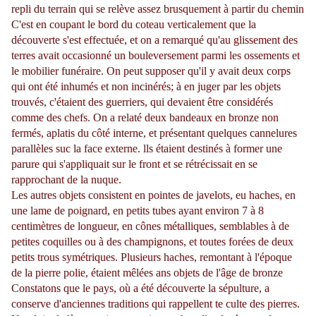
repli du terrain qui se relève ass
ez bru
squement à partir du chemin
C'est en coupant le bord du coteau vertica
l
ement que la
découverte s'est
effectuée
, et on a remarqué qu'au glissement des
terres avait occasionné un bouleversement parmi les ossements et
le mobilier funéraire. On peut supposer qu'il y avait deu
x
corps
qui ont été inhumés et non
incinérés
; à
en
juger par l
e
s objets
trouvés, c'étaient des guerriers, qui devaient
être
considérés
comme des chefs. On a relaté deux bandeaux
e
n bronze non
f
e
rmés, aplatis du côté interne, et présentant quelques cannelures
parallèles suc la face externe. lls étai
e
nt d
estinés à former une
parure qui s'appliquait sur le front et se rétrécissait en se
rapprochant de la nuque.
Les autres objets consistent en pointes de javelots, eu haches, en
une lame de poignard, en petits tubes ayant environ
7
à 8
centimètres de longueur, en cônes métalliques, semblables à de
petites coquilles
ou à
des champignons, et toutes forées de deux
petits trous
symétriques
. Plusieurs haches, remontant à l'époque
de
la
pierre polie, étaient mêlées ans objets de l'âge de bronze
Constatons que le pays,
où a été découverte la sépulture, a
conserve d'anciennes traditions qui rappellent te culte des pierres.