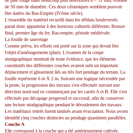
de pâte rouge mais beaucoup plus détériorées h = 51 mm, embase
de 50 mm de diamètre. Ces deux céramiques semblent pouvoir
être datées du Bas-Empire (IVème siècle).
L'ensemble du matériel recueilli dans les déblais bouleversés
parait donc appartenir à des horizons culturels différents: Bronze
final, premier âge du fer, Bas-empire, période médiévale.
La fouille de sauvetage
Comme prévu, les efforts ont porté sur la zone qui devait être
l'objet d'aménagements (plan). L'examen de la coupe
stratigraphique montrait de toute évidence, que les éléments
constitutifs des différentes couches avaient subi un important
déplacement et glissement liés au très fort pendage du terrain. La
fouille représente 6 m X 2 m. Suivant une logique nécessitée par
la pente, la progression des travaux s'est effectuée suivant une
direction nord-sud en commençant par les carrés A et B. Elle s'est
effectuée par décapage progressif et successif, afin de conserver
une lecture stratigraphique pendant le déroulement des travaux.
Les matériaux retirés furent tamisés avant évacuation. Nous avons
identifié cinq couches distinctes au pendage quasiment parallèles.
Couche A
Elle correspond à la couche qui a été antérieurement cultivée.