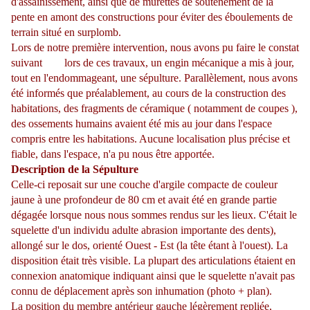
d'assainissement, ainsi que de murettes de soutènement de la
pente en amont des constructions pour éviter des éboulements de
terrain situé en surplomb.
Lors de notre première intervention, nous avons pu faire le constat
suivant lors de ces travaux, un engin mécanique a mis à jour,
tout en l'endommageant, une sépulture. Parallèlement, nous avons
été informés que préalablement, au cours de la construction des
habitations, des fragments de céramique ( notamment de coupes ),
des ossements humains avaient été mis au jour dans l'espace
compris entre les habitations. Aucune localisation plus précise et
fiable, dans l'espace, n'a pu nous être apportée.
Description de la Sépulture
Celle-ci reposait sur une couche d'argile compacte de couleur
jaune à une profondeur de 80 cm et avait été en grande partie
dégagée lorsque nous nous sommes rendus sur les lieux. C'était le
squelette d'un individu adulte abrasion importante des dents),
allongé sur le dos, orienté Ouest - Est (la tête étant à l'ouest). La
disposition était très visible. La plupart des articulations étaient en
connexion anatomique indiquant ainsi que le squelette n'avait pas
connu de dé­placement après son inhumation (photo + plan).
La position du membre antérieur gauche légèrement repliée,