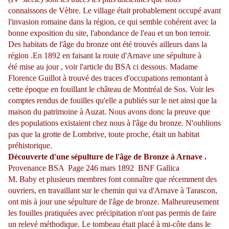
connaissons de Vèbre. Le village était probablement occupé avant
l'invasion romaine dans la région, ce qui semble cohérent avec la
bonne exposition du site, l'abondance de l'eau et un bon terroir.
Des habitats de l'âge du bronze ont été trouvés ailleurs dans la
région .En 1892 en faisant la route d'Arnave une sépulture à
été mise au jour , voir l'article du BSA ci dessous. Madame
Florence Guillot à trouvé des traces d'occupations remontant à
cette époque en fouillant le château de Montréal de Sos. Voir les
comptes rendus de fouilles qu'elle a publiés sur le net ainsi que la
maison du patrimoine à Auzat. Nous avons donc la preuve que
des populations existaient chez nous à l'âge du bronze. N'oublions
pas que la grotte de Lombrive, toute proche, était un habitat
préhistorique.
Découverte d'une sépulture de l'âge de Bronze à Arnave .
Provenance BSA Page 246 mars 1892 BNF Gallica
M. Baby et plusieurs membres fo
n
t
connaître
que récemment des
ouvriers, en travaillant sur le chemin qui va d'Arnave à Taras
c
on,
ont mis à jour une sépulture de l'âge de bronze. Malheureusement
les fouilles pratiquées avec précipitation n'ont pas permis de faire
un relevé méthodique. Le
tombeau
était placé à mi-côte
dans
le