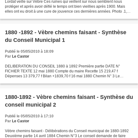
Lordat veille sur Vèbre Ces ruines qui veillent sur nous semblent nous
protéger et aprés avoir défié le temps ont bien vieillies après 1900. Mais
elles ont eu droit à une cure de jouvence ces dernières années. Photo .1,
résolution d'origine1000 ppp Photo....
1880 -1892 - Vèbre chemins faisant - Synthèse
du Conseil Municipal 1
Publié le 05/05/2010 à 18:09
Par
Le Castor
DELIBERATION DU CONSEIL 1880 à 1892 Première partie DATE N°
FICHIER TEXTE 12 mai 1880 Compte du maire Recette 15 219,47 f
Dépenses 13 379,77 f Bilan +1839,70 f 16 mai 1880 Chemin N° 3 Le
reliquat de 1879 sera affecté aux travaux du chemin N°3 Travaux...
1880-1892 - Vèbre chemins faisant - Synthèse du
conseil municipal 2
Publié le 05/05/2010 à 17:10
Par
Le Castor
Vèbre chemins faisant - Délibérations du Conseil municipal de 1880-1892
Deuxième partie 14 avril 1884 Chemin N°3 Le conseil demande de faire