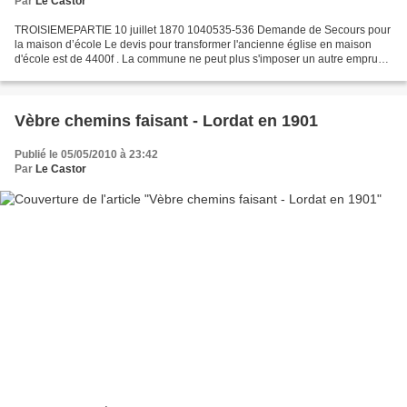
Par
Le Castor
TROISIEMEPARTIE 10 juillet 1870 1040535-536 Demande de Secours pour
la maison d’école Le devis pour transformer l'ancienne église en maison
d'école est de 4400f . La commune ne peut plus s'imposer un autre emprunt
,elle demande un secours au gouvernement....
Vèbre chemins faisant - Lordat en 1901
Publié le 05/05/2010 à 23:42
Par
Le Castor