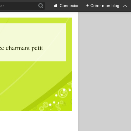
Connexion
+
Créer mon blog
ce charmant petit