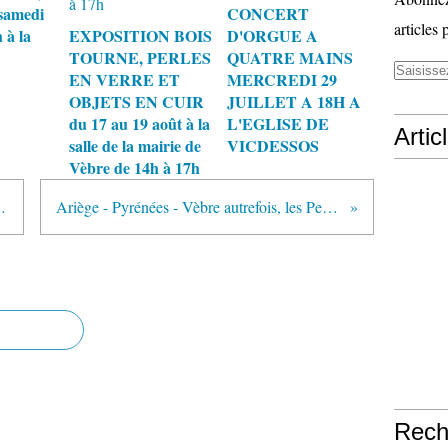
samedi
CONCERT
articles 
 à la
EXPOSITION BOIS
D'ORGUE A
TOURNE, PERLES
QUATRE MAINS
EN VERRE ET
MERCREDI 29
OBJETS EN CUIR
JUILLET A 18H A
du 17 au 19 août à la
L'EGLISE DE
Artic
salle de la mairie de
VICDESSOS
Vèbre de 14h à 17h
ges Amédée Canal
Ariège - Pyrénées - Vèbre autrefois, les Personnalités
Rech