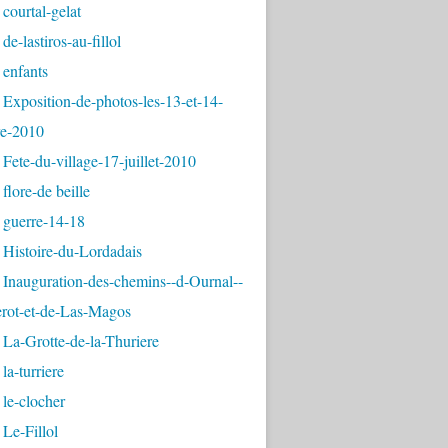
courtal-gelat
de-lastiros-au-fillol
 enfants
Exposition-de-photos-les-13-et-14-
e-2010
Fete-du-village-17-juillet-2010
flore-de beille
 guerre-14-18
 Histoire-du-Lordadais
Inauguration-des-chemins--d-Ournal--
erot-et-de-Las-Magos
La-Grotte-de-la-Thuriere
la-turriere
le-clocher
Le-Fillol