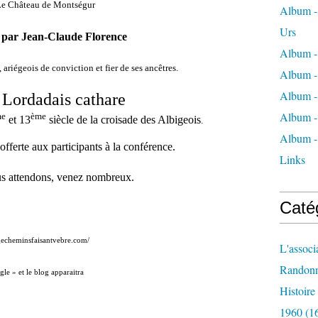
Le Château de Montségur
Album - 
Urs
 par Jean-Claude Florence
Album -
 ariégeois de conviction et fier de ses ancêtres.
Album -
Album -
 Lordadais cathare
Album -
me
ème
et 13
siècle de la croisade des Albigeois
.
Album -
offerte aux participants à la conférence.
Links
s attendons, venez nombreux.
Caté
gecheminsfaisantvebre.com/
L'associ
Randon
le » et le blog apparaitra
Histoir
1960
(1