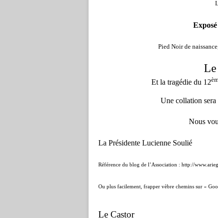
Exposé
Pied Noir de naissance,
Le
è
Et la tragédie du 12
Une collation sera 
Nous vou
La Présidente Lucienne Soulié
Référence du blog de l’Association :
http://www.arie
Ou plus facilement, frapper vèbre chemins sur « Goog
Le Castor