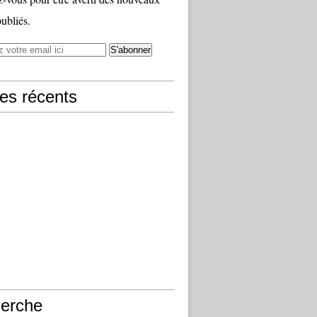
publiés.
les récents
erche