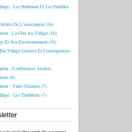
llage - Les Habitants Et Les Familles
tivités De L'association
(10)
ation - La Fête Au Village
(10)
age Et Son Environnement
(10)
e Du Village Guerres Et Conséquences
ation - Conférences Ateliers
tions
(8)
ation - Vides Greniers
(7)
llage - Les Traditions
(7)
letter
vous pour être averti des nouveaux