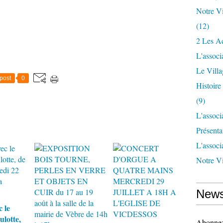
Notre Vi
(12)
2 Les Ac
L'associ
Le Vill
post
0
Histoir
(9)
L'associ
Présenta
L'associ
Notre Vi
News
 le
ulotte,
Abonnez-