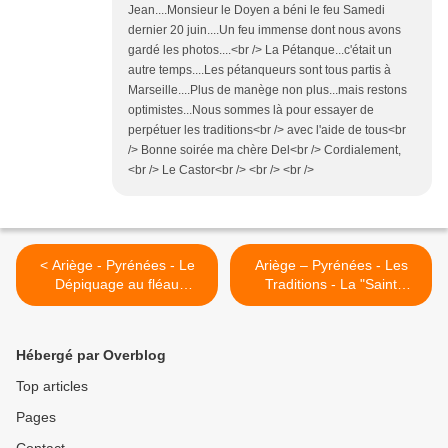
Jean....Monsieur le Doyen a béni le feu Samedi
dernier 20 juin....Un feu immense dont nous avons
gardé les photos....<br /> La Pétanque...c'était un
autre temps....Les pétanqueurs sont tous partis à
Marseille....Plus de manège non plus...mais restons
optimistes...Nous sommes là pour essayer de
perpétuer les traditions<br /> avec l'aide de tous<br
/> Bonne soirée ma chère Del<br /> Cordialement,
<br /> Le Castor<br /> <br /> <br />
< Ariège - Pyrénées - Le
Ariège – Pyrénées - Les
Dépiquage au fléau
Traditions - La "Saint
autrefois
Cochon" >
Hébergé par Overblog
Top articles
Pages