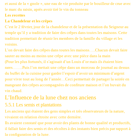
et aussi de la « gnole », une eau de vie produite par le bouilleur de crue avec
le marc du raisin, après avoir tiré le vin du tonneau
Les recettes
La Chandeleur et les crêpes
C’est le 2 février, jour de la chandeleur et de la présentation du Seigneur au
temple qu’il y a tradition de faire des crêpes dans toutes les maisons. Cette
tradition permettait de réunir les membres de la famille du village et les
voisins.
L’on devait faire des crêpes dans toutes les maisons…..Chacun devait faire
sauter au moins au moins une crêpe avec une pièce dans la main
(Pour les plus fortunés, il s’agissait d’un Louis d’or mais ils étaient bien
rares……..Puis l’on mettait une crêpe dans un morceau de journal au dessus
du buffet de la cuisine pour garder l’espoir d’avoir un minimum d’argent
pour vivre tout au long de l’année…Ceci permettait de partager la soirée en
mangeant des crêpes accompagnées de confiture maison et l’on buvait du
vin chaud.
L’Influence de la lune chez nos anciens
5.5.1 Les semis et plantations
Les anciens qui étaient des gens simples et très observateurs de la nature,
vivaient en relation étroite avec cette dernière.
Ils avaient constaté que pour avoir des plants de bonne qualité et productifs,
il fallait faire des semis et des récoltes à des instants bien précis par rapport à
la configuration de la lune.