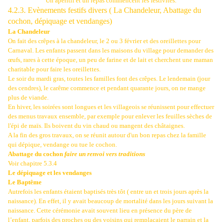
Un apéritif et un repas commencent les festivités.
4.2.3. Evènements festifs divers ( La Chandeleur, Abattage du
cochon, dépiquage et vendanges)
La Chandeleur
On fait des crêpes à la chandeleur, le 2 ou 3 février et des oreillettes pour
Carnaval. Les enfants passent dans les maisons du village pour demander des
œufs, rares à cette époque, un peu de farine et de lait et cherchent une maman
charitable pour faire les oreillettes.
Le soir du mardi gras, toutes les familles font des crêpes. Le lendemain (jour
des cendres), le carême commence et pendant quarante jours, on ne mange
plus de viande.
En hiver, les soirées sont longues et les villageois se réunissent pour effectuer
des menus travaux ensemble, par exemple pour enlever les feuilles sèches de
l'épi de maïs. Ils boivent du vin chaud ou mangent des châtaignes.
A la fin des gros travaux, on se réunit autour d'un bon repas chez la famille
qui dépique, vendange ou tue le cochon.
Abattage du cochon
faire un renvoi vers traditions
Voir chapitre 5.3.4
Le dépiquage et les vendanges
Le Baptême
Autrefois les enfants étaient baptisés très tôt ( entre un et trois jours après la
naissance). En effet, il y avait beaucoup de mortalité dans les jours suivant la
naissance. Cette cérémonie avait souvent lieu en présence du père de
l’enfant, parfois des proches ou des voisins qui remplaçaient le parrain et la