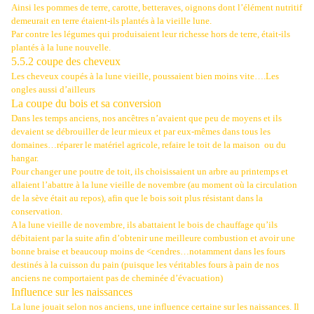
Ainsi les pommes de terre, carotte, betteraves, oignons dont l’élément nutritif
demeurait en terre étaient-ils plantés à la vieille lune.
Par contre les légumes qui produisaient leur richesse hors de terre, était-ils
plantés à la lune nouvelle.
5.5.2 coupe des cheveux
Les cheveux coupés à la lune vieille, poussaient bien moins vite….Les
ongles aussi d’ailleurs
La coupe du bois et sa conversion
Dans les temps anciens, nos ancêtres n’avaient que peu de moyens et ils
devaient se débrouiller de leur mieux et par eux-mêmes dans tous les
domaines…réparer le matériel agricole, refaire le toit de la maison
ou du
hangar.
Pour changer une poutre de toit, ils choisissaient un arbre au printemps et
allaient l’abattre à la lune vieille de novembre (au moment où la circulation
de la sève était au repos), afin que le bois soit plus résistant dans la
conservation.
A la lune vieille de novembre, ils abattaient le bois de chauffage qu’ils
débitaient par la suite afin d’obtenir une meilleure combustion et avoir une
bonne braise et beaucoup moins de <cendres…notamment dans les fours
destinés à la cuisson du pain (puisque les véritables fours à pain de nos
anciens ne comportaient pas de cheminée d’évacuation)
Influence sur les naissances
La lune jouait selon nos anciens, une influence certaine sur les naissances. Il