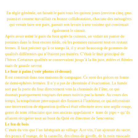
En règle générale, on faisait le pain tous les quinze jours (environ cinq gros
pains) et comme travaillait en bonne collaboration, chacune des ménagères
qui venait faire son pain, passait son levain à une voisine qui continuait
également le circuit.
Après avoir retiré le pain du four après la cuisson, on vidait un panier de
pommes dans le four encore tiède, où les pommes cuisaient tout en restant
fermes. Il faut préciser qu’à ce temps là, il y avait beaucoup de pommes de
qualités différentes qui n’étaient pas traitées. C’était le fruit principal de
l’hiver. Certaines qualités se conservaient jusqu’à la fin juin, ridées et flétries
mais de grande saveur.
Le four à pains ( voir photos ci-dessus)
Il est construit dans nos maisons de campagne. Ce sont des pièces en forme
de demi-sphères fermées. Il n’y a pas de cheminée d’évacuation. La fumée
sort par la porte du four directement vers la cheminée de l’âtre, ce qui
donnait pratiquement toujours des murs noircis par la fumée. Au cours des
temps, la température provoquait des fissures à l’intérieur, ce qui nécessitait
une intervention de réparation (celle-ci était effectuée avec une argile rouge,
genre de terre réfractaire que nos anciens appelaient « terre de pipe » qu’ils
allaient récupérer tout au bout du Quié en direction de Senconnac
Le feu de bois
C’était du vin que l’on fabriquait au village. A ce vin, l’on ajoutait du sucre,
des peaux d’orange, de la cannelle, des clous de girofle, de la noix muscade