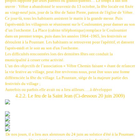
propos rapporté par leurs parents ou grands-parents… Le temps a fait son
œuvre : Vèbre a abandonné le souvenir du 13 octobre, la fête locale est fixée
au vingt-neuf juin, jour de la fête de Saint Pierre, patron de l'église de Vèbre.
Ce jour-là, tous les habitants assistent le matin à la grande messe. Puis
l'après-midi les villageois se réunissent sur le Couloumier, pour danser au son
d’un l'orchestre. La Place (cabine téléphonique) remplace le Couloumier
dans un premier temps, puis dans les années 1964 -1965, les festivités se
déroulent à la Pountare. Les habitants se retrouvent pour l'apéritif, et dansent
l'après-midi et le soir au son d'un l'orchestre.
Les difficultés rencontrées lors des dernières fêtes ont conduit la
municipalité à cesser cette activité.
L’un des objectifs de l’association « Vèbre Chemin faisant » étant de relancer
la vie festive au village, peut être revivrons nous, peut être sous une forme
différenciée la fête du village. La Pountare, siège de la majeure partie des
festivités du village ;
Autrefois ou parfois elle avait ou a lieu ailleurs…..à développer
4.2.2. Le feu de la Saint Jean (Ci-dessous 20 juin 2009)
De nos jours, il a lieu aux alentours du 24 juin au solstice d'été à la Pountare.