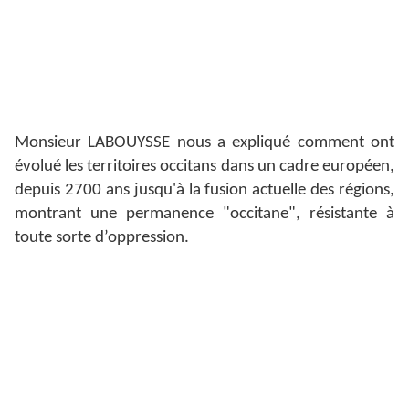
Monsieur LABOUYSSE nous a expliqué comment ont
évolué les territoires occitans dans un cadre européen,
depuis 2700 ans jusqu'à la fusion actuelle des régions,
montrant une permanence "occitane", résistante à
toute sorte d’oppression.
L'histoire occitane est jalonnée de révoltes et de
rébellions contre les pouvoirs dominants ; parmi
lesquels on peut citer la révolution bourgeoise de
Toulouse en 1189, les révoltes contre l'Inquisition,
celles des Tuchins et des Croquants, la République de
l'Ormée à Bordeaux, les guerres des Camisards et des
Demoiselles, les insurrections fédéralistes, la résistance