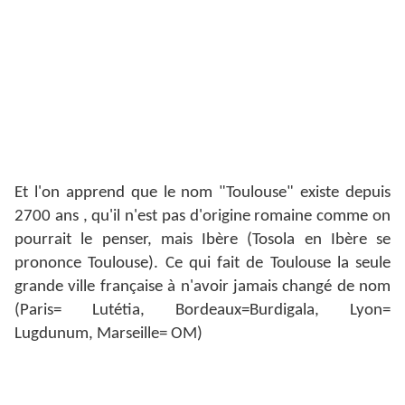
Les Occitans se sont d'abord définis par rapport à leur
civilisation, avant même leur langue. L'Occitanie a fait
naître en Europe le mouvement troubadour, l'idée
d'égalité en droit des hommes, la tolérance raciale et
religieuse, et une culture nouvelle de l'amour qui
permit la première promotion morale et sociale de la
femme (et oui!).
Et l'on apprend que le nom "Toulouse" existe depuis
2700 ans , qu'il n'est pas d'origine romaine comme on
pourrait le penser, mais Ibère (Tosola en Ibère se
prononce Toulouse). Ce qui fait de Toulouse la seule
grande ville française à n'avoir jamais changé de nom
(Paris= Lutétia, Bordeaux=Burdigala, Lyon=
Lugdunum, Marseille= OM)