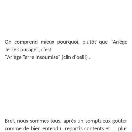
au coup d'étât du 02 décembre, les Communes de
Limoges, de Marseille, de Narbonne, de Toulouse ; la
révolte des vignerons en 1907, le soulèvement du
Larzac dans les années 1970.
On comprend mieux pourquoi, plutôt que "Ariège
Terre Courage", c'est
"Ariège Terre Insoumise" (clin d'oeil!) .
Bref, nous sommes tous, aprés un somptueux goûter
comme de bien entendu, repartis contents et ... plus