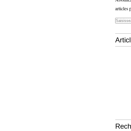
articles 
Artic
Rech