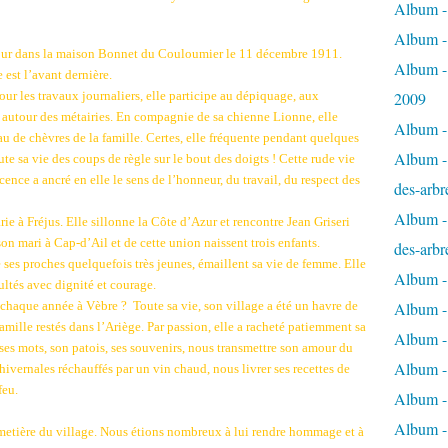
Album - 
Album -
e jour dans la maison Bonnet du Couloumier le 11 décembre 1911.
Album -
 est l’avant dernière.
pour les travaux journaliers, elle participe au dépiquage, aux
2009
 autour des métairies. En compagnie de sa chienne Lionne, elle
Album - 
au de chèvres de la famille. Certes, elle fréquente pendant quelques
Album - 
te sa vie des coups de règle sur le bout des doigts ! Cette rude vie
ence a ancré en elle le sens de l’honneur, du travail, du respect des
des-arbr
Album - 
rie à Fréjus. Elle sillonne la Côte d’Azur et rencontre Jean Griseri
son mari à Cap-d’Ail et de cette union naissent trois enfants.
des-arbr
e ses proches quelquefois très jeunes, émaillent sa vie de femme. Elle
Album -
ultés avec dignité et courage.
t chaque année à Vèbre ?
Toute sa vie, son village a été un havre de
Album - 
famille restés dans l’Ariège. Par passion, elle a racheté patiemment sa
Album - 
 ses mots, son patois, ses souvenirs, nous transmettre son amour du
Album -
hivernales réchauffés par un vin chaud, nous livrer ses recettes de
feu.
Album - 
Album -
cimetière du village. Nous étions nombreux à lui rendre hommage et à