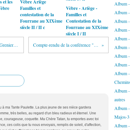
 et les
Vèbre Ariège
Album -
Vèbre
Familles et
Vèbre - Ariège -
Album - 
contestation de la
Familles et
Fourrane au XIXème
Contestation de la
Album - 
siècle II / II c
Fourrane au XIXème
Album - 
siècle I / II
Album -
Ariège - Pyrénées - Vèbre - Vide Greniers - 1er Juillet 2012
Compte-rendu de la conférence "Les Wisigoths"
Album -
Album - 
Album - 
Album - 
Chemins
Album - 
autres
Album - 
 à ma Tante Paulette. La plus jeune de ses nièce gardera
femme, très belles, au regard d'un bleu radieux et éternel. Une
Majos-3
nge, courageuse, coquette. Ma Chère Tatan, tu emportes avec toi
Album - 
e, ces colis que tu nous envoyais, remplis de soleil, d'affection,