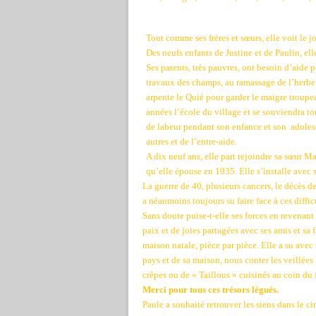
Tout comme ses frères et sœurs, elle voit l
Des neufs enfants de Justine et de Paulin, elle
Ses parents, très pauvres, ont besoin d’aide 
travaux des champs, au ramassage de l’herbe
arpente le Quié pour garder le maigre troupe
années l’école du village et se souviendra tou
de labeur pendant son enfance et son
adolesc
autres et de l’entre-aide.
A dix neuf ans, elle part rejoindre sa sœur Ma
qu’elle épouse en 1935. Elle s’installe avec 
La guerre de 40, plusieurs cancers, le décès d
a néanmoins toujours su faire face à ces diffic
Sans doute puise-t-elle ses forces en revenan
paix et de joies partagées avec ses amis et sa 
maison natale, pièce par pièce. Elle a su avec
pays et de sa maison, nous conter les veillées 
crêpes ou de « Taillous » cuisinés au coin du 
Merci pour tous ces trésors légués.
Paule a souhaité retrouver les siens dans le 