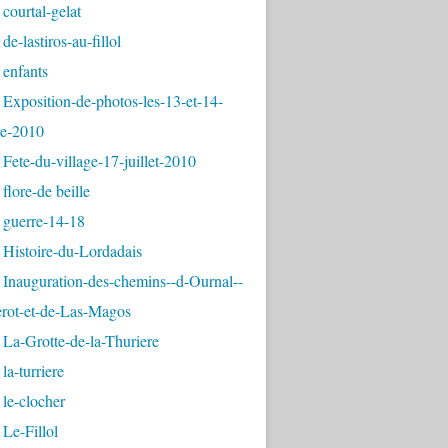
courtal-gelat
de-lastiros-au-fillol
 enfants
Exposition-de-photos-les-13-et-14-
e-2010
Fete-du-village-17-juillet-2010
flore-de beille
 guerre-14-18
 Histoire-du-Lordadais
Inauguration-des-chemins--d-Ournal--
erot-et-de-Las-Magos
La-Grotte-de-la-Thuriere
la-turriere
le-clocher
Le-Fillol