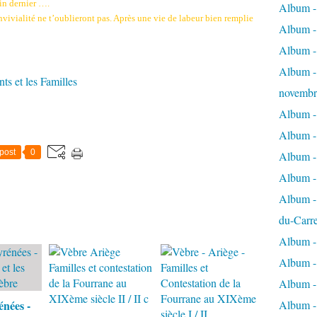
in dernier ….
Album - 
nvivialité ne t’oublieront pas. Après une vie de labeur bien remplie
Album - 
Album -
Album - 
ts et les Familles
novembr
Album - 
Album - 
post
0
Album -
Album -
Album - 
du-Carr
Album - 
Album - 
Album - 
énées -
Album - 