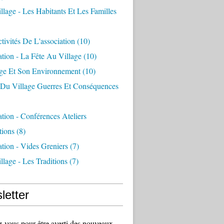
llage - Les Habitants Et Les Familles
tivités De L'association
(10)
ation - La Fête Au Village
(10)
age Et Son Environnement
(10)
e Du Village Guerres Et Conséquences
ation - Conférences Ateliers
tions
(8)
ation - Vides Greniers
(7)
llage - Les Traditions
(7)
letter
vous pour être averti des nouveaux