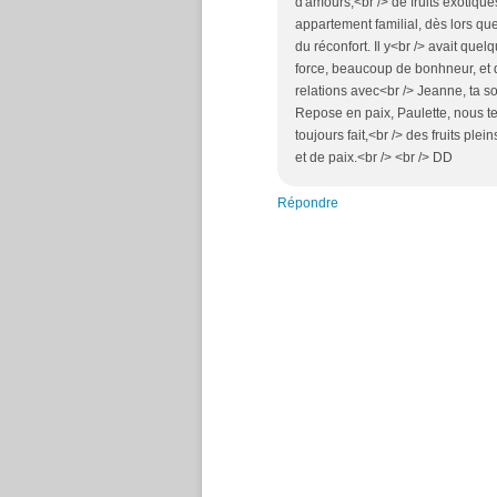
d'amours,<br /> de fruits exotiqu
appartement familial, dès lors que
du réconfort. Il y<br /> avait quel
force, beaucoup de bonhneur, et d
relations avec<br /> Jeanne, ta soe
Repose en paix, Paulette, nous te 
toujours fait,<br /> des fruits pl
et de paix.<br /> <br /> DD
Répondre