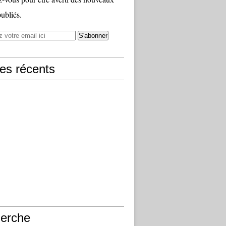
publiés.
les récents
erche