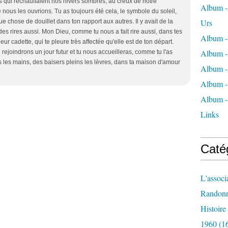
es qui réchauffaient nos hivers sombres, au creux de notre
Album - 
 nous les ouvrions. Tu as toujours été cela, le symbole du soleil,
Urs
que chose de douillet dans ton rapport aux autres. Il y avait de la
es rires aussi. Mon Dieu, comme tu nous a fait rire aussi, dans tes
Album -
ur cadette, qui te pleure très affectée qu'elle est de ton départ.
Album -
rejoindrons un jour futur et tu nous accueilleras, comme tu l'as
eins les mains, des baisers pleins les lèvres, dans ta maison d'amour
Album -
Album -
Album -
Links
Caté
L'associ
Randon
Histoir
1960
(1