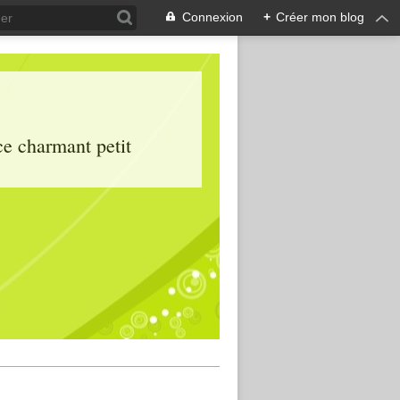
Connexion
+
Créer mon blog
ce charmant petit