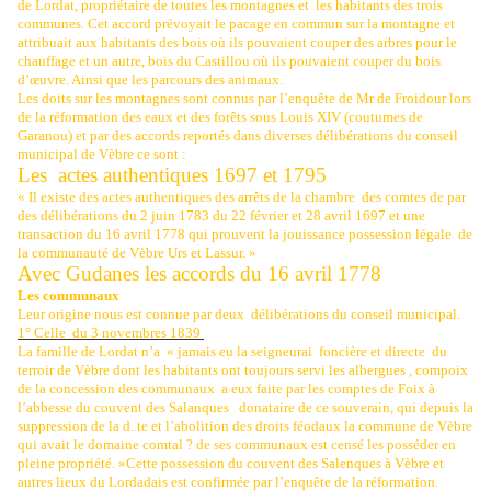
de Lordat, propriétaire de toutes les montagnes et
les habitants des trois
communes. Cet accord prévoyait le pacage en commun sur la montagne et
attribuait aux habitants des bois où ils pouvaient couper des arbres pour le
chauffage et un autre, bois du Castillou où ils pouvaient couper du bois
d’œuvre. Ainsi que les parcours des animaux.
Les doits sur les montagnes sont connus par l’enquête de Mr de Froidour lors
de la réformation des eaux et des forêts sous Louis XIV (coutumes de
Garanou) et par des accords reportés dans diverses délibérations du conseil
municipal de Vèbre ce sont :
Les
actes authentiques 1697 et 1795
« Il existe des actes authentiques des arrêts de la chambre
des comtes de par
des délibérations du 2 juin 1783 du 22 février et 28 avril 1697 et une
transaction du 16 avril 1778 qui prouvent la jouissance possession légale
de
la communauté de Vèbre Urs et Lassur. »
Avec Gudanes les accords du 16 avril 1778
Les communaux
Leur origine nous est connue par deux
délibérations du conseil municipal.
1° Celle
du 3 novembres 1839
La famille de Lordat n’a « jamais eu la seigneurai
foncière et directe
du
terroir de Vèbre dont les habitants ont toujours servi les albergues , compoix
de la concession des communaux
a eux faite par les comptes de Foix à
l’abbesse du couvent des Salanques
donataire de ce souverain, qui depuis la
suppression de la d..te et l’abolition des droits féodaux la commune de Vèbre
qui avait le domaine comtal ? de ses communaux est censé les posséder en
pleine propriété. »Cette possession du couvent des Salenques à Vèbre et
autres lieux du Lordadais est confirmée par l’enquête de la réformation.