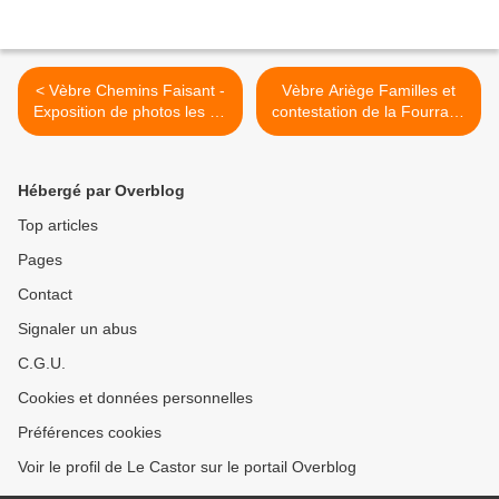
< Vèbre Chemins Faisant -
Vèbre Ariège Familles et
Exposition de photos les 13
contestation de la Fourrane
et 14 novembre 2010 et
au XIXème siècle II / II c >
Cérémonie du Souvenir au
Monument aux Morts
Hébergé par Overblog
Top articles
Pages
Contact
Signaler un abus
C.G.U.
Cookies et données personnelles
Préférences cookies
Voir le profil de Le Castor sur le portail Overblog