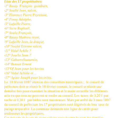
Liste des 17 propriétaires:
-1° Rauzy
François
guimbart,
-2° Soulié Jean, salcet,
-3° Florence Pierre Peyretout,
-4° Ponsy Adolphe,
-5° Lafaille Pierre,
-6° Sicre Raphaël,
-7° Soula François,
-8° Rauzy Mathieu reyot,
-9° Lafaille Jean, la douçur,
-10° Soulié Etienne salcet,
-11° Vidal Achile ?
-12° Joucla Jean ?
-13° GabarreSsaturnin,
-14° Bonnet Ernest
-15°Of Jean pour les bovins
-16° Vidal Achille et…
-17° Apine Joseph pour les ovins.
Le
10 février 1897 réunion des conseillers municipaux ;
le conseil de
préfecture doit se réunir le 16 février courant, le conseil se réunit une
dernière fois pour examiner la situation et le maire recueille les différents
avis vu que tous ne peuvent se rendre au conseil. Les
taxes
de 3,20 f
par
vache et 0,30 f
par brebis sont maintenues. Mais par arrêté du 3 mars 1897
du conseil de préfecture les 17 propriétaires sont dégrévés de leur
taxe de
pacage respective. La commune demande une ligne de crédit pour
rembourser les propriétaires.
Cet épisode de la vie de notre village nous fournit le nom des familles