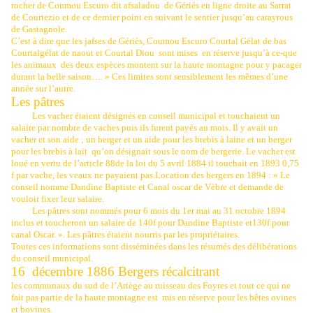
rocher de Coumou Escuro dit afsaladou
de Gériés en ligne droite au Sarrat
de Courtezio et de ce dernier point en suivant le sentier jusqu’au carayrous
de Gastagnole.
C’est à dire que les jafses de Gériès, Coumou Escuro Courtal Gélat de bas
Courtalgélat de naout et Courtal Diou
sont mises
en réserve jusqu’à ce-que
les animaux
des deux espèces montent sur la haute montagne pour y pacager
durant la belle saison…. » Ces limites sont sensiblement les mêmes d’une
année sur l’autre.
Les pâtres
Les vacher étaient désignés en conseil municipal et touchaient un
salaire par nombre de vaches puis ils furent payés au mois. Il y avait un
vacher et son aide ; un berger et un aide pour les brebis à laine et un berger
pour les brebis à lait
qu’on désignait sous le nom de bergerie. Le vacher est
loué en vertu de l’article 88de la loi du 5 avril 1884 il touchait en 1893 0,75
f par vache, les veaux ne payaient pas.Location des bergers en 1894 : « Le
conseil nomme Dandine Baptiste et Canal oscar de Vèbre et demande de
vouloir fixer leur salaire.
Les pâtres sont nommés pour 6 mois du 1er mai au 31 octobre 1894
inclus et toucheront un salaire de 140f pour Dandine Baptiste et130f pour
canal Oscar. ». Les pâtres étaient nourris par les propriétaires.
Toutes ces informations sont disséminées dans les résumés des délibérations
du conseil municipal.
16
décembre 1886 Bergers récalcitrant
les communaux du sud de l’Ariège au ruisseau des Foyres et tout ce qui ne
fait pas partie de la haute montagne est
mis en réserve pour les bêtes ovines
et bovines.