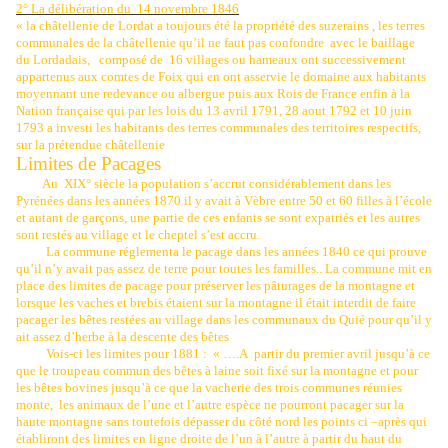
2° La délibération du
14 novembre 1846
« la châtellenie de Lordat a toujours été la propriété des suzerains , les terres
communales de la châtellenie qu’il ne faut pas confondre
avec le baillage
du Lordadais,
composé de
16 villages ou hameaux ont successivement
appartenus aux comtes de Foix qui en ont asservie le domaine aux habitants
moyennant une redevance ou albergue puis aux Rois de France enfin à la
Nation française qui par les lois du 13 avril 1791, 28 aout 1792 et 10 juin
1793 a investi les habitants des terres communales des territoires respectifs,
sur la prétendue châtellenie
Limites de Pacages
Au
XIX° siècle la population s’accrut considérablement dans les
Pyrénées dans les années 1870 il y avait à Vèbre entre 50 et 60 filles à l’école
et autant de garçons, une partie de ces enfants se sont expatriés et les autres
sont restés au village et le cheptel s’est accru.
La commune réglementa le pacage dans les années 1840 ce qui prouve
qu’il n’y avait pas assez de terre pour toutes les familles.. La commune mit en
place des limites de pacage pour préserver les pâturages de la montagne et
lorsque les vaches et brebis étaient sur la montagne il était interdit de faire
pacager les bêtes restées au village dans les communaux du Quié pour qu’il y
ait assez d’herbe à la descente des bêtes
Vois-ci les limites pour 1881 :
« ….A
partir du premier avril jusqu’à ce
que le troupeau commun des bêtes à laine soit fixé sur la montagne et pour
les bêtes bovines jusqu’à ce que la vacherie des trois communes réunies
monte, les animaux de l’une et l’autre espèce ne pourront pacager sur la
haute montagne sans toutefois dépasser du côté nord les points ci –après qui
établiront des limites en ligne droite de l’un à l’autre à partir du haut du