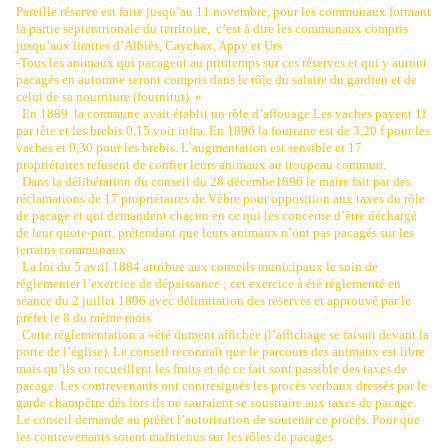
Pareille réserve est faite jusqu’au 11 novembre, pour les communaux formant
la partie septentrionale du territoire,
c’est à dire les communaux compris
jusqu’aux limites d’Albiès, Caychax, Appy et Urs
-Tous les animaux qui pacagent au printemps sur ces réserves et qui y auront
pacagés en automne seront compris dans le rôle du salaire du gardien et de
celui de sa nourriture (fournitut). »
En 1889
la commune avait établit un rôle d’affouage Les vaches payent 1f
par tête et les brebis 0,15 voir infra. En 1896 la fourrane est de 3,20 f pour les
vaches et 0,30 pour les brebis. L’augmentation est sensible et 17
propriétaires refusent de confier leurs animaux au troupeau commun.
Dans la délibération du conseil du 28 décembe1896 le maire fait par des
réclamations de 17 propriétaires de Vèbre pour opposition aux taxes du rôle
de pacage et qui demandent chacun en ce qui les concerne d’être déchargé
de leur quote-part, prétendant que leurs animaux n’ont pas pacagés sur les
terrains communaux
La loi du 5 avril 1884 attribue aux conseils municipaux le soin de
réglementer l’exercice de dépaissance ; cet exercice à été réglementé en
séance du 2 juillet 1896 avec délimitation des réserves et approuvé par le
préfet le 8 du même mois
Cette réglementation a «été dument affichée (l’affichage se faisait devant la
porte de l’église)
Le conseil reconnaît que le parcours des animaux est libre
mais qu’ils en recueillent les fruits et de ce fait sont passible des taxes de
pacage. Les contrevenants ont contresignés les procès verbaux dressés par le
garde champêtre dés lors ils ne sauraient se soustraire aux taxes de pacage.
Le conseil demande au préfet l’autorisation de soutenir ce procès. Pour que
les contrevenants soient maintenus sur les rôles de pacages