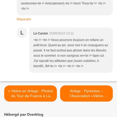
randonnée<br /> Amicalement,<br /> henri Thoa<br /> <br />
<br />
Répondre
L
Le Castor
20/06/2010 15:11
<br /> <br /> Nous pourrons toujours en refaire un
petit bout. Quant au pic pour moi il se conjuguera au
passé. Il ne faut surtout pas glisser dans les éboulis
sous le sommet si non savignac en<br /> tape cul .
J'ai rajouté les altitudes que j'avais oubliées. A
bientôt. JM<br /> <br /> <br /> <br />
< Vèbre en Ariege - Photos
Ariège - Pyrénées –
du Tour de France à La
l’Association «Vèbre
Remise
Chemins Faisant » a
organisé son second Vide -
Greniers à Vèbre – un
Hébergé par Overblog
magnifique succès >