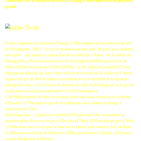
s’infléchit vers le sud pour arriver à l’étang d’albe supérieur un peu plus
grand.
En bas à gauche une partie de l’étang d’Albe masqué par la crête est du pic
de Fontargente ,2682 . Ce pic se poursuit par une série de petit pics, formant
une arrête
qui sépare le cirque Est de la vallée de l’Aston
de la vallée du
Mourguillou. Nous trouvons le pic de Fontargenta 2682m puis le pic de
Joclar 2450m suivi du pic de Ruf 2616m ; le Pic nègre de joclar(2627) est
légèrement détaché de cette crête coté ouest en bout de la vallée de l’Aston.
A partir du pic de Ruf la chaine se confond avec la frontière et la ligne de
partage des eaux . Vers l’ouest se dressent la crête de Fontargente et le pic de
Juclar (avec un U) qui surplombe le col de Fontargente..
Côté Méditerranée la crête se poursuit plein sud nous trouvons le cylindre
d’Escobes 2770m puis le pic de la Cabanette où la chaîne se dirige à
nouveau vers l’Est.
Deuxième plan. _A partir du cylindre d’Escobe une crête secondaire se
poursuit plein Est avec les pics d’Escobe (2746et 2595m).Ensuie pic d’Albe
,2764m dont on ne voit que la base sur la photo, puis viennet
la Couillade
de Pédourés et la Tose de Pédourés 2468m qui domine l’Ariège ,côté ouest,
entre L’Hospitalet et Mérens.