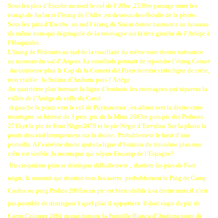
Sous les pics d’Escobe au nord le col de l’Albe ,2539m passage entre les
étangs de Juclar et l’étang de l’Albe ,en dessous des éboulis de la photo.
Sous les
pics d’Escobe
au sud l’étang de Siscar donne naissance au ruisseau
du même nom qui dégringole de la montagne sur la rive gauche de l’Ariège à
l’Hospitalet.
L’étang de Pédourés au sud de la couillade du même nom donne naissance
au ruisseau du val d’Arques. La couillade permait de rejoindre l’étang Couart
Au troisième plan le Cap de la Cometa del Form derrière cette ligne de crête,
non visible
la Solana d’Andorra puis l’Ariège .
Au quatrième plan formant la ligne d’horizon
les montagnes qui séparent la
vallée de l’Ariège de celle du Carol
A gauche la pente vers le col de Puymaurens ; en allant vers la droite cette
montagne
se hérisse de 3 pics :pic de la Mine 2683m puis pic des Pedrons
2715,et le pic de Font Négro2878 et le pic Nègre d’Envalira. Sur la photo la
pente descend brusquement sur la droite.. Probablement le haut d’une
porteille. A l’extrême droite après la ligne d’horizon du troisième plan une
crête est visible ,la montagne qui sépare Encamp de l’Espagne?
Un cinquième plan se distingue difficilement ,
derrière les pics de Font
négre, le sommet qui domine tous les autres probablement le Puig de Camp
Cardos ou puig Pedros 2905m un pic est bien visible à sa droite mais il n’est
pas possible de distinguer à quel plan il appartient. Il doit s'agir du pic de
Camp Colomer 2861 m qui domine la Porteille Blanca d’Andorra point de