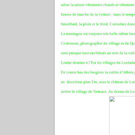
selon la saison vêtements chauds et vêtement d
heures de marche de la voiture ; mais le temp
brouillard, la pluie et le froid. Consultez do
La montagne est toujours très belle même lor
Ci-dessous, photographie du village et du Quié
sont presque tous enchâssés au sein de la vall
Lordat domine à l’Est les villages du Lordada
En contre bas des fougères la vallée d’Albiès p
au deuxième plan Urs, sous le château de Lord
arrière le village de Vernaux. Au dessus de L