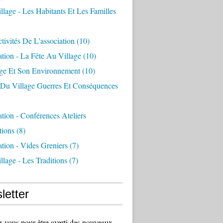
llage - Les Habitants Et Les Familles
tivités De L'association
(10)
ation - La Fête Au Village
(10)
age Et Son Environnement
(10)
e Du Village Guerres Et Conséquences
ation - Conférences Ateliers
tions
(8)
ation - Vides Greniers
(7)
llage - Les Traditions
(7)
letter
vous pour être averti des nouveaux