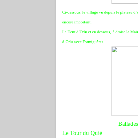
Ci-dessous, le village vu depuis le plateau 
encore important.
La Dent
d’Orlu et en dessous,
à droite la Main
d’Orlu avec Formiguères.
Ballades
Le Tour du Quié