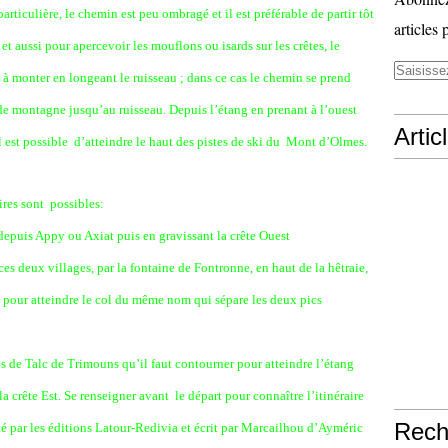
articulière, le chemin est peu ombragé et il est préférable de partir tôt
articles 
et aussi pour apercevoir les mouflons ou isards sur les crêtes, le
 à monter en longeant le ruisseau ; dans ce cas le chemin se prend
de montagne jusqu’au ruisseau. Depuis l’étang en prenant à l’ouest
Artic
il est possible d’atteindre le haut des pistes de ski du Mont d’Olmes.
ires sont possibles:
 depuis Appy ou Axiat puis en gravissant la crête Ouest
ces deux villages, par la fontaine de Fontronne, en haut de la hêtraie,
s pour atteindre le col du même nom qui sépare les deux pics
res de Talc de Trimouns qu’il faut contourner pour atteindre l’étang
a crête Est. Se renseigner avant le départ pour connaître l’itinéraire
Rech
té par les éditions Latour-Redivia et écrit par Marcailhou d’Ayméric