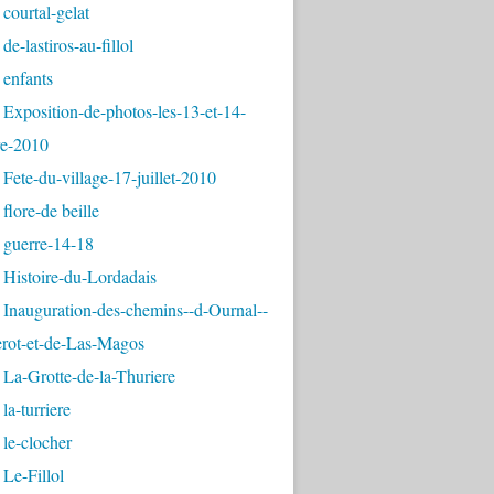
courtal-gelat
de-lastiros-au-fillol
 enfants
Exposition-de-photos-les-13-et-14-
e-2010
Fete-du-village-17-juillet-2010
flore-de beille
 guerre-14-18
 Histoire-du-Lordadais
Inauguration-des-chemins--d-Ournal--
erot-et-de-Las-Magos
La-Grotte-de-la-Thuriere
la-turriere
le-clocher
Le-Fillol