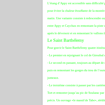
L’étang d’Appy est accessible sans difficulté p
pour éviter la chaleur étouffante de la montée 
matin. Une variante consiste à redescendre ou
entre Appy et Caychax en remontant la piste 
après le déversoir et en remontant le vallons 
Le Saint Barthélemy
Pour gravir le Saint Barthélemy quatre itinéra
- Le premier en rejoignant le col de Giroubal
- Le second en passant, toujours au départ de 
puis en remontant les gorges du trou de l’our
jumeaux.
- Le troisième consiste à passer par les carriè
Tort et remonter jusqu’au pic de Soularac par l
précis. Un ouvrage «le massif de Tabe», réédi