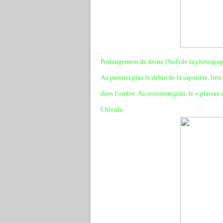
Prolongement de droite (Sud) de la photograp
Au premier plan le début de la sapinière, lieu
dans l’ombre. Au troisième plan, le « plateau d
Chioula.