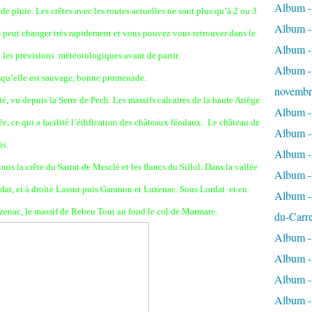
Album - 
e pluie. Les crêtes avec les routes actuelles ne sont plus qu’à 2 ou 3
Album - 
s peut changer très rapidement et vous pouvez vous retrouver dans le
Album -
nc les prévisions météorologiques avant de partir.
Album - 
squ’elle est sauvage, bonne promenade.
novembr
, vu depuis la Serre de Pech. Les massifs calcaires de la haute Ariège
Album - 
ée, ce qui a facilité l’édification des châteaux féodaux. Le château de
Album - 
is.
Album -
uis la crête du Sarrat de Mesclé et les flancs du Sillol. Dans la vallée
Album -
at, et à droite Lassur puis Garanou et Luzenac. Sous Lordat et en
Album - 
uzenac, le massif de Rebeu Tout au fond le col de Marmare.
du-Carr
Album - 
Album - 
Album - 
Album - 