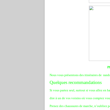
P
Nous vous présentons des itinéraires de rand
Quelques recommandations
Si vous partez seul, surtout si vous allez en 
dire à un de vos voisins où vous comptez vou
Prenez des chaussures de marche, n’oubliez p