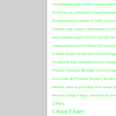
La promenade la plus simple consiste à faire l
de calcaire qui constituent ce massif culmin
Ils emprunteront le chemin de Vèbre à Caychax 
corniche jusqu’à Appy et descendront vers Ur
aussi continuer jusqu’à Axiat et rejoindre Ur
comme presque tous les villages de l’ancien L
le même chemin soit par Axiat soit par Verna
Le massif de Tabe surplombe tous les villages
d’Olmes, Lavelanet, Monségur et toute la rég
de la chaîne des Pyrénées. On peut y accéder 
ballades valent un petit effort sur le versan
dessus du village d’Appy, l’ascension du pic
(2368m).
L’étang d’Appy