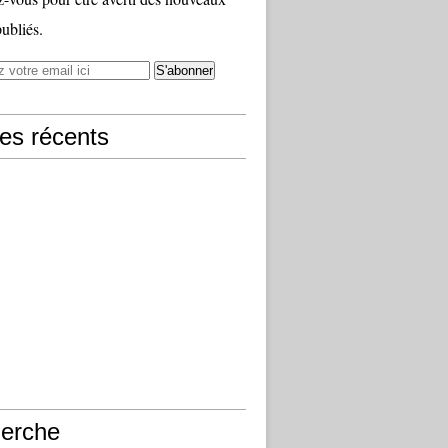
publiés.
les récents
erche