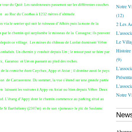
e tour du Quiè. Les randonneurs passeront sur les différentes couches
Notre Vi
ant au Roc du Courbas à 1232 mètres d’altitude.
(12)
2 Les Ac
via le sentier qui suit le ruisseau d’Albiès puis la route de la
L'associ
s par le chemin qui surplombe le ruisseau de la Cassagne; ils peuvent
Le Vill
s depuis ce village. Les ruines du château de Lordat dominent Vèbre
Histoir
ordadais. Un chemin y conduit depuis Urs ; le retour peut se faire par
(9)
ux, Garanou et Urs en passant au pied des roches.
L'associ
 de la corniche dont Caychax, Appy et Axiat ; il domine aussi le pays
Présenta
ion de Carcassonne. Du sommet, la vue s’étend sur une grande partie
L'associ
en laissant les voitures à Appy ou Axiat ou bien depuis Vèbre. Deux
Notre Vi
t Sud. L’étang d’Appy dont le chemin commence au parking situé au
 de St Barthélemy (2347m) et de son «jumeau» le pic de Soularac
News
Abonnez-