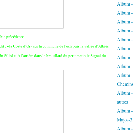
Album -
Album - 
Album - 
Album - 
hie précédente.
Album -
 dit : «la Coste d’Or» sur la commune de Pech puis la vallée d’Albiès
Album -
u Sillol ». A l’arrière dans le brouillard du petit matin le Signal du
Album - 
Album - 
Album - 
Chemins
Album - 
autres
Album - 
Majos-3
Album - 