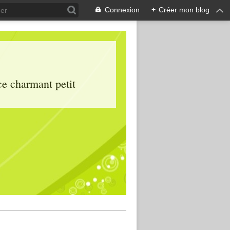
Connexion
+
Créer mon blog
ce charmant petit