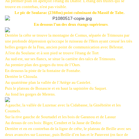
Au premier plan on aperçoit l'étang du Diable. L'étang des truites qui se
trouve en contrebas, n'est pas visible.
Le pic de Soularac (2368m) point culminant du Massif de Tabe.
En dessous l’un des deux étangs supérieurs
.
Derrière la crête se trouve la montagne de Comus, séparée de Trimouns par
une profonde dépression qu'occupe le ruisseau de l'Hers ayant creusé les très
belles gorges de la Frau, ancien point de communication avec Bélestat.
A l'est du Soularac et à son pied se trouve l'étang de Tort
Au sud-est, sur ses flancs, se situe la carrière des talcs de Trimouns.
Au premier plan des gorges du trou de l’Ours.
En dessous la piste de la fontaine de Fontabe.
Derrière le Chioula.
Au quatrième plan la vallée de l’Ariège au Castelet.
Puis le plateau de Bonascre et en haut la sapinière du Saquet.
Au fond les gorges de Merens.
A gauche, la vallée de Luzenac avec la Cidabasse, la Ginèbrière et les
Coumels.
Sur la rive gauche de Sourtadel et les bois de Garanou et de Lassur
Au dessus de ces bois: Biger, Cendret et la Jasse de Dedor.
Derrière et en en contrebas de la ligne de crête, le plateau de Beille avec ses
deux avancées sur Luzenac, puis Beille d’en bas et le Paravent (en face de