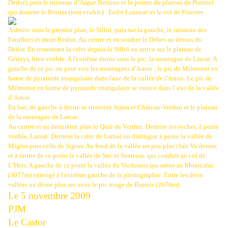
Dedor), puis le ruisseau d’Aigue Bernine et la pointe du plateau de Pratmol
qui domine le Boutas (non visible) . Enfin Luzenac et le col de Finestre.
A droite sous le premier plan, le Sillol, puis sur la gauche, le ruisseau des
Fauilhres et mont Redon. Au centre et en sombre le Débes au dessus du
Dedor. En remontant la crête depuis le Sillol on arrive sur le plateau de
Gérieys, bien visible. A l'extrême droite sous le pic, la montagne de Larcat. A
gauche de ce pic on peut voir les montagnes d'Aston ; le pic de Milmenut en
forme de pyramide triangulaire dans l'axe de la vallée de l'Aston. Le pic de
Milmenut en forme de pyramide triangulaire se trouve dans l’axe de la vallée
d’Aston
En bas, d
e gauche à droite se trouvent Aston et Château-Verdun et le plateau
de la montagne de Larcat.
Au centre et au deuxième plan le Quiè de Verdun. Derrière les roches, à peine
visible, Larnat. Derrière la crête de Larnat on distingue à peine la vallée de
Miglos puis celle de Siguer. Au fond de la vallée un peu plus clair Vicdessos
et à droite de ce point la vallée de Suc et Sentenac qui conduit au col de
L’Hers. A gauche de ce point la vallée du Vicdessos qui mène au Montcalm
(3077m) enneigé à l'extrême gauche de la photographie. Entre les deux
vallées un dôme plus sec avec le pic rouge de Braseis (2676m)
Le 5 novembre 2009
PJM
Le Castor