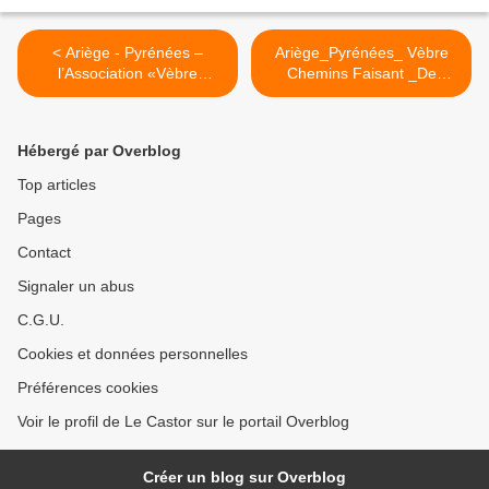
< Ariège - Pyrénées –
Ariège_Pyrénées_ Vèbre
l’Association «Vèbre
Chemins Faisant _De
Chemins Faisant » a
Lastiros au Fillol >
organisé son troisième Vide
- Greniers à Vèbre.
Hébergé par Overblog
Top articles
Pages
Contact
Signaler un abus
C.G.U.
Cookies et données personnelles
Préférences cookies
Voir le profil de Le Castor sur le portail Overblog
Créer un blog sur Overblog