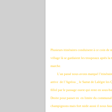
Plusieurs itinéraires conduisent à ce coin de 
village là se gardaient les troupeaux après la
marche.
L’an passé nous avons marqué l’itinérai
arrive
de l’Agréou _ le Sarrat de Lalégre les 
fillol par le passage ouest qui reste en sous-
Droite pour passer en
en limite du communal. 
champignons mais fort raide aussi il nous faud