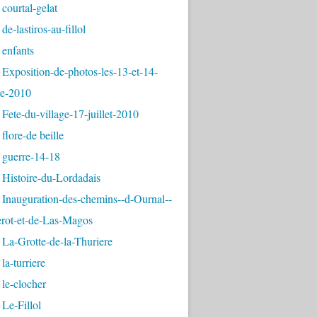
courtal-gelat
de-lastiros-au-fillol
 enfants
Exposition-de-photos-les-13-et-14-
e-2010
Fete-du-village-17-juillet-2010
flore-de beille
 guerre-14-18
 Histoire-du-Lordadais
Inauguration-des-chemins--d-Ournal--
erot-et-de-Las-Magos
La-Grotte-de-la-Thuriere
la-turriere
le-clocher
Le-Fillol