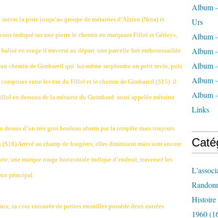
Album - 
 suivre la piste jusqu’au groupe de métairies d’Alzieu (Nina) et
Urs
vons indiqué sur une pierre le chemin en marquant Fillol et Gérieys,
Album -
Album -
t balisé en rouge il traverse au départ
une parcelle fort embroussaillée
Album -
ncien chemin de Gimbareil qui
lui-même surplombe un petit ravin, puis
Album -
s comprises entre les tire du Fillol et le chemin de Gimbareil (S15)
il
Album -
 Fillol en dessous de la métairie du Guimbard
aussi appelée métairie
Links
’au dessus d’un très gros bouleau abattu par la tempête mais toujours
Caté
 (S16) Arrivé au champ de fougères, elles diminuent mais sont encore
oite, une marque rouge horizontale indique d’endroit, traversez les
L'associ
min principal.
Randon
Histoir
chaux, sa cour entourée de petites murailles possède deux entrées
1960
(1