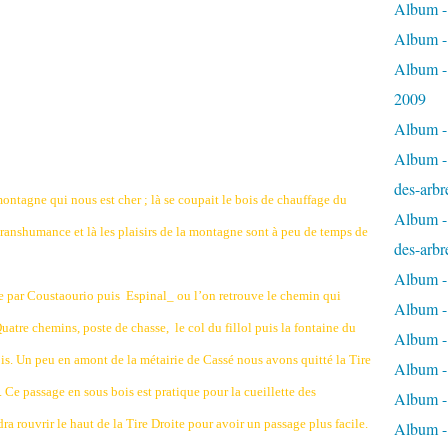
Album - 
Album -
Album -
2009
Album - 
Album - 
des-arbr
montagne qui nous est cher ; là se coupait le bois de chauffage du
Album - 
 transhumance et là les plaisirs de la montagne sont à peu de temps de
des-arbr
Album -
re par Coustaourio puis
Espinal_ ou l’on retrouve le chemin qui
Album - 
Quatre chemins, poste de chasse,
le col du fillol puis la fontaine du
Album - 
bois. Un peu en amont de la métairie de Cassé nous avons quitté la Tire
Album -
Ce passage en sous bois est pratique pour la cueillette des
Album - 
ra rouvrir le haut de la Tire Droite pour avoir un passage plus facile.
Album -