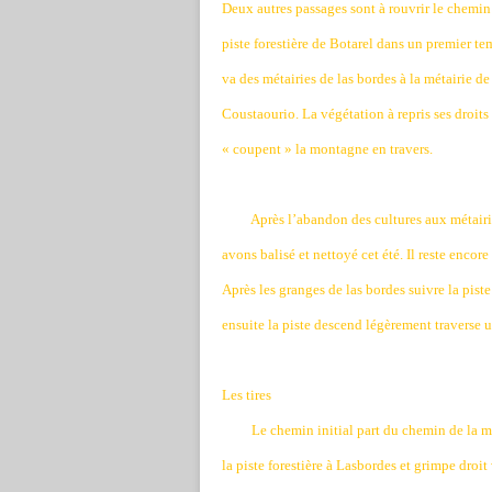
Deux autres passages sont à rouvrir le chemin 
piste forestière de Botarel dans un premier tem
va des métairies de las bordes à la métairie de
Coustaourio. La végétation à repris ses droits 
« coupent » la montagne en travers.
Après l’abandon des cultures aux métairie
avons balisé et nettoyé cet été. Il reste encor
Après les granges de las bordes suivre la pist
ensuite la piste descend légèrement traverse 
Les tires
Le chemin initial part du chemin de la mo
la piste forestière à Lasbordes et grimpe droit 