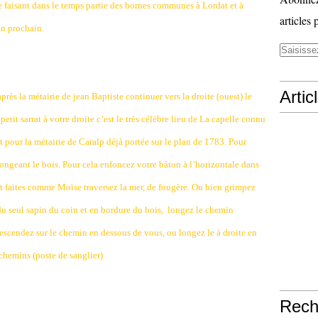
e faisant dans le temps partie des bornes communes à Lordat et à
articles 
an prochain.
Artic
rès la métairie de jean Baptiste continuer vers la droite (ouest) le
tit sarrat à votre droite c’est le très célèbre lieu de La capelle connu
t pour la métairie de Caralp déjà portée sur le plan de 1783. Pour
longeant le bois. Pour cela enfoncez votre bâton à l’horizontale dans
l et faites comme Moïse traversez la mer, de fougère. Ou bien grimpez
du seul sapin du coin et en bordure du bois,
longez le chemin
descendez sur le chemin en dessous de vous, ou longez le à droite en
chemins (poste de sanglier)
Rech