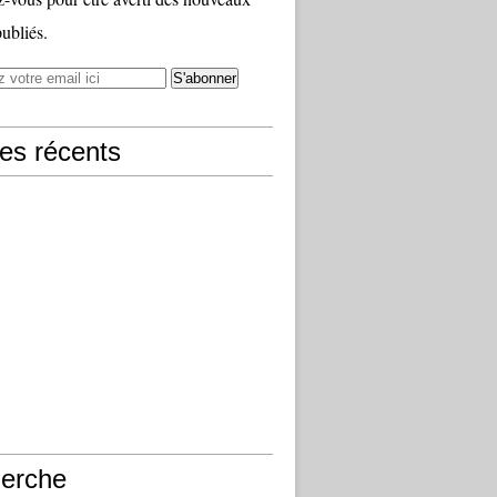
publiés.
les récents
erche