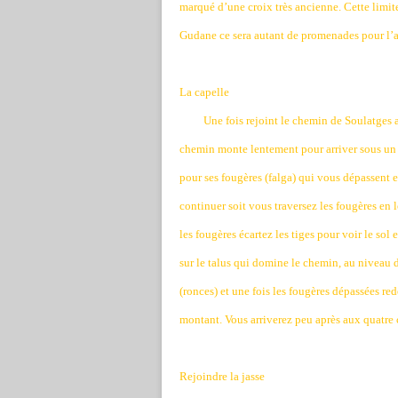
marqué d’une croix très ancienne. Cette limit
Gudane ce sera autant de promenades pour l’
La capelle
Une fois rejoint le chemin de Soulatges ap
chemin monte lentement pour arriver sous un pe
pour ses fougères (falga) qui vous dépassent e
continuer soit vous traversez les fougères en 
les fougères écartez les tiges pour voir le so
sur le talus qui domine le chemin, au niveau 
(ronces) et une fois les fougères dépassées re
montant. Vous arriverez peu après aux quatre 
Rejoindre la jasse