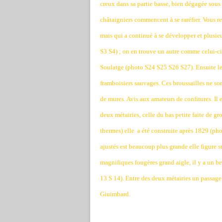
creux dans sa partie basse, bien dégagée sous 
châtaigniers commencent à se raréfier. Vous r
mais qui a continué à se développer et plusieu
S3 S4) ; on en trouve un autre comme celui-ci
Soulatge (photo S24 S25 S26 S27). Ensuite le 
framboisiers sauvages. Ces broussailles ne so
de mures. Avis aux amateurs de confitures. Il e
deux métairies, celle du bas petite faite de gr
thermes) elle
a été construite après 1829 (pho
ajustés est beaucoup plus grande elle figure s
magnifiques fougères grand aigle, il y a un be
13 S 14). Entre des deux métairies un passage
Giuimbard.