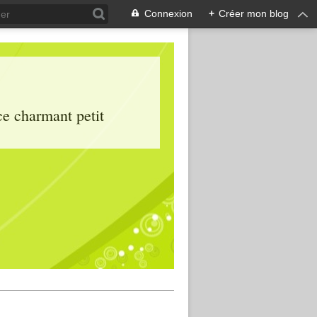
Connexion
+
Créer mon blog
ce charmant petit