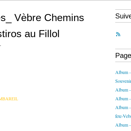
es_ Vèbre Chemins
Suiv
iros au Fillol
r
Page
Album -
Souveni
Album -
Album -
IMBAREIL
Album - 
fete-Veb
Album -