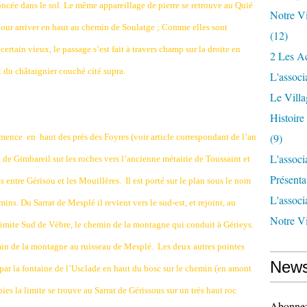
ncée dans le sol. Le même appareillage de pierre se retrouve au Quié
Notre Vi
 pour arriver en haut au chemin de Soulatge ; Comme elles sont
(12)
ertain vieux, le passage s’est fait à travers champ sur la droite en
2 Les Ac
du châtaignier couché cité supra.
L'associ
Le Vill
Histoir
(9)
ommence
en
haut des prés des Foyres (voir article correspondant de l’an
L'associ
n de Gimbareil sur les roches vers l’ancienne métairie de Toussaint et
Présenta
 entre Gérisou et les Mouillères. Il est porté sur le plan sous le nom
L'associ
ins. Du Sarrat de Mesplé il revient vers le sud-est, et rejoint, au
Notre Vi
limite Sud de Vèbre, le chemin de la montagne qui conduit à Gérieys.
emin de la montagne au ruisseau de Mesplé.
Les deux autres pointes
News
 par la fontaine de l’Usclade en haut du bosc sur le chemin (en amont
bies la limite se trouve au Sarrat de Gérissous sur un très haut roc
Abonnez-