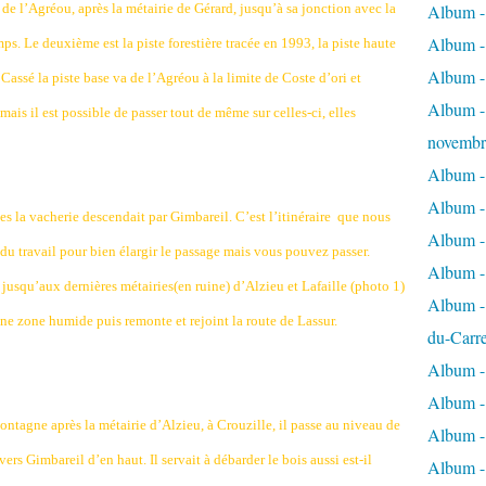
de l’Agréou, après la métairie de Gérard, jusqu’à sa jonction avec la
Album - 
Album - 
ps. Le deuxième est la piste forestière tracée en 1993, la piste haute
Album -
 Cassé la piste base va de l’Agréou à la limite de Coste d’ori et
Album - 
mais il est possible de passer tout de même sur celles-ci, elles
novembr
Album - 
Album - 
s la vacherie descendait par Gimbareil. C’est l’itinéraire
que nous
Album -
e du travail pour bien élargir le passage mais vous pouvez passer.
Album -
e jusqu’aux dernières métairies(en ruine) d’Alzieu et Lafaille (photo 1)
Album - 
une zone humide puis remonte et rejoint la route de Lassur.
du-Carr
Album - 
Album - 
ntagne après la métairie d’Alzieu, à Crouzille, il passe au niveau de
Album - 
vers Gimbareil d’en haut. Il servait à débarder le bois aussi est-il
Album - 