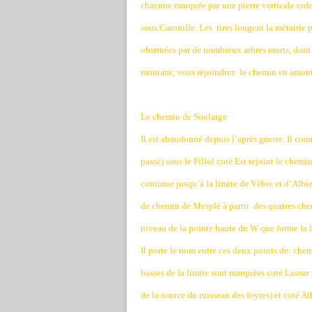
chacune marquée par une pierre verticale enfo
sous Caronille. Les
tires longent la métairie
obstruées par de nombreux arbres morts, dont c
montant; vous rejoindrez
le chemin en amont 
Le chemin de Soulatge
Il est abandonné depuis l’après guerre. Il c
passé) sous le Fillol coté Est rejoint le chemi
continue jusqu’à la limite de Vèbre et d’Albies
de chemin de Mesplé à partir
des quatres chem
niveau de la pointe haute du W que forme la 
Il porte le nom entre ces deux points de: ch
basses de la limite sont marquées coté Lassur
de la source du ruisseau des foyres) et coté Al