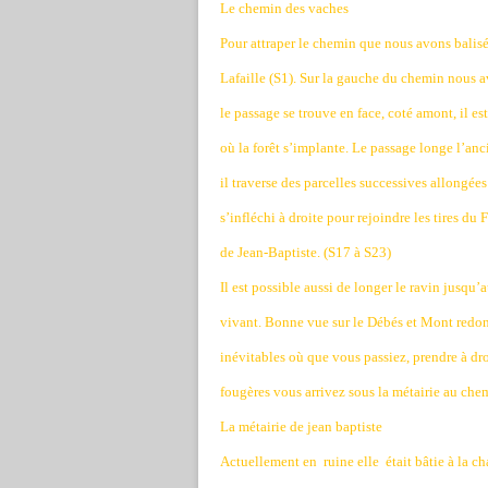
Le chemin des vaches
Pour attraper le chemin que nous avons balisé
Lafaille (S1). Sur la gauche du chemin nous a
le passage se trouve en face, coté amont, il es
où la forêt s’implante. Le passage longe l’a
il traverse des parcelles successives allongée
s’infléchi à droite pour rejoindre les tires du
de Jean-Baptiste. (S17 à S23)
Il est possible aussi de longer le ravin jusqu
vivant. Bonne vue sur le Débés et Mont redon
inévitables où que vous passiez, prendre à dr
fougères vous arrivez sous la métairie au che
La métairie de jean baptiste
Actuellement en
ruine elle
était bâtie à la 