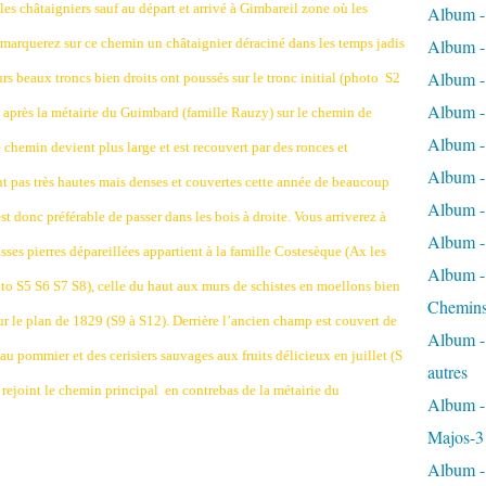
les châtaigniers sauf au départ et arrivé à Gimbareil zone où les
Album -
emarquerez sur ce chemin un châtaignier déraciné dans les temps jadis
Album - 
Album - 
rs beaux troncs bien droits ont poussés sur le tronc initial (photo
S2
Album - 
 après la métairie du Guimbard (famille Rauzy) sur le chemin de
Album -
chemin devient plus large et est recouvert par des ronces et
Album -
nt pas très hautes mais denses et couvertes cette année de beaucoup
Album - 
st donc préférable de passer dans les bois à droite. Vous arriverez à
Album - 
osses pierres dépareillées appartient à la famille Costesèque (Ax les
Album - 
to S5 S6 S7 S8), celle du haut aux murs de schistes en moellons bien
Chemins
ur le plan de 1829 (S9 à S12). Derrière l’ancien champ est couvert de
Album - 
au pommier et des cerisiers sauvages aux fruits délicieux en juillet (S
autres
 rejoint le chemin principal
en contrebas de la métairie du
Album - 
Majos-3
Album - 