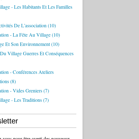
llage - Les Habitants Et Les Familles
tivités De L'association
(10)
ation - La Fête Au Village
(10)
age Et Son Environnement
(10)
e Du Village Guerres Et Conséquences
ation - Conférences Ateliers
tions
(8)
ation - Vides Greniers
(7)
llage - Les Traditions
(7)
letter
vous pour être averti des nouveaux