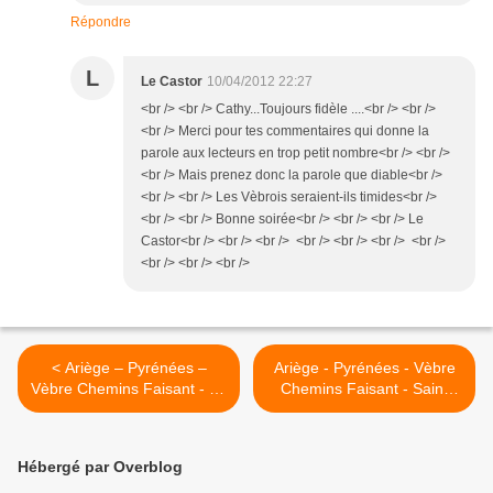
Répondre
L
Le Castor
10/04/2012 22:27
<br /> <br /> Cathy...Toujours fidèle ....<br /> <br />
<br /> Merci pour tes commentaires qui donne la
parole aux lecteurs en trop petit nombre<br /> <br />
<br /> Mais prenez donc la parole que diable<br />
<br /> <br /> Les Vèbrois seraient-ils timides<br />
<br /> <br /> Bonne soirée<br /> <br /> <br /> Le
Castor<br /> <br /> <br /> <br /> <br /> <br /> <br />
<br /> <br /> <br />
< Ariège – Pyrénées –
Ariège - Pyrénées - Vèbre
Vèbre Chemins Faisant - La
Chemins Faisant - Saint
tradition de la Gnôle en
Jacques de Compostelle >
Ariège
Hébergé par Overblog