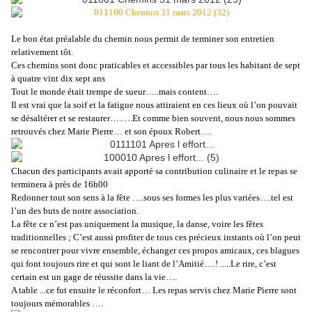
Le bon état préalable du chemin nous permit de terminer son entretien
relativement tôt.
Ces chemins sont donc praticables et accessibles par tous les habitant de sept
à quatre vint dix sept ans
Tout le monde était trempe de sueur…..mais content….
Il est vrai que la soif et la fatigue nous attiraient en ces lieux où l’on pouvait
se
désaltérer
et se restaurer….….Et comme bien souvent, nous nous sommes
retrouvés chez Marie Pierre… et son époux Robert….
Chacun des participants avait apporté sa contribution culinaire et le repas se
terminera à près de 16h00
Redonner tout son sens à la fête ….sous ses formes les plus variées….tel est
l’un des buts de notre association.
La fête ce n’est pas uniquement la musique, la danse, voire les fêtes
traditionnelles ; C’est aussi profiter de tous ces précieux instants où l’on peut
se rencontrer pour vivre ensemble, échanger ces propos amicaux, ces blagues
qui font toujours rire et qui sont le liant de l’Amitié….! .....Le rire, c’est
certain est un gage de réussite dans la vie….
A table ...ce fut ensuite le réconfort… Les repas servis chez Marie Pierre sont
toujours mémorables ….