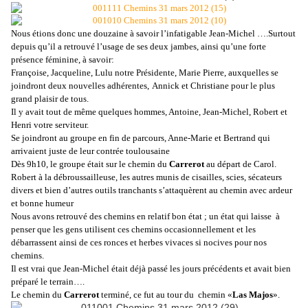
Nous étions donc une douzaine à savoir l’infatigable Jean-Michel ….Surtout
depuis qu’il a retrouvé l’usage de ses deux jambes, ainsi qu’une forte
présence féminine, à savoir:
Françoise, Jacqueline, Lulu notre Présidente, Marie Pierre, auxquelles se
joindront deux nouvelles adhérentes,
Annick et Christiane pour le plus
grand plaisir de tous.
Il y avait tout de même quelques hommes, Antoine, Jean-Michel, Robert et
Henri votre serviteur.
Se joindront au groupe en fin de parcours, Anne-Marie et Bertrand qui
arrivaient juste de leur contrée toulousaine
Dès 9h10, le groupe était sur le chemin du
Carrerot
au départ de Carol.
Robert à la
débroussailleuse
, les autres munis de cisailles, scies, sécateurs
divers et bien d’autres outils tranchants s’attaquèrent au chemin avec ardeur
et bonne humeur
Nous avons retrouvé des chemins en relatif bon état ; un état qui laisse à
penser que les gens utilisent ces chemins occasionnellement et les
débarrassent ainsi de ces ronces et herbes vivaces si nocives pour nos
chemins.
Il est vrai que Jean-Michel était déjà passé les jours précédents et avait bien
préparé le terrain….
Le chemin du
Carrerot
terminé, ce fut au tour du chemin «
Las Majos
».