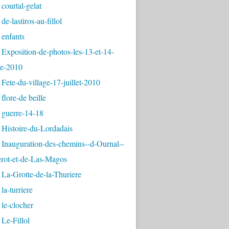
courtal-gelat
de-lastiros-au-fillol
 enfants
Exposition-de-photos-les-13-et-14-
e-2010
Fete-du-village-17-juillet-2010
flore-de beille
 guerre-14-18
 Histoire-du-Lordadais
Inauguration-des-chemins--d-Ournal--
erot-et-de-Las-Magos
La-Grotte-de-la-Thuriere
la-turriere
le-clocher
Le-Fillol