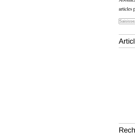
articles 
Artic
Rech