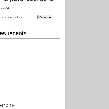
publiés.
les récents
erche