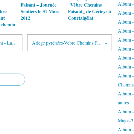
Album -
Faisant – Journée
_Vèbre Chemins
bre
Sentiers le 31 Mars
Faisant_ de Gérieys à
Album - 
ant_
2012
Courtalgélat
Album - 
 chemin
Album - 
Album -
Association Vèbre Chemins Faisant - La grotte de la Turrière dans Caychax
Ariège pyrénées-Vèbre Chemins Faisant-Flore de nos montagnes
Album -
Album - 
Album - 
Album - 
Chemins
Album - 
autres
Album - 
Majos-3
Album - 