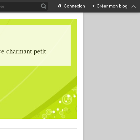
Connexion
+
Créer mon blog
ce charmant petit