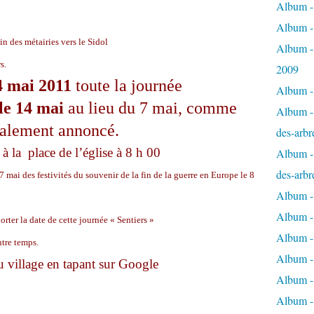
Album - 
Album -
n des métairies vers le Sidol
Album -
s.
2009
4 mai 2011
toute la journée
Album - 
le 14 mai
au lieu du 7 mai, comme
Album - 
ialement annoncé.
des-arbr
 la place de l’église à 8 h 00
Album - 
des-arbr
7 mai des festivités du souvenir de la fin de la guerre en Europe le 8
Album -
Album - 
rter la date de cette journée « Sentiers »
Album - 
tre temps.
Album -
 village en tapant sur Google
Album - 
Album -