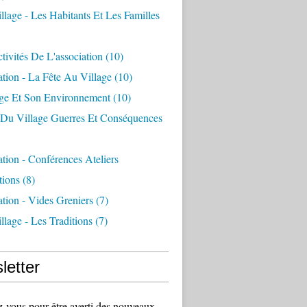
llage - Les Habitants Et Les Familles
tivités De L'association
(10)
ation - La Fête Au Village
(10)
age Et Son Environnement
(10)
e Du Village Guerres Et Conséquences
ation - Conférences Ateliers
tions
(8)
ation - Vides Greniers
(7)
llage - Les Traditions
(7)
letter
vous pour être averti des nouveaux