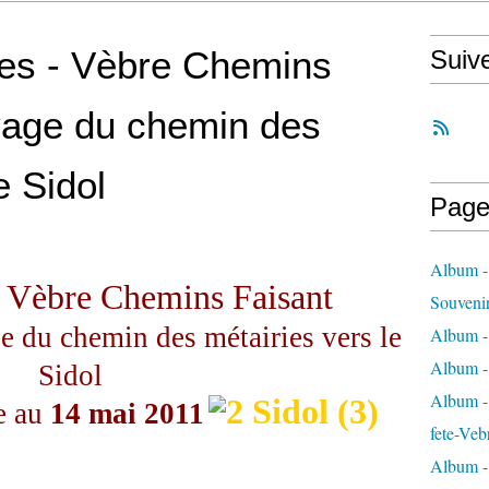
ées - Vèbre Chemins
Suiv
yage du chemin des
e Sidol
Page
Album -
n Vèbre Chemins Faisant
Souveni
e du chemin des métairies vers le
Album -
Album -
Sidol
Album - 
e au
14 mai 2011
fete-Veb
Album -