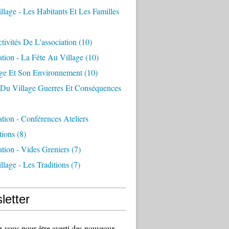
llage - Les Habitants Et Les Familles
tivités De L'association
(10)
ation - La Fête Au Village
(10)
age Et Son Environnement
(10)
e Du Village Guerres Et Conséquences
ation - Conférences Ateliers
tions
(8)
ation - Vides Greniers
(7)
llage - Les Traditions
(7)
letter
vous pour être averti des nouveaux