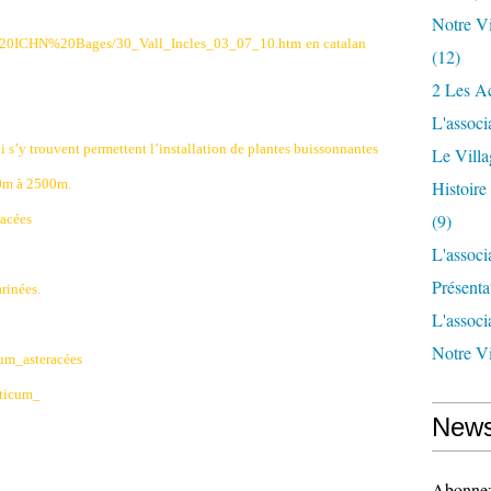
Notre Vi
es%20ICHN%20Bages/30_Vall_Incles_03_07_10.htm
en catalan
(12)
2 Les Ac
L'associ
qui s’y trouvent permettent l’installation de plantes buissonnantes
Le Vill
00m à 2500m.
Histoir
(9)
racées
L'associ
Présenta
rinées.
L'associ
Notre Vi
um_asteracées
aticum_
News
Abonnez-