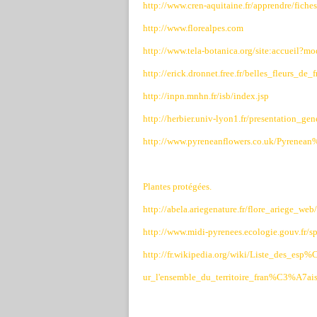
http://www.cren-aquitaine.fr/apprendre/fiche
http://www.florealpes.com
http://www.tela-botanica.org/site:accuei
http://erick.dronnet.free.fr/belles_fleurs_de
http://inpn.mnhn.fr/isb/index.jsp
http://herbier.univ-lyon1.fr/presentation_gen
http://www.pyreneanflowers.co.uk/Pyrenean
Plantes protégées.
http://abela.ariegenature.fr/flore_ariege_we
http://www.midi-pyrenees.ecologie.gouv.fr/s
http://fr.wikipedia.org/wiki/Liste_d
ur_l'ensemble_du_territoire_fran%C3%A7a