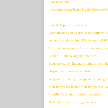
Flore d’Andorre :
http://ichn.iec.cat/Bages/Espai%20sortid
Flore de la pinède à crochets
Cette pinède est peu dense
et les clairières 
comme le rhododendron. Elle s’étage de 18
Arnica des montagnes : Arnica montana_aste
Callune : Calluna vulgaris_ericinées
Euphrasie naine : Euphrasia minima._scrofula
Gispet : Festuca eskia_graminées.
Gnaphale de norvége : Gnaphalium norvégic
Métamphyre des forêts : Melamphyrum sylv
Myrtille: Vaccinium myrtillus_ericinées .
Nard raide: nardus stricta_graminées.