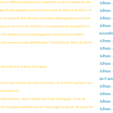
dans les différents milieux je la compléterai au fur et à mesure de mes
Album - 
Album - 
agne de photographies prises par mes soins, en absence de photo j’ai
Album -
nt de la grande flore Bonnier et quelques photographies provenant
Album - 
on et de la flore des Pyrénées. Ces reproductions de planches et
novembr
à être remplacées par les photographies prises par nous-mêmes.
Album - 
e des erreurs se soient glissées dans l’identification. Merci de me les
Album - 
Album -
Album -
 diversité et la richesse de la faune.
Album - 
du-Carr
ntes je vous renvoie aux sites sur la toile j’en ai relevés quelques uns
Album - 
pas limitative).
Album - 
’identification,
mais il fournit une étude écologique ; le site de
Album - 
tion des plantes présente sur une même page les photos
de toutes les
Album - 