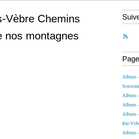
s-Vèbre Chemins
Suiv
de nos montagnes
Page
Album -
Souveni
Album -
Album -
Album - 
fete-Veb
Album -