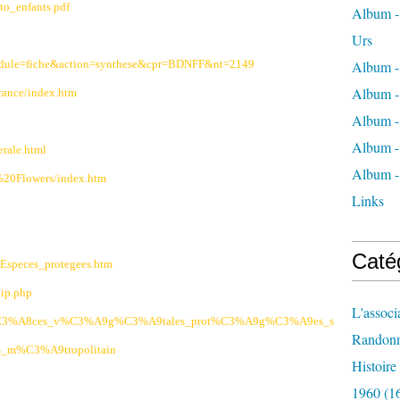
sto_enfants.pdf
Album - 
Urs
l?module=fiche&action=synthese&cpr=BDNFF&nt=2149
Album -
Album -
_france/index.htm
Album -
Album -
erale.html
Album -
%20Flowers/index.htm
Links
Caté
b/Especes_protegees.htm
pip.php
L'associ
es_esp%C3%A8ces_v%C3%A9g%C3%A9tales_prot%C3%A9g%C3%A9es_s
Randon
is_m%C3%A9tropolitain
Histoir
1960
(1