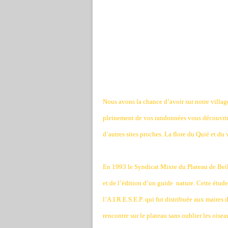
Nous avons la chance d’avoir sur notre villag
pleinement de vos randonnées vous découvrirez
d’autres sites proches. La flore du Quié et du 
En 1993 le Syndicat Mixte du Plateau de Beill
et de l’édition d’un guide
nature. Cette étud
l’A.I.R.E.S.E.P. qui fut distribuée aux maires d
rencontre sur le plateau sans oublier les oise