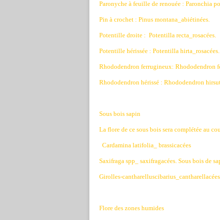
Paronyche à feuille de renouée : Paronchia p
Pin à crochet : Pinus montana_abiétinées.
Potentille droite :
Potentilla recta_rosacées.
Potentille hérissée : Potentilla hirta_rosacées.
Rhododendron ferrugineux: Rhododendron fe
Rhododendron hérissé : Rhododendron hirs
Sous bois sapin
La flore de ce sous bois sera complétée au cou
Cardamina latifolia_ brassicacées
Saxifraga spp_ saxifragacées. Sous bois de s
Girolles-cantharelluscibarius_cantharellacées
Flore des zones humides