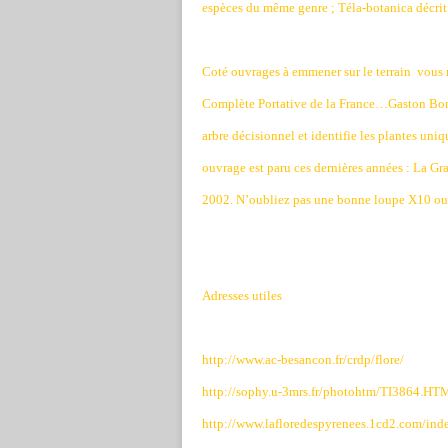
espèces du même genre ; Téla-botanica décrit 
Coté ouvrages à emmener sur le terrain
vous n
Complète Portative de la France…Gaston Bonnier
arbre décisionnel et identifie les plantes un
ouvrage est paru ces dernières années : La Gr
2002. N’oubliez pas une bonne loupe X10 ou
Adresses utiles
http://www.ac-besancon.fr/crdp/flore/
http://sophy.u-3mrs.fr/photohtm/TI3864.HT
http://www.lafloredespyrenees.1cd2.com/ind