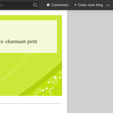
Connexion
+
Créer mon blog
ce charmant petit