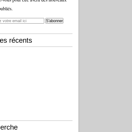
publiés.
les récents
erche