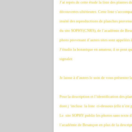
J’ai repris de cette étude la liste des plantes 
découvertes ultérieures. Cette liste s’accomp
inséré des reproductions de planches provena
du site SOPHY(CNRS), de l’académie de Besanç
photo provenant d’autres sites sont appelées 
J’étudie la botanique en amateur, il se peut qu
signaler.
Je laisse à d’autres le soin de vous présenter la
Pour la description et l’identification des pla
dont j ‘incluse
la liste
ci-dessous (elle n’est 
Le
site SOPHY publie les photos sans texte d
l’académie de Besançon en plus de la descrip