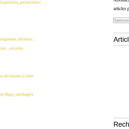
olygonifolia_paronichiées.
articles 
Artic
rugineum_ericinées.
utum
_ericinées.
rs des balades à venir
apin Biger_saxifragées
.
Rech