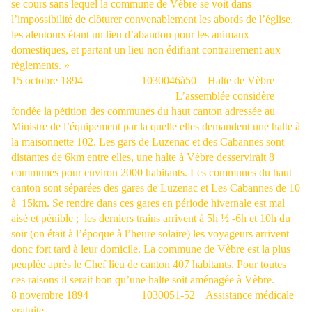
se cours sans lequel la commune de Vèbre se voit dans
l’impossibilité de clôturer convenablement les abords de l’église,
les alentours étant un lieu d’abandon pour les animaux
domestiques, et partant un lieu non édifiant contrairement aux
règlements. »
15 octobre 1894
1030046à50
Halte de Vèbre
L’assemblée considère
fondée la pétition des communes du haut canton adressée au
Ministre de l’équipement par la quelle elles demandent une halte à
la maisonnette 102. Les gars de Luzenac et des Cabannes sont
distantes de 6km entre elles, une halte à Vèbre desservirait 8
communes pour environ 2000 habitants. Les communes du haut
canton sont séparées des gares de Luzenac et Les Cabannes de 10
à
15km. Se rendre dans ces gares en période hivernale est mal
aisé et pénible ;
les derniers trains arrivent à 5h ½ -6h et 10h du
soir (on était à l’époque à l’heure solaire) les voyageurs arrivent
donc fort tard à leur domicile. La commune de Vèbre est la plus
peuplée après le Chef lieu de canton 407 habitants. Pour toutes
ces raisons il serait bon qu’une halte soit aménagée à Vèbre.
8 novembre 1894
1030051-52
Assistance médicale
gratuite