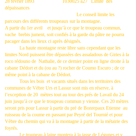
28 février 1893
1030025 à27
Limite
des
dépaissances
Le conseil limite les
parcours des différents troupeaux sur la montagne.
A partir du 1er avril
et jusqu’à ce que le troupeau commun,
vache
brebis jument, soit confiés à la garde du pâtre ne pourra
pacager dans les lieux ci après désignés.
La haute montagne reste libre sans cependant que les
limites Nord puissent être dépassées des assaladous de Giries à la
roco rédouno de
Nathalie, de ce dernier point en ligne droite à la
cabane Dédort et du (ou au ?) rocher de Coumo Escuro ; de ce
même point à la cabane de Dédort.
Tous les bois
et vacants situés dans les territoires des
communes de Vèbre Urs et Lassur sont mis en réserve, à
l’exception de 20
mètres tout au tour des prés de Lavail du 24
juin jusqu’à ce que le troupeau commun y vienne. Ces 20 mètres
seront pris pour Lassur à partir du pré de Bonrepaux Etienne
au
ruisseau de la coume en passant par Peyré del Tournié et pour
Vèbre du chemin qui va à la montagne à partir de la métairie des
foyrés.
Le troupeau à laine montera à la jasse de Légunes et y