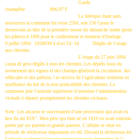
Garde
champêtre
806,97 F
La fabrique étant sans
ressources la commune lui verse 250f, soit 150 f pour le
desservant au titre de la première messe du dimanche matin (pour
les pâtres) et 100f pour le carillonneur et monteur d’horloge.
9 juillet 1894
1030039 à 41et 53- 54
Dégâts de l’orage
aux chemins
L’orage du 27 juin 1894
causa de gros dégâts à tous les chemins. Les dépôts issus du
ravinement des vignes et des champs gênèrent la circulation
des
véhicules et des piétons, l es service de l’agriculture restèrent en
souffrance du fait de la non praticabilité des chemins. La
commune prie l’autorité supérieure d’autoriser l’administration
vicinale à réparer promptement les chemins vicinaux.
Note
Les anciens se souvenaient d’une procession qui avait eu
lieu fin du XIX°. Mon père qui était né en 1910 en avait entendu
parler par ses parents et grands parents. L’affaire se situe en
période de sécheresse importante en été. Devant la sécheresse les
habitants voulurent faire une procession pour demander de la