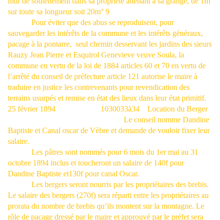
mur de soutènement dans sa propriété attenant à sa grange, de 1m
sur toute sa longueur soit 20m° 9
Pour éviter que des abus se reproduisent, pour
sauvegarder les intérêts de la commune et les intérêts généraux,
pacage à la pontarre,
seul chemin desservant les jardins des sieurs
Rauzy Jean Pierre et Esquirol Genevieve veuve Soula, la
commune en vertu de la loi de 1884 articles 60 et 70 en vertu de
l’arrêté du conseil de préfecture article 121 autorise le maire à
traduire en justice les contrevenants pour revendication des
terrains usurpés et remise en état des lieux dans leur état primitif.
25 février 1894
1030033à34
Location du Berger
Le conseil nomme Dandine
Baptiste et Canal oscar de Vèbre et demande de vouloir fixer leur
salaire.
Les pâtres sont nommés pour 6 mois du 1er mai au 31
octobre 1894 inclus et toucheront un salaire de 140f pour
Dandine Baptiste et130f pour canal Oscar.
Les bergers seront nourris par les propriétaires des brebis.
Le salaire des bergers (270f) sera réparti entre les propriétaires au
prorata du nombre de brebis qu’ils montent sur la montagne. Le
rôle de pacage dressé par le maire et approuvé par le préfet sera