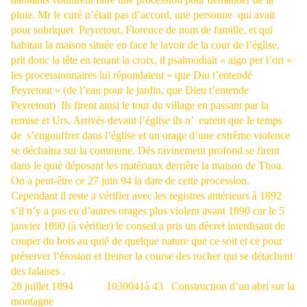
pluie. Mr le curé n’était pas d’accord, une personne
qui avait
pour sobriquet
Peyretout, Florence de nom de famille, et qui
habitait la maison située en face le lavoir de la cour de l’église,
prit donc la tête en tenant la croix, il psalmodiait « aïgo per l’ort »
les processionnaires lui répondaient « que Diu t’entendé
Peyretout » (de l’eau pour le jardin, que Dieu t’entende
Peyretout)
Ils firent ainsi le tour du village en passant par la
remise et Urs. Arrivés devant l’église ils n’
eurent que le temps
de
s’engouffrer dans l’église et un orage d’une extrême violence
se déchaina sur la commune. Dés ravinement profond se firent
dans le quié déposant les matériaux derrière la maison de Thoa.
On a peut-être ce 27 juin 94 la date de cette procession.
Cependant il reste a vérifier avec les registres antérieurs à 1892
s’il n’y a pas eu d’autres orages plus violent avant 1890 car le 5
janvier 1890 (à vérifier) le conseil a pris un décret interdisant de
couper du bois au quié de quelque nature que ce soit et ce pour
préserver l’érosion et freiner la course des rocher qui se détachent
des falaises .
28 juillet 1894
1030041à 43
Construction d’un abri sur la
montagne