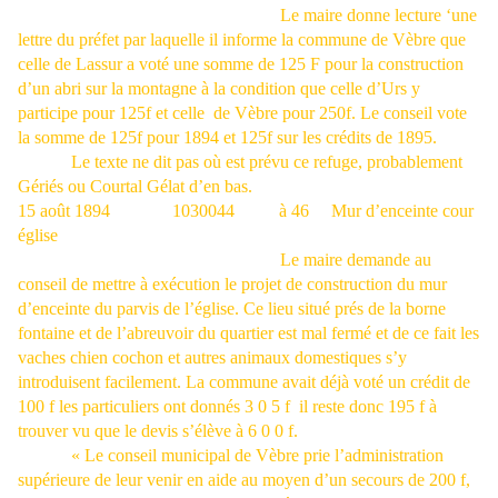
Le maire donne lecture ‘une
lettre du préfet par laquelle il informe la commune de Vèbre que
celle de Lassur a voté une somme de 125 F pour la construction
d’un abri sur la montagne à la condition que celle d’Urs y
participe pour 125f et celle
de Vèbre pour 250f. Le conseil vote
la somme de 125f pour 1894 et 125f sur les crédits de 1895.
Le texte ne dit pas où est prévu ce refuge, probablement
Gériés ou Courtal Gélat d’en bas.
15 août 1894
1030044
à 46
Mur d’enceinte cour
église
Le maire demande au
conseil de mettre à exécution le projet de construction du mur
d’enceinte du parvis de l’église. Ce lieu situé prés de la borne
fontaine et de l’abreuvoir du quartier est mal fermé et de ce fait les
vaches chien cochon et autres animaux domestiques s’y
introduisent facilement. La commune avait déjà voté un crédit de
100 f les particuliers ont donnés 3 0 5 f
il reste donc 195 f à
trouver vu que le devis s’élève à 6 0 0 f.
« Le conseil municipal de Vèbre prie l’administration
supérieure de leur venir en aide au moyen d’un secours de 200 f,