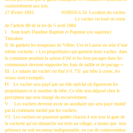
conformément aux lois.
27 février 1893
1030020 à 24
Location du vacher
Le vacher est loué en vertu
de l’article 88 de la loi du 5 avril 1884
I
Sont loués Dandine Baptiste et Papenne (ou sapenne)
Théodore
II
Ils gardent les troupeaux de Vèbre, Urs et Lassur au sein d’une
même vacherie. « Les propriétaires qui gardent leurs vaches
dans
la commune pendant la saison d’été et les font pacager dans les
communaux devront supporter les frais de saillie et de pacage ».
III
Le salaire du vacher est fixé à 0, 75f
par bête à corne, les
veaux sont exemptés.
IV
Le vacher sera payé par un rôle spécial où figureront les
propriétaires et le nombre de bête. Ce rôle sera déposé chez le
percepteur qui sera chargé du recouvrement.
V
Les vachers devront avoir un auxiliaire qui sera payé moitié
par la commune moitié par les vachers.
VI
Les vachers ne pourront quitter chacun à son tour la gare de
la vacherie qu’un dimanche sur trois au village, a moins que
leur
présence ne soit reconnue indispensable, en cas de contravention