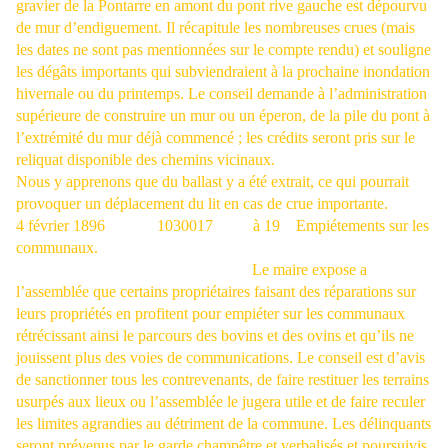
gravier de la Pontarre en amont du pont rive gauche est dépourvu
de mur d’endiguement. Il récapitule les nombreuses crues (mais
les dates ne sont pas mentionnées sur le compte rendu) et souligne
les dégâts importants qui subviendraient à la prochaine inondation
hivernale ou du printemps. Le conseil demande à l’administration
supérieure de construire un mur ou un éperon, de la pile du pont à
l’extrémité du mur déjà commencé ; les crédits seront pris sur le
reliquat disponible des chemins vicinaux.
Nous y apprenons que du ballast y a été extrait, ce qui pourrait
provoquer un déplacement du lit en cas de crue importante.
4 février 1896
1030017
à 19
Empiétements sur les
communaux.
Le maire expose a
l’assemblée que certains propriétaires faisant des réparations sur
leurs propriétés en profitent pour empiéter sur les communaux
rétrécissant ainsi le parcours des bovins et des ovins et qu’ils ne
jouissent plus des voies de communications. Le conseil est d’avis
de sanctionner tous les contrevenants, de faire restituer les terrains
usurpés aux lieux ou l’assemblée le jugera utile et de faire reculer
les limites agrandies au détriment de la commune. Les délinquants
seront prévenus par le garde champêtre et verbalisés et poursuivis