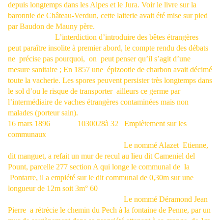
depuis longtemps dans les Alpes et le Jura. Voir le livre sur la
baronnie de Château-Verdun, cette laiterie avait été mise sur pied
par Baudon de Mauny père.
L’interdiction d’introduire des bêtes étrangères
peut paraître insolite à premier abord, le compte rendu des débats
ne
précise pas pourquoi,
on
peut penser qu’il s’agit d’une
mesure sanitaire ; En 1857 une
épizootie de charbon avait décimé
toute la vacherie. Les spores peuvent persister très longtemps dans
le sol d’ou le risque de transporter
ailleurs ce germe par
l’intermédiaire de vaches étrangères contaminées mais non
malades (porteur sain).
16 mars 1896
1030028à 32
Empiètement sur les
communaux
Le nommé Alazet
Etienne,
dit manguet, a refait un mur de recul au lieu dit Cameniel del
Pount, parcelle 277 section A qui longe le communal de
la
Pontarre, il a empiété sur le dit communal de 0,30m sur une
longueur de 12m soit 3m° 60
Le nommé Déramond Jean
Pierre
a rétrécie le chemin du Pech à la fontaine de Penne, par un