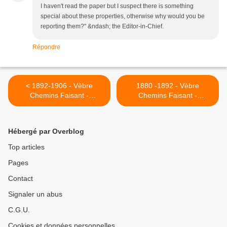
I haven't read the paper but I suspect there is something
special about these properties, otherwise why would you be
reporting them?" &ndash; the Editor-in-Chief.
Répondre
< 1892-1906 - Vèbre
1880 -1892 - Vèbre
Chemins Faisant -
Chemins Faisant -
Synthèse du Conseil
Synthèse des archives du
Municipal 2
Conseil Municipal 3 >
Hébergé par Overblog
Top articles
Pages
Contact
Signaler un abus
C.G.U.
Cookies et données personnelles