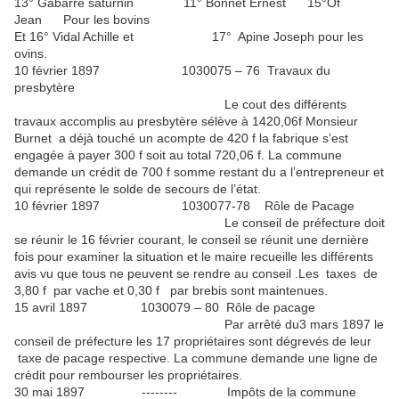
13° Gabarre saturnin 11° Bonnet Ernest 15°Of
Jean Pour les bovins
Et 16° Vidal Achille et 17° Apine Joseph pour les
ovins.
10 février 1897 1030075 – 76 Travaux du
presbytère
Le cout des différents
travaux accomplis au presbytère sélève à 1420,06f Monsieur
Burnet a déjà touché un acompte de 420 f la fabrique s’est
engagée à payer 300 f soit au total 720,06 f. La commune
demande un crédit de 700 f somme restant du a l’entrepreneur et
qui représente le solde de secours de l’état.
10 février 1897 1030077-78 Rôle de Pacage
Le conseil de préfecture doit
se réunir le 16 février courant, le conseil se réunit une dernière
fois pour examiner la situation et le maire recueille les différents
avis vu que tous ne peuvent se rendre au conseil .Les taxes de
3,80 f par vache et 0,30 f par brebis sont maintenues.
15 avril 1897 1030079 – 80 Rôle de pacage
Par arrêté du3 mars 1897 le
conseil de préfecture les 17 propriétaires sont dégrevés de leur
taxe de pacage respective. La commune demande une ligne de
crédit pour rembourser les propriétaires.
30 mai 1897 -------- Impôts de la commune