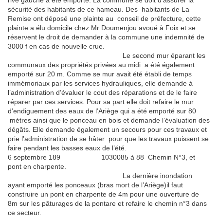
rive gauche a été emporté. La commune se doit d’assurer la
sécurité des habitants de ce hameau. Des habitants de La
Remise ont déposé une plainte au conseil de préfecture, cette
plainte a élu domicile chez Mr Doumenjou avoué à Foix et se
réservent le droit de demander à la commune une indemnité de
3000 f en cas de nouvelle crue.
Le second mur éparant les
communaux des propriétés privées au midi a été également
emporté sur 20 m. Comme se mur avait été établi de temps
immémoriaux par les services hydrauliques, elle demande à
l’administration d’évaluer le cout des réparations et de le faire
réparer par ces services. Pour sa part elle doit refaire le mur
d’endiguement des eaux de l’Ariège qui a été emporté sur 80
mètres ainsi que le ponceau en bois et demande l’évaluation des
dégâts. Elle demande également un secours pour ces travaux et
prie l’administration de se hâter pour que les travaux puissent se
faire pendant les basses eaux de l’été.
6 septembre 189 1030085 à 88 Chemin N°3, et
pont en charpente.
La dernière inondation
ayant emporté les ponceaux (bras mort de l’Ariège)il faut
construire un pont en charpente de 4m pour une ouverture de
8m sur les pâturages de la pontare et refaire le chemin n°3 dans
ce secteur.