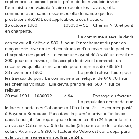
septembre. Le conseil prie le préfet de bien vouloir inviter
l’administration vicinale à faire exécuter les travaux, et la
commune étant sans ressources elle demande que les
prestations de1901 soit applicables à ces travaux.
15 octobre 1900 103090 – 91 Chemin N°3, et pont
en charpente.
La commune à reçu le devis
des travaux il s’élève à 580 f pour, l’enrochement du pont en
maçonnerie rive droite et construction d’un ravier sur le pont en
charpente rive gauche. La commune ayant déjà voté un crédit de
300f pour ces travaux, elle accepte le devis et demande un
secours vu qu’elle à une annuité pour emprunts de 785,69 f.
23 novembre 1900 Le préfet refuse l’aide pour
les travaux du pont. La commune a un reliquat de 646,70 f sur
les chemins vicinaux ; Elle devra prendre les 580 f sur ce
reliquat
30 mai 1901 1030092 à 94 Passage du facteur
La population demande que
le facteur parte des Cabannes à 10h et non 7h. Le courrier posté
à Bayonne Bordeaux, Paris dans la journée arrive à Toulouse
dans la nuit, il n’en repart que le lendemain 6h (24 h pour le tri) et
arrive aux Cabannes à 9 h du matin (3h pour venir de Toulouse),
celui d’Ax arrive à 9h30; le facteur de Vèbre est donc déjà parti
et le courrier restera en souffrance 24h.