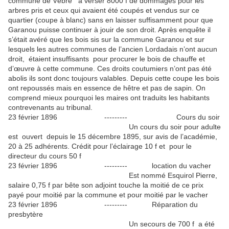
commune de Vèbre à verser 8000 f de dommages pour les
arbres pris et ceux qui avaient été coupés et vendus sur ce
quartier (coupe à blanc) sans en laisser suffisamment pour que
Garanou puisse continuer à jouir de son droit. Après enquête il
s’était avéré que les bois sis sur la commune Garanou et sur
lesquels les autres communes de l’ancien Lordadais n’ont aucun
droit, étaient insuffisants pour procurer le bois de chauffe et
d’œuvre à cette commune. Ces droits coutumiers n’ont pas été
abolis ils sont donc toujours valables. Depuis cette coupe les bois
ont repoussés mais en essence de hêtre et pas de sapin. On
comprend mieux pourquoi les maires ont traduits les habitants
contrevenants au tribunal.
23 février 1896 --------- Cours du soir
Un cours du soir pour adulte
est ouvert depuis le 15 décembre 1895, sur avis de l’académie,
20 à 25 adhérents. Crédit pour l’éclairage 10 f et pour le
directeur du cours 50 f
23 février 1896 --------- location du vacher
Est nommé Esquirol Pierre,
salaire 0,75 f par bête son adjoint touche la moitié de ce prix
payé pour moitié par la commune et pour moitié par le vacher
23 février 1896 --------- Réparation du
presbytère
Un secours de 700 f a été