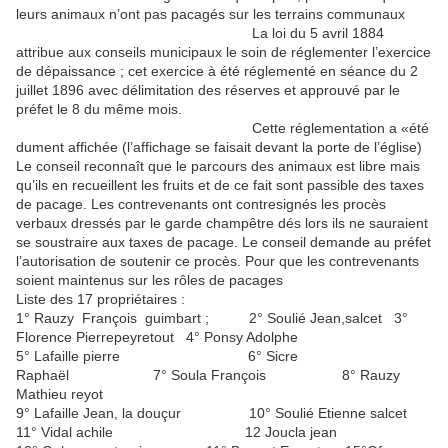
leurs animaux n’ont pas pacagés sur les terrains communaux
La loi du 5 avril 1884
attribue aux conseils municipaux le soin de réglementer l’exercice
de dépaissance ; cet exercice à été réglementé en séance du 2
juillet 1896 avec délimitation des réserves et approuvé par le
préfet le 8 du même mois.
Cette réglementation a «été
dument affichée (l’affichage se faisait devant la porte de l’église)
Le conseil reconnaît que le parcours des animaux est libre mais
qu’ils en recueillent les fruits et de ce fait sont passible des taxes
de pacage. Les contrevenants ont contresignés les procès
verbaux dressés par le garde champêtre dés lors ils ne sauraient
se soustraire aux taxes de pacage. Le conseil demande au préfet
l’autorisation de soutenir ce procès. Pour que les contrevenants
soient maintenus sur les rôles de pacages
Liste des 17 propriétaires :
1° Rauzy François guimbart ; 2° Soulié Jean,salcet 3°
Florence Pierrepeyretout 4° Ponsy Adolphe
5° Lafaille pierre 6° Sicre
Raphaël 7° Soula François 8° Rauzy
Mathieu reyot
9° Lafaille Jean, la douçur 10° Soulié Etienne salcet
11° Vidal achile 12 Joucla jean