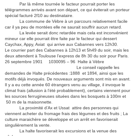
Par là même tournée le facteur pourrait porter les
télégrammes arrivés avant son départ, ce qui éviterait un porteur
spécial facturé 2f10 au destinataire.
La commune de Vèbre à un parcours relativement facile
car il ya peu de montées elle ne saurait souffrir aucun retard.
La levée serait donc retardée mais cela est inconvénient
mineur car elle pourrait être faite par le facteur qui dessert
Caychax, Appy, Axiat qui arrive aux Cabannes vers 12h30.
Le courrier part des Cabannes à 12h13 et 5h49 du soir, mais les
deux attendent à Toulouse l’express de 8h 30 du soir pour Paris.
26 septembre 1901 1030095 – 96 Halte à Vèbre
Le conseil rappelle les
demandes de Halte précédentes :1888 et 1894, ainsi que les
motifs déjà invoqués. De nouveaux arguments sont mis en avant.
Il y a eu cette année 60 étrangers venu au village, il invoque le
climat frais (allusion à l’été probablement), certains viennent pour
les sources ferrugineuses situées dans les bosquets à 100m et
50 m de la maisonnette.
La proximité d’Ax et Ussat attire des personnes qui
viennent acheter du fromage frais des légumes et des fruits ; La
culture maraichère se développe et un arrêt en favoriserait
singulièrement la vente.
La halte favoriserait les excursions et la venue des