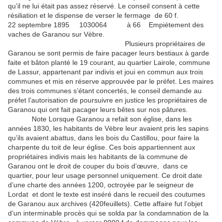
qu’il ne lui était pas assez réservé. Le conseil consent à cette
résiliation et le dispense de verser le fermage de 60 f.
22 septembre 1895 1030064 à 66 Empiétement des
vaches de Garanou sur Vèbre.
Plusieurs propriétaires de
Garanou se sont permis de faire pacager leurs bestiaux à garde
faite et bâton planté le 19 courant, au quartier Lairole, commune
de Lassur, appartenant par indivis et joui en commun aux trois
communes et mis en réserve approuvée par le préfet. Les maires
des trois communes s’étant concertés, le conseil demande au
préfet l’autorisation de poursuivre en justice les propriétaires de
Garanou qui ont fait pacager leurs bêtes sur nos pâtures.
Note Lorsque Garanou a refait son église, dans les
années 1830, les habitants de Vèbre leur avaient pris les sapins
qu’ils avaient abattus, dans les bois du Castillou, pour faire la
charpente du toit de leur église. Ces bois appartiennent aux
propriétaires indivis mais les habitants de la commune de
Garanou ont le droit de couper du bois d’œuvre, dans ce
quartier, pour leur usage personnel uniquement. Ce droit date
d’une charte des années 1200, octroyée par le seigneur de
Lordat et dont le texte est inséré dans le recueil des coutumes
de Garanou aux archives (420feuillets). Cette affaire fut l’objet
d’un interminable procès qui se solda par la condamnation de la