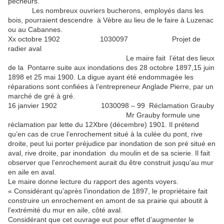
pêcheurs.
Les nombreux ouvriers bucherons, employés dans les
bois, pourraient descendre à Vèbre au lieu de le faire à Luzenac
ou au Cabannes.
Xx octobre 1902 1030097 Projet de
radier aval
Le maire fait l’état des lieux
de la Pontarre suite aux inondations des 28 octobre 1897,15 juin
1898 et 25 mai 1900. La digue ayant été endommagée les
réparations sont confiées à l’entrepreneur Anglade Pierre, par un
marché de gré à gré.
16 janvier 1902 1030098 – 99 Réclamation Grauby
Mr Grauby formule une
réclamation par lette du 12Xbre (décembre) 1901. Il prétend
qu’en cas de crue l’enrochement situé à la culée du pont, rive
droite, peut lui porter préjudice par inondation de son pré situé en
aval, rive droite, par inondation du moulin et de sa scierie. Il fait
observer que l’enrochement aurait du être construit jusqu’au mur
en aile en aval.
Le maire donne lecture du rapport des agents voyers.
« Considérant qu’après l’inondation de 1897, le propriétaire fait
construire un enrochement en amont de sa prairie qui aboutit à
l’extrémité du mur en aile, côté aval.
Considérant que cet ouvrage eut pour effet d’augmenter le