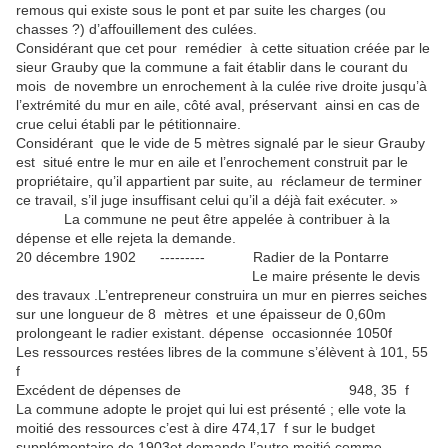
remous qui existe sous le pont et par suite les charges (ou
chasses ?) d’affouillement des culées.
Considérant que cet pour remédier à cette situation créée par le
sieur Grauby que la commune a fait établir dans le courant du
mois de novembre un enrochement à la culée rive droite jusqu’à
l’extrémité du mur en aile, côté aval, préservant ainsi en cas de
crue celui établi par le pétitionnaire.
Considérant que le vide de 5 mètres signalé par le sieur Grauby
est situé entre le mur en aile et l’enrochement construit par le
propriétaire, qu’il appartient par suite, au réclameur de terminer
ce travail, s’il juge insuffisant celui qu’il a déjà fait exécuter. »
La commune ne peut être appelée à contribuer à la
dépense et elle rejeta la demande.
20 décembre 1902 --------- Radier de la Pontarre
Le maire présente le devis
des travaux .L’entrepreneur construira un mur en pierres seiches
sur une longueur de 8 mètres et une épaisseur de 0,60m
prolongeant le radier existant. dépense occasionnée 1050f
Les ressources restées libres de la commune s’élèvent à 101, 55
f
Excédent de dépenses de 948, 35 f
La commune adopte le projet qui lui est présenté ; elle vote la
moitié des ressources c’est à dire 474,17 f sur le budget
supplémentaire de 1903et demande l’autre moitié comme