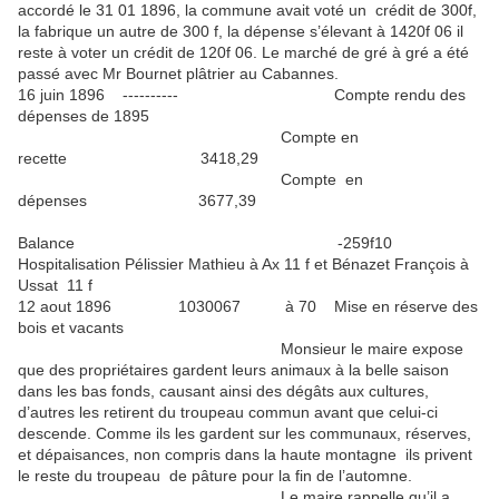
accordé le 31 01 1896, la commune avait voté un crédit de 300f,
la fabrique un autre de 300 f, la dépense s’élevant à 1420f 06 il
reste à voter un crédit de 120f 06. Le marché de gré à gré a été
passé avec Mr Bournet plâtrier au Cabannes.
16 juin 1896 ---------- Compte rendu des
dépenses de 1895
Compte en
recette 3418,29
Compte en
dépenses 3677,39
Balance -259f10
Hospitalisation Pélissier Mathieu à Ax 11 f et Bénazet François à
Ussat 11 f
12 aout 1896 1030067 à 70 Mise en réserve des
bois et vacants
Monsieur le maire expose
que des propriétaires gardent leurs animaux à la belle saison
dans les bas fonds, causant ainsi des dégâts aux cultures,
d’autres les retirent du troupeau commun avant que celui-ci
descende. Comme ils les gardent sur les communaux, réserves,
et dépaisances, non compris dans la haute montagne ils privent
le reste du troupeau de pâture pour la fin de l’automne.
Le maire rappelle qu’il a