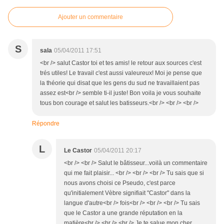
Ajouter un commentaire
S
sala
05/04/2011 17:51
<br /> salut Castor toi et tes amis! le retour aux sources c'est
trés utiles! Le travail c'est aussi valeureux! Moi je pense que
la théorie qui disat que les gens du sud ne travaillaient pas
assez est<br /> semble ti-il juste! Bon voila je vous souhaite
tous bon courage et salut les batisseurs.<br /> <br /> <br />
Répondre
L
Le Castor
05/04/2011 20:17
<br /> <br /> Salut le bâtisseur...voilà un commentaire
qui me fait plaisir... <br /> <br /> <br /> Tu sais que si
nous avons choisi ce Pseudo, c'est parce
qu'initialement Vèbre signifiait "Castor" dans la
langue d'autre<br /> fois<br /> <br /> <br /> Tu sais
que le Castor a une grande réputation en la
matière<br /> <br /> <br /> Je te salue mon cher