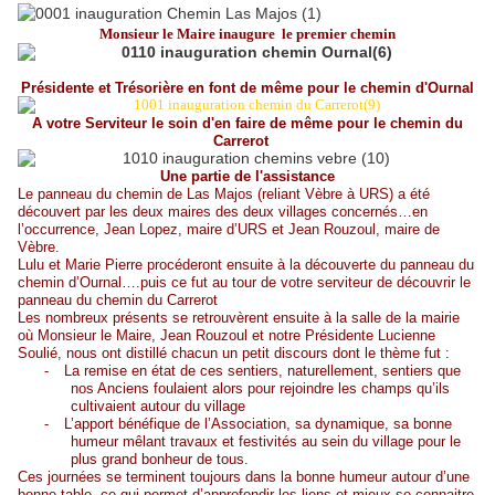
Monsieur le Maire inaugure le premier chemin
Présidente et Trésorière en font de même pour le chemin d'Ournal
A votre Serviteur le soin d'en faire de même pour le chemin du
Carrerot
Une partie de l'assistance
Le panneau du chemin de Las Majos (reliant Vèbre à URS) a été
découvert par les deux maires des deux villages concernés…en
l’occurrence, Jean Lopez, maire d’URS et Jean Rouzoul, maire de
Vèbre.
Lulu et Marie Pierre
procéderont
ensuite à la découverte du panneau du
chemin d’Ournal….puis ce fut au tour de votre serviteur de découvrir le
panneau du chemin du Carrerot
Les nombreux présents se retrouvèrent ensuite à la salle de la mairie
où Monsieur le Maire, Jean Rouzoul et notre Présidente Lucienne
Soulié, nous ont distillé chacun un petit discours dont le thème fut :
-
La remise en état de ces sentiers, naturellement, sentiers que
nos Anciens foulaient alors pour rejoindre les champs qu’ils
cultivaient autour du village
-
L’apport bénéfique de l’Association, sa dynamique, sa bonne
humeur mêlant travaux et festivités au sein du village pour le
plus grand bonheur de tous.
Ces journées se terminent toujours dans la bonne humeur autour d’une
bonne table, ce qui permet d’approfondir les liens et mieux se connaitre