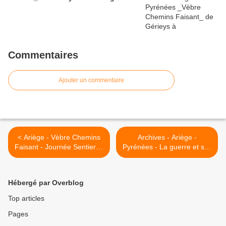
Commentaires
Ajouter un commentaire
< Ariège - Vèbre Chemins
Archives - Ariège -
Faisant - Journée Sentier le
Pyrénées - La guerre et ses
29 janvier 2011...Si Dame
conséquences - Photos de
nature se montre clémente
guerre >
Hébergé par Overblog
Top articles
Pages