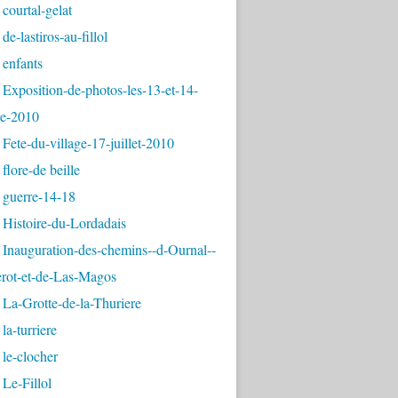
courtal-gelat
de-lastiros-au-fillol
 enfants
Exposition-de-photos-les-13-et-14-
e-2010
Fete-du-village-17-juillet-2010
flore-de beille
 guerre-14-18
 Histoire-du-Lordadais
Inauguration-des-chemins--d-Ournal--
erot-et-de-Las-Magos
La-Grotte-de-la-Thuriere
la-turriere
le-clocher
Le-Fillol