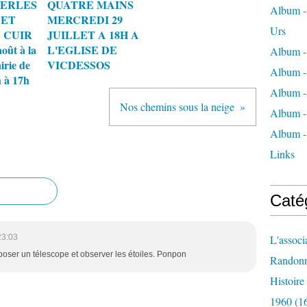
PERLES
QUATRE MAINS
Album - 
 ET
MERCREDI 29
Urs
 CUIR
JUILLET A 18H A
oût à la
L'EGLISE DE
Album -
irie de
VICDESSOS
Album -
 à 17h
Album -
Nos chemins sous la neige
Album -
Album -
Links
Caté
23:03
L'associ
 poser un télescope et observer les étoiles. Ponpon
Randon
Histoir
1960
(1