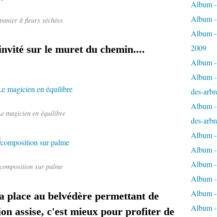
Album - 
Album -
panier à fleurs séchées
Album -
2009
invité sur le muret du chemin....
Album - 
Album - 
des-arbr
Album - 
e magicien en équilibre
des-arbr
Album -
Album - 
Album - 
composition sur palme
Album -
Album - 
sa place au belvédère permettant de
Album -
ion assise, c'est mieux pour profiter de