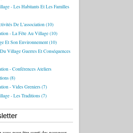
llage - Les Habitants Et Les Familles
tivités De L'association
(10)
ation - La Fête Au Village
(10)
age Et Son Environnement
(10)
e Du Village Guerres Et Conséquences
ation - Conférences Ateliers
tions
(8)
ation - Vides Greniers
(7)
llage - Les Traditions
(7)
letter
vous pour être averti des nouveaux