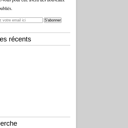
publiés.
les récents
erche