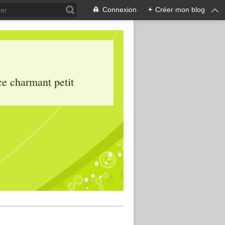
Connexion
+
Créer mon blog
ce charmant petit