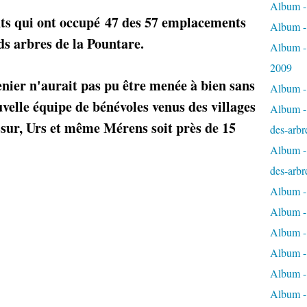
Album - 
nts qui ont occupé 47 des 57 emplacements
Album -
s arbres de la Pountare.
Album -
2009
enier n'aurait pas pu être menée à bien sans
Album - 
velle équipe de bénévoles venus des villages
Album - 
ssur, Urs et même Mérens soit près de 15
des-arbr
Album - 
des-arbr
Album -
Album - 
Album - 
Album -
Album - 
Album -