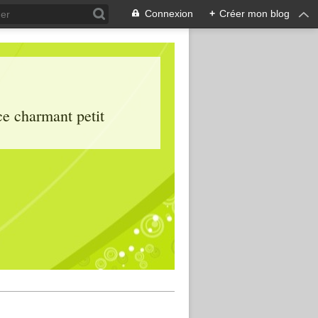
Connexion
+
Créer mon blog
ce charmant petit