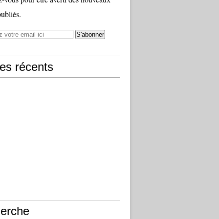
publiés.
les récents
erche