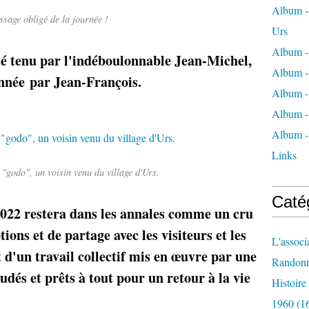
Album - 
ssage obligé de la journée !
Urs
Album -
été tenu par l'indéboulonnable Jean-Michel,
Album -
année
par Jean-François.
Album -
Album -
Album -
Links
 "godo", un voisin venu du village d'Urs.
Caté
2022 restera dans les annales comme un cru
ons et de partage avec les visiteurs et les
L'associ
t d'un travail collectif mis en œuvre par une
Randon
dés et prêts à tout pour un retour à la vie
Histoir
1960
(1