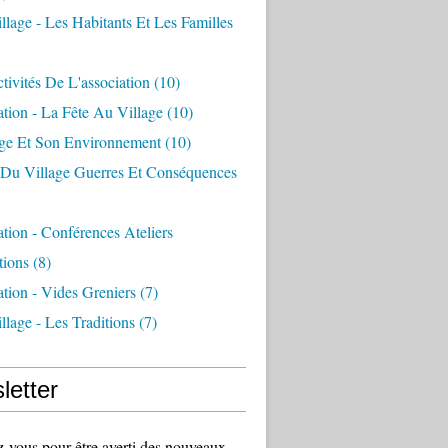
llage - Les Habitants Et Les Familles
tivités De L'association
(10)
ation - La Fête Au Village
(10)
age Et Son Environnement
(10)
e Du Village Guerres Et Conséquences
ation - Conférences Ateliers
tions
(8)
ation - Vides Greniers
(7)
llage - Les Traditions
(7)
letter
vous pour être averti des nouveaux