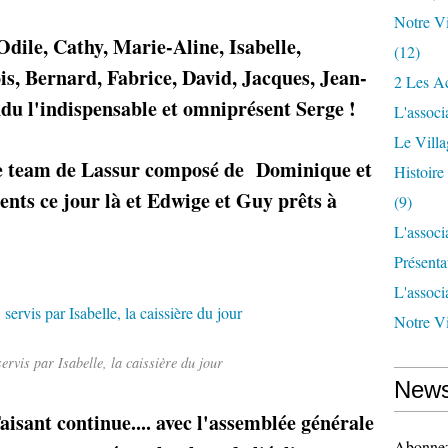
Notre Vi
Odile, Cathy, Marie-Aline, Isabelle,
(12)
s, Bernard, Fabrice, David, Jacques, Jean-
2 Les Ac
ndu l'indispensable et omniprésent Serge !
L'associ
Le Vill
le team de Lassur composé de Dominique et
Histoir
ents ce jour là et Edwige et Guy prêts à
(9)
L'associ
Présenta
L'associ
Notre Vi
ervis par Isabelle, la caissière du jour
News
sant continue.... avec l'assemblée générale
Abonnez-