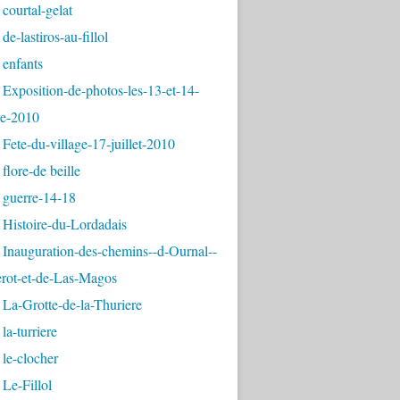
courtal-gelat
de-lastiros-au-fillol
 enfants
Exposition-de-photos-les-13-et-14-
e-2010
Fete-du-village-17-juillet-2010
flore-de beille
 guerre-14-18
 Histoire-du-Lordadais
Inauguration-des-chemins--d-Ournal--
erot-et-de-Las-Magos
La-Grotte-de-la-Thuriere
la-turriere
le-clocher
Le-Fillol