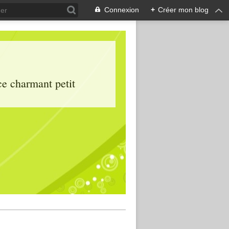
Connexion
+
Créer mon blog
ce charmant petit