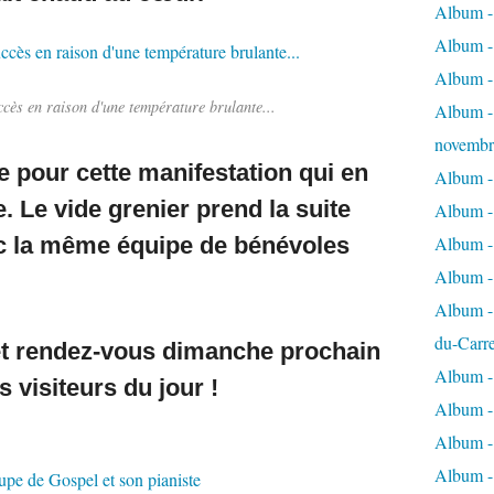
Album - 
Album - 
Album -
ccès en raison d'une température brulante...
Album - 
novembr
e pour cette manifestation qui en
Album - 
e. Le vide grenier prend la suite
Album - 
c la même équipe de bénévoles
Album -
Album -
Album - 
du-Carr
et rendez-vous dimanche prochain
Album - 
s visiteurs du jour !
Album - 
Album - 
Album - 