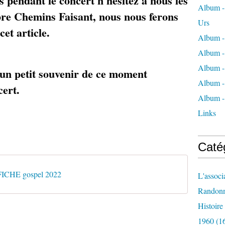
os pendant le concert n'hésitez à nous les
Album - 
bre Chemins Faisant, nous nous ferons
Urs
cet article.
Album -
Album -
Album -
 un petit souvenir de ce moment
Album -
cert.
Album -
Links
Caté
CHE gospel 2022
L'associ
Randon
Histoir
1960
(1