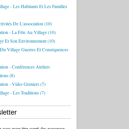
llage - Les Habitants Et Les Familles
tivités De L'association
(10)
ation - La Fête Au Village
(10)
age Et Son Environnement
(10)
e Du Village Guerres Et Conséquences
ation - Conférences Ateliers
tions
(8)
ation - Vides Greniers
(7)
llage - Les Traditions
(7)
letter
vous pour être averti des nouveaux