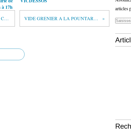
irie de
VICDESSOS
 à 17h
articles 
deuxième balade sur le chemin de Caychax 29 mai 2022
VIDE GRENIER A LA POUNTARE LE RETOUR ......
Artic
Rech