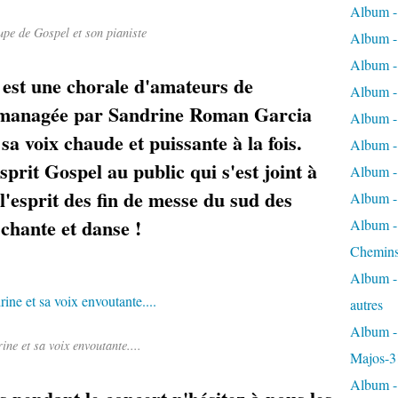
Album -
upe de Gospel et son pianiste
Album - 
Album - 
st une chorale d'amateurs de
Album - 
s managée par Sandrine Roman Garcia
Album -
sa voix chaude et puissante à la fois.
Album -
prit Gospel au public qui s'est joint à
Album - 
l'esprit des fin de messe du sud des
Album - 
e chante et danse !
Album - 
Chemins
Album - 
autres
Album - 
ine et sa voix envoutante....
Majos-3
Album - 