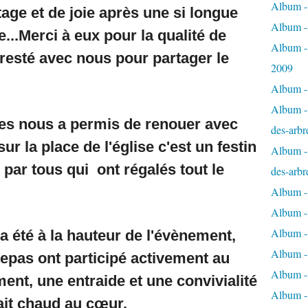
Album - 
ge et de joie après une si longue
Album -
...Merci à eux pour la qualité de
Album -
e resté avec nous pour partager le
2009
Album - 
Album - 
les nous a permis de renouer avec
des-arbr
ur la place de l'église c'est un festin
Album - 
 par tous qui ont régalés tout le
des-arbr
Album -
Album - 
Album - 
a été à la hauteur de l'évènement,
Album -
repas ont participé activement au
Album - 
nt, une entraide et une convivialité
Album -
ait chaud au cœur.