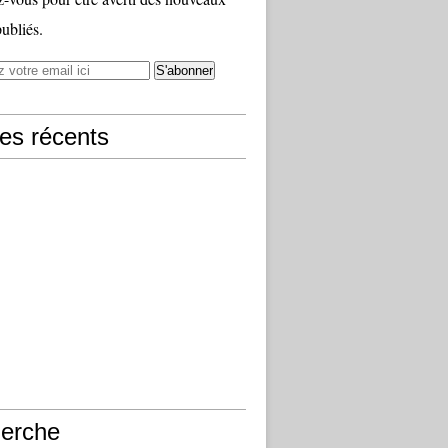
publiés.
les récents
erche