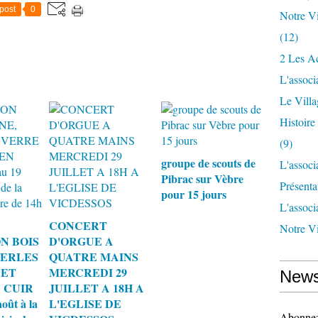
post
0
Notre Vi
(12)
2 Les Ac
L'associ
Le Vill
Histoir
(9)
groupe de scouts de
L'associ
Pibrac sur Vèbre
Présenta
pour 15 jours
L'associ
CONCERT
Notre Vi
N BOIS
D'ORGUE A
PERLES
QUATRE MAINS
 ET
MERCREDI 29
News
 CUIR
JUILLET A 18H A
oût à la
L'EGLISE DE
Abonnez-