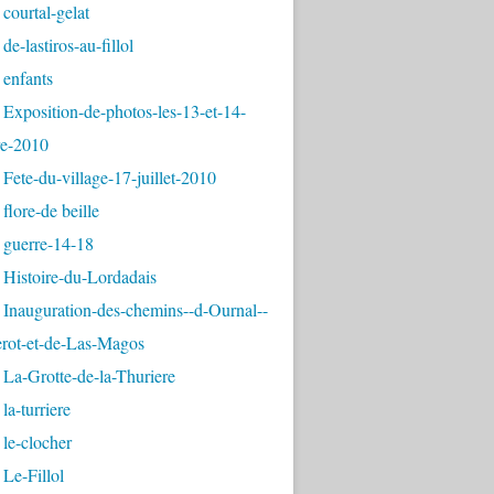
courtal-gelat
de-lastiros-au-fillol
 enfants
Exposition-de-photos-les-13-et-14-
e-2010
Fete-du-village-17-juillet-2010
flore-de beille
 guerre-14-18
 Histoire-du-Lordadais
Inauguration-des-chemins--d-Ournal--
erot-et-de-Las-Magos
La-Grotte-de-la-Thuriere
la-turriere
le-clocher
Le-Fillol