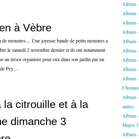
Album -
Album - 
Album - 
en à Vèbre
Album - 
n de monstres.... Une joyeuse bande de petits monstres a
Album -
èbre le samedi 2 novembre dernier et ils ont notamment
Album -
se au trésor organisée pour eux dans son jardin par un
Album - 
de Pey....
Album - 
Album - 
Chemins
Album - 
la citrouille et à la
autres
Album - 
ne dimanche 3
Majos-3
Album - 
re