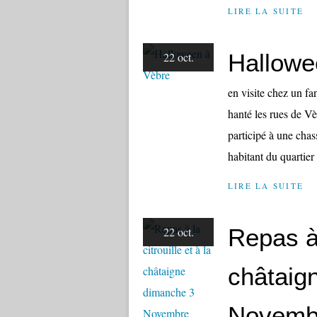
LIRE LA SUITE
Hallowe
22 oct.
en visite chez un fa
hanté les rues de V
participé à une chas
habitant du quartier 
LIRE LA SUITE
Repas à 
22 oct.
châtaig
Novemb