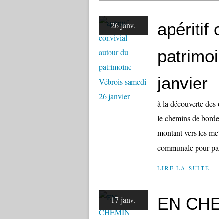
apéritif
26 janv.
patrimo
janvier
à la découverte des 
le chemins de borde
montant vers les mét
communale pour par
LIRE LA SUITE
EN CH
17 janv.