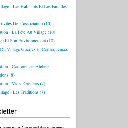
llage - Les Habitants Et Les Familles
tivités De L'association
(10)
ation - La Fête Au Village
(10)
age Et Son Environnement
(10)
e Du Village Guerres Et Conséquences
ation - Conférences Ateliers
tions
(8)
ation - Vides Greniers
(7)
llage - Les Traditions
(7)
letter
vous pour être averti des nouveaux