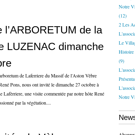
Notre Vi
(12)
2 Les Ac
de l’ARBORETUM de la
L'associ
Le Vill
 de LUZENAC dimanche
Histoir
bre
(9)
L'associ
’arboretum de Laferriere du Massif de l'Aston Vèbre
Présenta
René Pons, nous ont invité le dimanche 27 octobre à
L'associ
de Lafèrriere, une visite commentée par notre hôte René
Notre Vi
ionné par la végétation....
News
Abonnez-