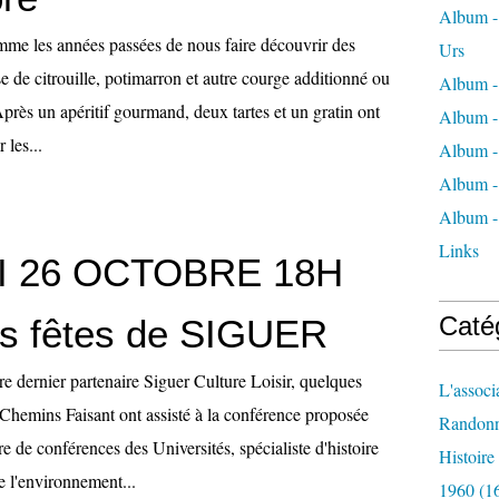
Album - 
omme les années passées de nous faire découvrir des
Urs
se de citrouille, potimarron et autre courge additionné ou
Album -
près un apéritif gourmand, deux tartes et un gratin ont
Album -
 les...
Album -
Album -
Album -
Links
 26 OCTOBRE 18H
Caté
es fêtes de SIGUER
tre dernier partenaire Siguer Culture Loisir, quelques
L'associ
Chemins Faisant ont assisté à la conférence proposée
Randon
re de conférences des Universités, spécialiste d'histoire
Histoir
de l'environnement...
1960
(1