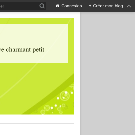
Connexion
+
Créer mon blog
ce charmant petit