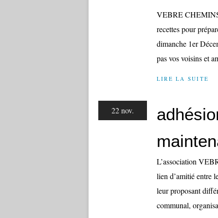
VEBRE CHEMINS FAI
recettes pour prépar
dimanche 1er Décemb
pas vos voisins et am
LIRE LA SUITE
adhésio
22 nov.
mainten
L’association VEB
lien d’amitié entre 
leur proposant différ
communal, organisat