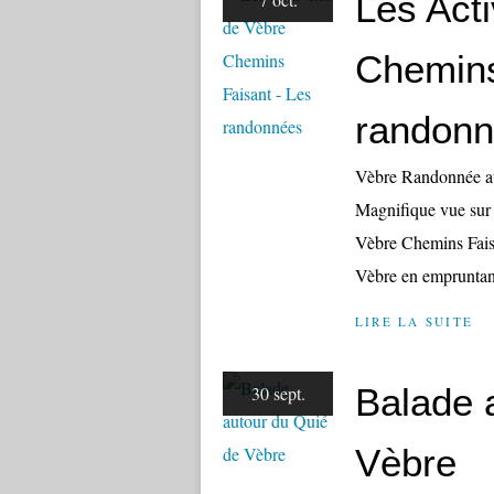
Les Acti
Chemins
randon
Vèbre Randonnée au
Magnifique vue sur 
Vèbre Chemins Faisa
Vèbre en empruntan
LIRE LA SUITE
Balade 
30 sept.
Vèbre