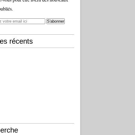
publiés.
les récents
erche