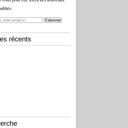
publiés.
les récents
erche