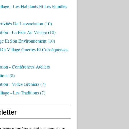
llage - Les Habitants Et Les Familles
tivités De L'association
(10)
ation - La Fête Au Village
(10)
age Et Son Environnement
(10)
e Du Village Guerres Et Conséquences
ation - Conférences Ateliers
tions
(8)
ation - Vides Greniers
(7)
llage - Les Traditions
(7)
letter
vous pour être averti des nouveaux