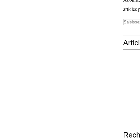
articles 
Artic
Rech