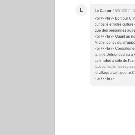
L
Le Castor
18/01/2011 1
<br /> <br /> Bonjour Chri
curiosité et votre culture
que des personnes autres 
<br /> <br /> Quant au no
Michel poncy qui m'appor
<br /> <br /> Cordialement
famille Delnondedieu à V
café situé à côté de l'usi
faut consulter les regist
le village avant guerre.
<br /> <br />