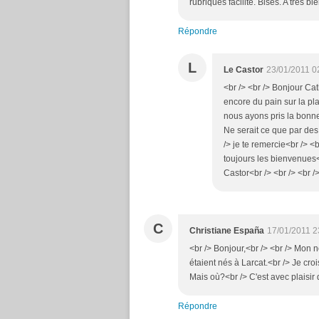
rubriques facilité. Bises. A très bi
Répondre
L
Le Castor
23/01/2011 0
<br /> <br /> Bonjour Cat
encore du pain sur la pla
nous ayons pris la bonne
Ne serait ce que par des
/> je te remercie<br /> <
toujours les bienvenues<b
Castor<br /> <br /> <br />
C
Christiane España
17/01/2011 2
<br /> Bonjour,<br /> <br /> Mon 
étaient nés à Larcat.<br /> Je cr
Mais où?<br /> C'est avec plaisir q
Répondre