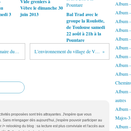
–
Vide greniers à
Album -
au
Vèbre le dimanche 30
Album - 
medi 3
juin 2013
Bal Trad avec le
groupe la Roulotte,
Album - 
de Toulouse samedi
Album - 
22 août à 21h à la
Album -
Pountare
Album -
Vèbre Chemins Faisant - Le Sommaire du blog
L'environnement du village de Vèbre
Album - 
Album - 
Album - 
Chemins
Album - 
autres
Album - 
ctivités proposées sont très attrayantes. J'espère que vous
Majos-3
 Sans m'engager dès aujourd'hui, j'espère pouvoir participer au
Album - 
 /> relooking du blog : sa lecture est plus conviviale et l'accès aux