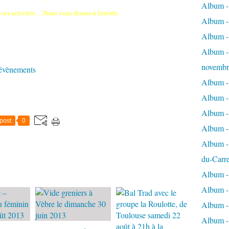
Album - 
ces activités….Nous vous disons à bientôt.
Album - 
Album -
Album - 
novembr
 évènements
Album - 
Album - 
Album -
post
0
Album -
Album - 
du-Carr
Album - 
Album - 
Album - 
Album - 