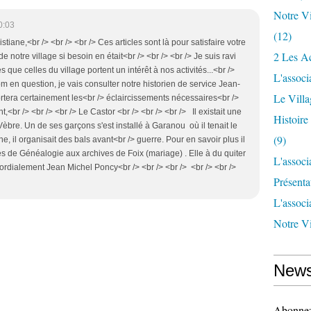
Notre Vi
0:03
(12)
stiane,<br /> <br /> <br /> Ces articles sont là pour satisfaire votre
2 Les Ac
 de notre village si besoin en était<br /> <br /> <br /> Je suis ravi
que celles du village portent un intérêt à nos activités...<br />
L'associ
m en question, je vais consulter notre historien de service Jean-
Le Vill
tera certainement les<br /> éclaircissements nécessaires<br />
,<br /> <br /> <br /> Le Castor <br /> <br /> <br /> Il existait une
Histoir
èbre. Un de ses garçons s'est installé à Garanou où il tenait le
(9)
ne, il organisait des bals avant<br /> guerre. Pour en savoir plus il
res de Généalogie aux archives de Foix (mariage) . Elle à du quiter
L'associ
Cordialement Jean Michel Poncy<br /> <br /> <br /> <br /> <br />
Présenta
L'associ
Notre Vi
News
Abonnez-