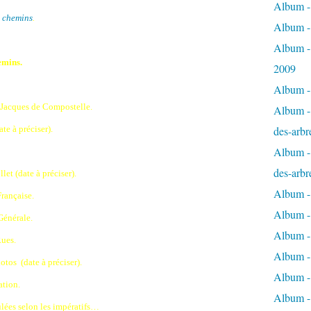
Album - 
s chemins
.
Album -
Album -
emins.
2009
Album - 
 Jacques de Compostelle.
Album - 
te à préciser).
des-arbr
Album - 
des-arbr
let (date à préciser).
Album -
Française.
Album - 
énérale.
Album - 
ues.
Album -
tos (date à préciser).
Album - 
ation.
Album -
ulées selon les impératifs…