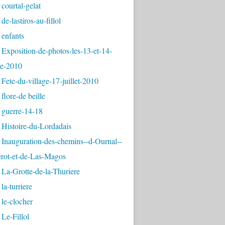
courtal-gelat
de-lastiros-au-fillol
 enfants
Exposition-de-photos-les-13-et-14-
e-2010
Fete-du-village-17-juillet-2010
flore-de beille
 guerre-14-18
 Histoire-du-Lordadais
Inauguration-des-chemins--d-Ournal--
erot-et-de-Las-Magos
La-Grotte-de-la-Thuriere
la-turriere
le-clocher
Le-Fillol