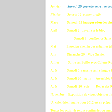
Janvier
Samedi 29
journée entretien de
Février
S
amedi 12
atelier greffe.
Mars
Samedi
19 inauguration des ch
Avril
Samedi 2
travail sur le blog.
Samedi 9
conférence Saint
Mai
Entretien
chemin des métairies (da
Juin
Dimanche 26
Vide Grenier.
Juillet
Sortie sur Beille avec Colette Rol
Août
Samedi 6
causerie sur la langue 
Août
Samedi 20
matin
Assemblée G
Août
Samedi
20
soir
Repas des R
Novembre
Exposition de vieux objets et pho
Un calendrier lunaire pour 2012 est en prépar
Toutes les activités seront confirmées ou ann