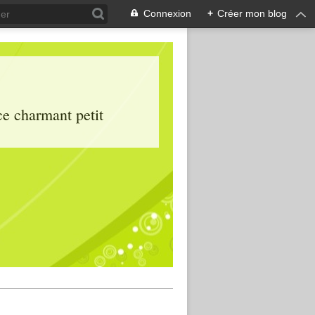
Connexion
+
Créer mon blog
ce charmant petit