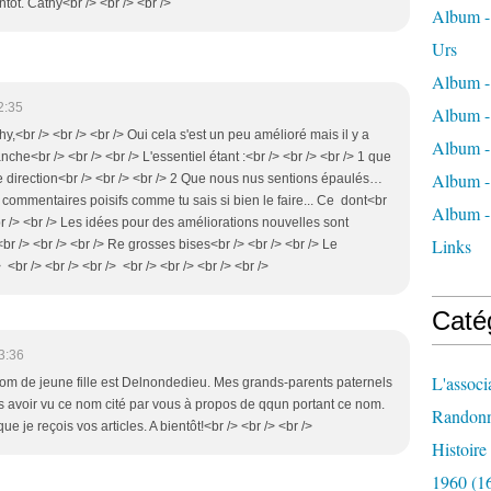
entôt. Cathy<br /> <br /> <br />
Album - 
Urs
Album -
2:35
Album -
hy,<br /> <br /> <br /> Oui cela s'est un peu amélioré mais il y a
Album -
nche<br /> <br /> <br /> L'essentiel étant :<br /> <br /> <br /> 1 que
Album -
 direction<br /> <br /> <br /> 2 Que nous nus sentions épaulés…
 commentaires poisifs comme tu sais si bien le faire... Ce dont<br
Album -
br /> <br /> Les idées pour des améliorations nouvelles sont
Links
r /> <br /> <br /> Re grosses bises<br /> <br /> <br /> Le
 <br /> <br /> <br /> <br /> <br /> <br /> <br />
Caté
3:36
L'associ
nom de jeune fille est Delnondedieu. Mes grands-parents paternels
ois avoir vu ce nom cité par vous à propos de qqun portant ce nom.
Randon
ue je reçois vos articles. A bientôt!<br /> <br /> <br />
Histoir
1960
(1