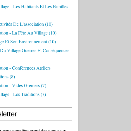
llage - Les Habitants Et Les Familles
tivités De L'association
(10)
ation - La Fête Au Village
(10)
age Et Son Environnement
(10)
e Du Village Guerres Et Conséquences
ation - Conférences Ateliers
tions
(8)
ation - Vides Greniers
(7)
llage - Les Traditions
(7)
letter
vous pour être averti des nouveaux