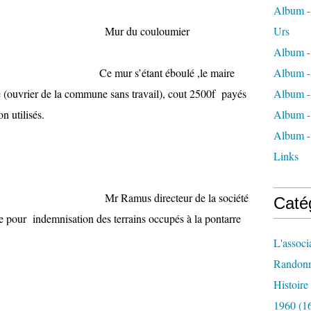
Album - 
0468 Mur du couloumier
Urs
Album -
t éboulé ,le maire
Album -
ie (ouvrier de la commune sans travail), cout 2500f payés
Album -
n utilisés.
Album -
Album -
Links
 Mr Ramus directeur de la société
Caté
e pour indemnisation des terrains occupés à la pontarre
L'associ
Randon
Histoir
1960
(1