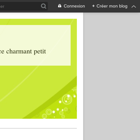
Connexion
+
Créer mon blog
ce charmant petit