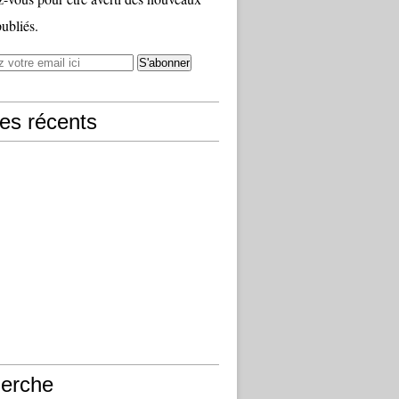
publiés.
les récents
erche