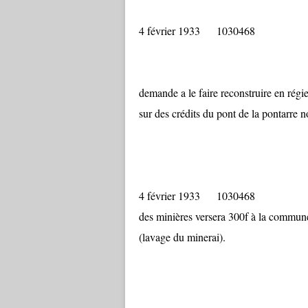
4 février 1933 103
Ce mur s’étan
demande a le faire reconstruire en rég
sur des crédits du pont de la pontarre no
4 février 1933 1030468
des minières versera 300f à la commun
(lavage du minerai).