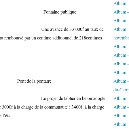
Album - 
464 Fontaine publique
Album - 
Album -
e 33 000f au taux de
Album - 
era remboursé par un centime additionnel de 218centimes
novembr
Album - 
Album - 
Album -
Album -
 Pont de la pontarre
Album - 
du-Carr
ablier en béton adopté
Album - 
r 3000f à la charge de la communauté ; 3400f à la charge
Album - 
 l’état.
Album - 
Album - 