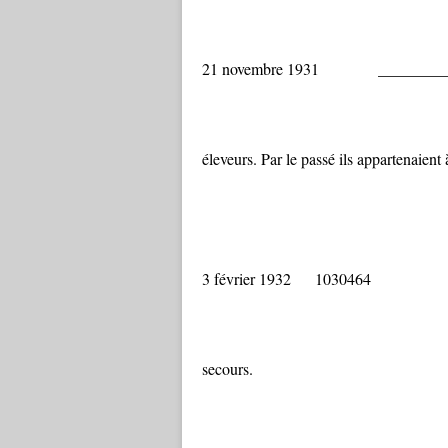
21 novembre 1931 ___
Les Taureaux
éleveurs. Par le passé ils appartenaien
3 février 1932 103046
Me Of est admi
secours.