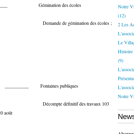
____ Gémination des écoles
Notre Vi
(12)
mination des écoles ;
2 Les Ac
L'associ
Le Vill
Histoir
(9)
L'associ
Présenta
____ Fontaines publiques
L'associ
Notre Vi
nitif des travaux 103
20 août
News
Abonnez-