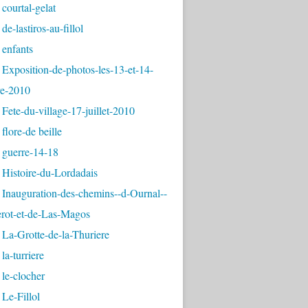
courtal-gelat
de-lastiros-au-fillol
 enfants
Exposition-de-photos-les-13-et-14-
e-2010
Fete-du-village-17-juillet-2010
flore-de beille
 guerre-14-18
 Histoire-du-Lordadais
Inauguration-des-chemins--d-Ournal--
erot-et-de-Las-Magos
La-Grotte-de-la-Thuriere
la-turriere
le-clocher
Le-Fillol