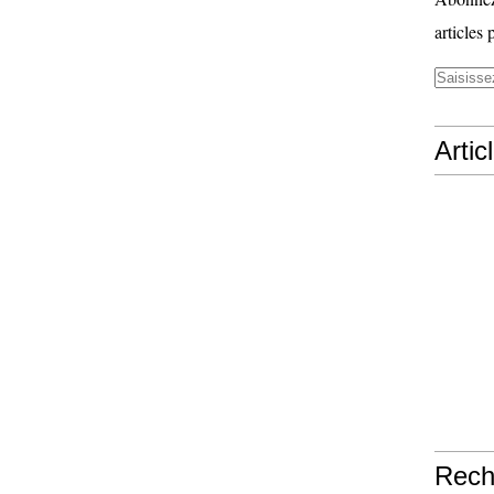
articles 
Artic
Rech