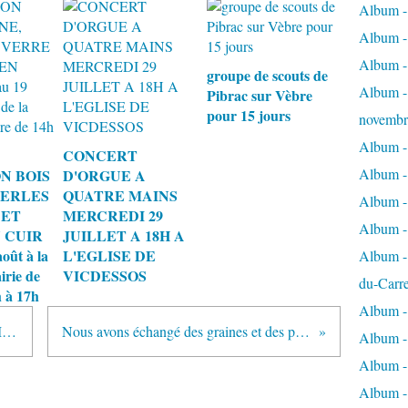
Album - 
Album - 
Album -
groupe de scouts de
Album - 
Pibrac sur Vèbre
pour 15 jours
novembr
Album - 
CONCERT
Album - 
N BOIS
D'ORGUE A
PERLES
QUATRE MAINS
Album -
 ET
MERCREDI 29
Album -
 CUIR
JUILLET A 18H A
oût à la
L'EGLISE DE
Album - 
irie de
VICDESSOS
du-Carr
 à 17h
Album - 
Nous avons appris à préparer le Millas...
Nous avons échangé des graines et des plants...
Album - 
Album - 
Album - 