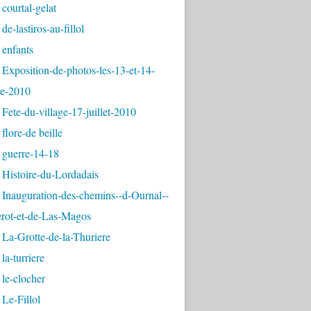
courtal-gelat
de-lastiros-au-fillol
 enfants
Exposition-de-photos-les-13-et-14-
e-2010
Fete-du-village-17-juillet-2010
flore-de beille
 guerre-14-18
 Histoire-du-Lordadais
Inauguration-des-chemins--d-Ournal--
erot-et-de-Las-Magos
La-Grotte-de-la-Thuriere
la-turriere
le-clocher
Le-Fillol