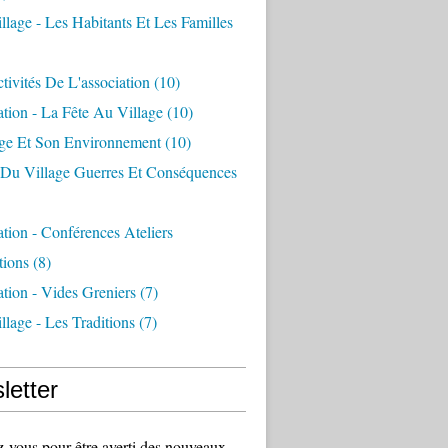
llage - Les Habitants Et Les Familles
tivités De L'association
(10)
ation - La Fête Au Village
(10)
age Et Son Environnement
(10)
e Du Village Guerres Et Conséquences
ation - Conférences Ateliers
tions
(8)
ation - Vides Greniers
(7)
llage - Les Traditions
(7)
letter
vous pour être averti des nouveaux