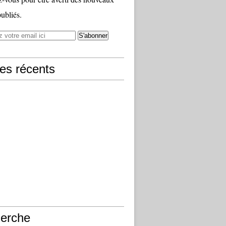
publiés.
les récents
erche