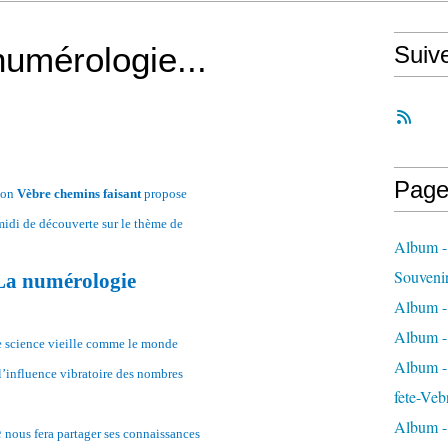
umérologie...
Suiv
Page
ion
Vèbre chemins faisant
propose
midi de découverte sur le thème de
Album -
Souveni
La numérologie
Album -
Album -
e science vieille comme le monde
Album - 
l’influence vibratoire des nombres
fete-Veb
Album -
e
nous fera partager ses connaissances