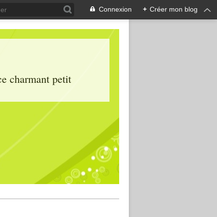
Connexion
+
Créer mon blog
ce charmant petit