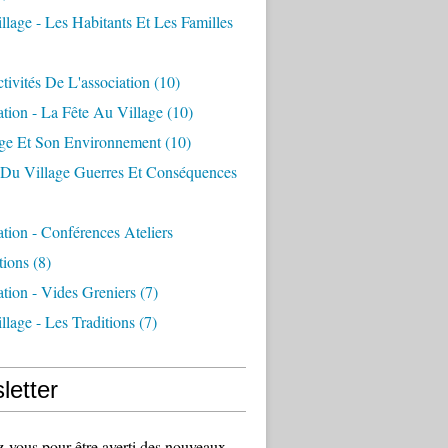
llage - Les Habitants Et Les Familles
tivités De L'association
(10)
ation - La Fête Au Village
(10)
age Et Son Environnement
(10)
e Du Village Guerres Et Conséquences
ation - Conférences Ateliers
tions
(8)
ation - Vides Greniers
(7)
llage - Les Traditions
(7)
letter
vous pour être averti des nouveaux