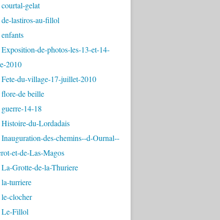
courtal-gelat
de-lastiros-au-fillol
 enfants
Exposition-de-photos-les-13-et-14-
e-2010
Fete-du-village-17-juillet-2010
flore-de beille
 guerre-14-18
 Histoire-du-Lordadais
Inauguration-des-chemins--d-Ournal--
erot-et-de-Las-Magos
La-Grotte-de-la-Thuriere
la-turriere
le-clocher
Le-Fillol