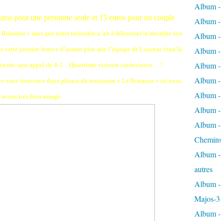
Album -
uros pour une personne seule et 15 euros pour un couple
Album - 
u Bonanza » sans que notre trésorière n’ait à débourser le moindre sou
Album - 
 cette journée festive d’autant plus que l’équipe de Luzenac était là
Album - 
Album -
victoire sans appel de 4-1…Quatrième victoire consécutive… !
Album -
es vous trouverez deux photos du restaurant « Le Bonanza » où nous
Album - 
avons très bien mangé.
Album - 
Album - 
Chemins
Album - 
autres
Album - 
Majos-3
Album - 