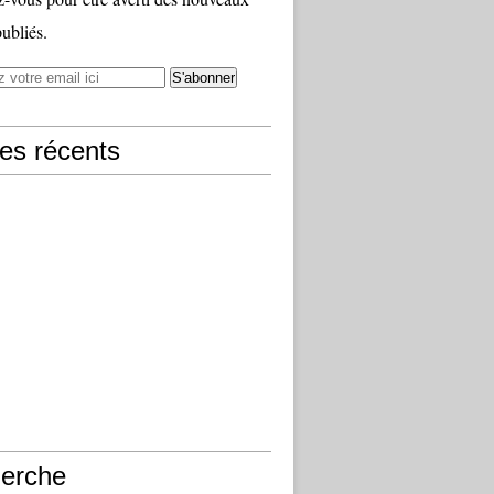
publiés.
les récents
erche