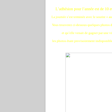
L’adhésion pour l’année est de 10 e
La journée s’est terminée avec le sourire « a
Vous trouverez ci-dessous quelques photos de
et qu’elle venait de gagner par une 
les photos étant provisoirement indisponibl