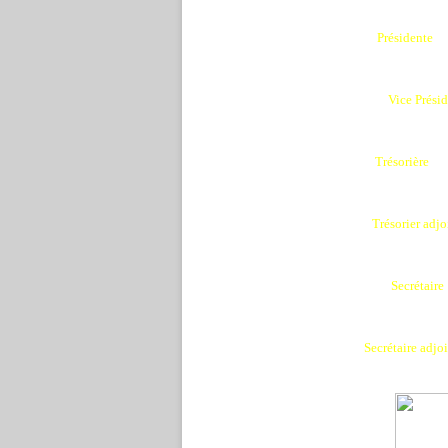
Présidente
Vice Prési
Trésorière
Trésorier adj
Secrétaire
Secrétaire adjoi