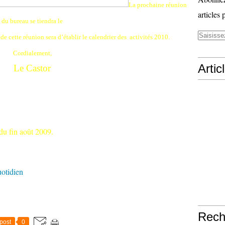
La prochaine réunion
articles 
du bureau se tiendra le
 de cette réunion sera d’établir le calendrier des
activités 2010.
Cordialement,
Artic
Le Castor
du fin août 2009.
uotidien
Rech
post
0