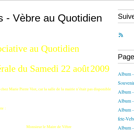
 - Vèbre au Quotidien
Suiv
ociative au Quotidien
Page
rale du Samedi 22 août
2009
Album -
Souveni
hez Marie Pierre Viot, car la salle de la mairie n’était pas disponible
Album -
Album -
:
nte
Album - 
fete-Veb
Monsieur le Maire de Vèbre
Album -