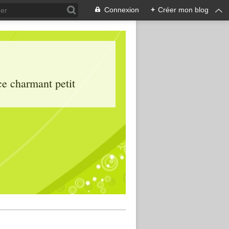
Connexion
+
Créer mon blog
ce charmant petit