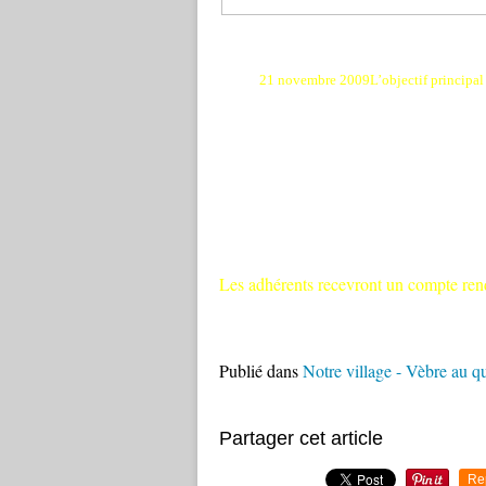
21 novembre 2009
L’objectif principal
Les adhérents recevront un compte ren
Publié dans
Notre village - Vèbre au q
Partager cet article
Re