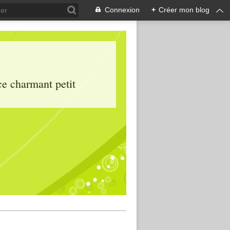
Connexion
+
Créer mon blog
ce charmant petit