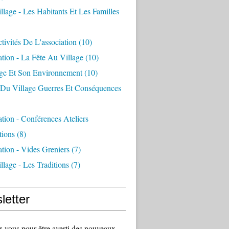
llage - Les Habitants Et Les Familles
tivités De L'association
(10)
ation - La Fête Au Village
(10)
age Et Son Environnement
(10)
e Du Village Guerres Et Conséquences
ation - Conférences Ateliers
tions
(8)
ation - Vides Greniers
(7)
llage - Les Traditions
(7)
letter
vous pour être averti des nouveaux