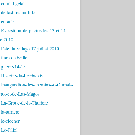
courtal-gelat
de-lastiros-au-fillol
 enfants
Exposition-de-photos-les-13-et-14-
e-2010
Fete-du-village-17-juillet-2010
flore-de beille
 guerre-14-18
 Histoire-du-Lordadais
Inauguration-des-chemins--d-Ournal--
erot-et-de-Las-Magos
La-Grotte-de-la-Thuriere
la-turriere
le-clocher
Le-Fillol