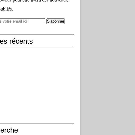
publiés.
les récents
erche