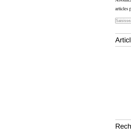
articles 
Artic
Rech