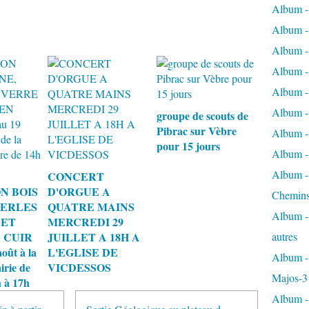
Album -
Album - 
Album - 
Album - 
Album -
Album -
groupe de scouts de
Pibrac sur Vèbre
Album - 
pour 15 jours
Album - 
Album - 
CONCERT
N BOIS
D'ORGUE A
Chemins
PERLES
QUATRE MAINS
Album - 
 ET
MERCREDI 29
 CUIR
JUILLET A 18H A
autres
oût à la
L'EGLISE DE
Album - 
irie de
VICDESSOS
Majos-3
 à 17h
Album - 