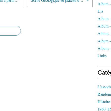
fête de la musique le samedi 20 juin à partir de 18 h
Sortie Géologique au plateau de Beille
Album - 
Urs
Album -
Album -
Album -
Album -
Album -
Links
Caté
L'associ
Randon
Histoir
1960
(1