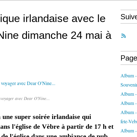
que irlandaise avec le
Suiv
Nine dimanche 24 mai à
Page
Album -
Souveni
Album -
 voyager avec Dear O'Nine...
Album -
Album - 
à une super soirée irlandaise qui
fete-Veb
ns l'église de Vèbre à partir de 17 h et
Album -
e de l'église dans une ambiance de pub