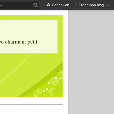
Connexion
+
Créer mon blog
ce charmant petit