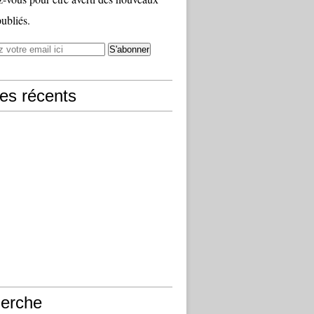
publiés.
les récents
erche