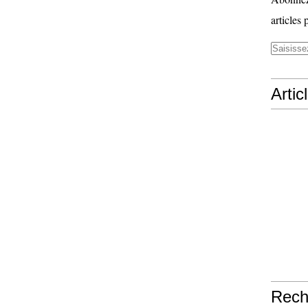
articles 
Artic
Rech