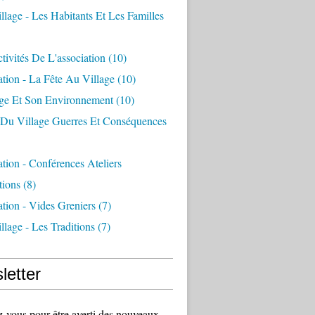
llage - Les Habitants Et Les Familles
tivités De L'association
(10)
ation - La Fête Au Village
(10)
age Et Son Environnement
(10)
e Du Village Guerres Et Conséquences
ation - Conférences Ateliers
tions
(8)
ation - Vides Greniers
(7)
llage - Les Traditions
(7)
letter
vous pour être averti des nouveaux