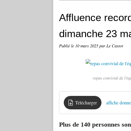
Affluence recor
dimanche 23 m
Publié le
10 mars 2025
par Le Castor
repas convivial de l'éq
Télécharger
affiche donne
Plus
de
140
personnes
son