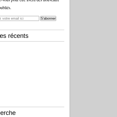
publiés.
les récents
erche