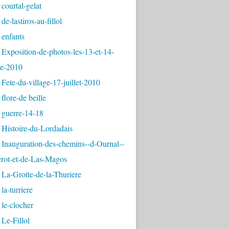
courtal-gelat
de-lastiros-au-fillol
 enfants
Exposition-de-photos-les-13-et-14-
e-2010
Fete-du-village-17-juillet-2010
flore-de beille
 guerre-14-18
 Histoire-du-Lordadais
Inauguration-des-chemins--d-Ournal--
erot-et-de-Las-Magos
La-Grotte-de-la-Thuriere
la-turriere
le-clocher
Le-Fillol