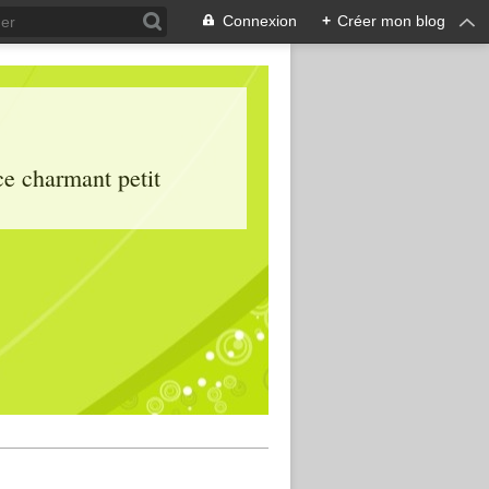
Connexion
+
Créer mon blog
ce charmant petit