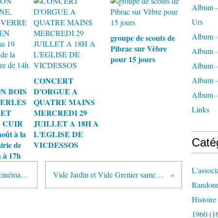
Album - 
Urs
Album -
groupe de scouts de
Pibrac sur Vèbre
Album -
pour 15 jours
Album -
CONCERT
Album -
N BOIS
D'ORGUE A
Album -
PERLES
QUATRE MAINS
Links
 ET
MERCREDI 29
 CUIR
JUILLET A 18H A
oût à la
L'EGLISE DE
Caté
irie de
VICDESSOS
 à 17h
L'associ
Vèbre Chemins Faisant a fait son cinéma samedi 22 février
Vide Jardin et Vide Grenier samedi 26 avril à Urs
Randon
Histoir
1960
(1