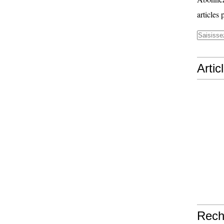
articles 
Artic
Rech