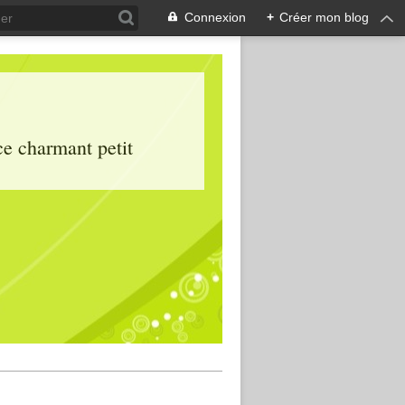
Connexion
+
Créer mon blog
ce charmant petit