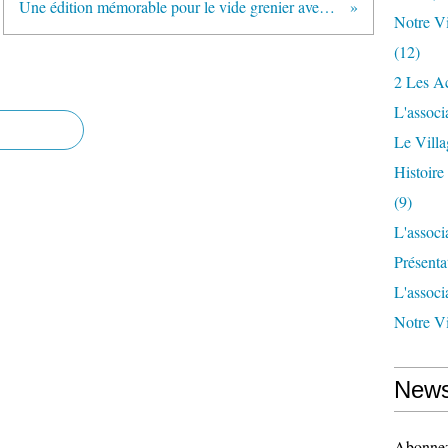
Une édition mémorable pour le vide grenier avec un nombre d'exposant record !
Notre Vi
(12)
2 Les Ac
L'associ
Le Vill
Histoir
(9)
L'associ
Présenta
L'associ
Notre Vi
News
Abonnez-