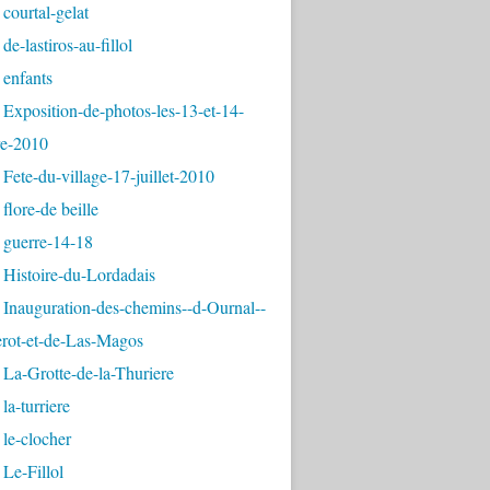
courtal-gelat
de-lastiros-au-fillol
 enfants
Exposition-de-photos-les-13-et-14-
e-2010
Fete-du-village-17-juillet-2010
flore-de beille
 guerre-14-18
 Histoire-du-Lordadais
Inauguration-des-chemins--d-Ournal--
erot-et-de-Las-Magos
La-Grotte-de-la-Thuriere
la-turriere
le-clocher
Le-Fillol