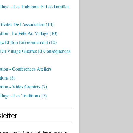
llage - Les Habitants Et Les Familles
tivités De L'association
(10)
ation - La Fête Au Village
(10)
age Et Son Environnement
(10)
e Du Village Guerres Et Conséquences
ation - Conférences Ateliers
tions
(8)
ation - Vides Greniers
(7)
llage - Les Traditions
(7)
letter
vous pour être averti des nouveaux