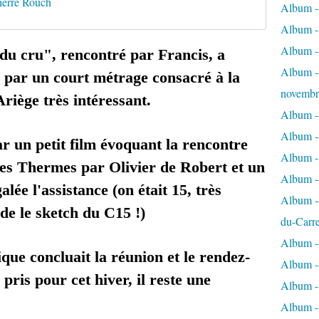
Pierre Rouch
Album - 
Album - 
Album -
"du cru", rencontré par Francis, a
Album - 
i par un court métrage consacré à la
novembr
Ariège très intéressant.
Album - 
Album - 
r un petit film évoquant la rencontre
Album -
les Thermes par Olivier de Robert et un
Album -
lée l'assistance (on était 15, très
Album - 
e le sketch du C15 !)
du-Carr
Album - 
que concluait la réunion et le rendez-
Album - 
pris pour cet hiver, il reste une
Album - 
Album - 