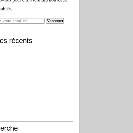
publiés.
les récents
erche