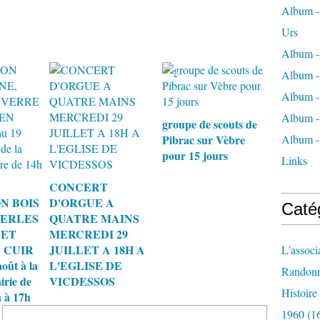
Album - 
Urs
Album -
Album -
Album -
Album -
groupe de scouts de
Pibrac sur Vèbre
Album -
pour 15 jours
Links
CONCERT
N BOIS
D'ORGUE A
Caté
PERLES
QUATRE MAINS
 ET
MERCREDI 29
 CUIR
JUILLET A 18H A
L'associ
oût à la
L'EGLISE DE
Randon
irie de
VICDESSOS
Histoir
 à 17h
1960
(1