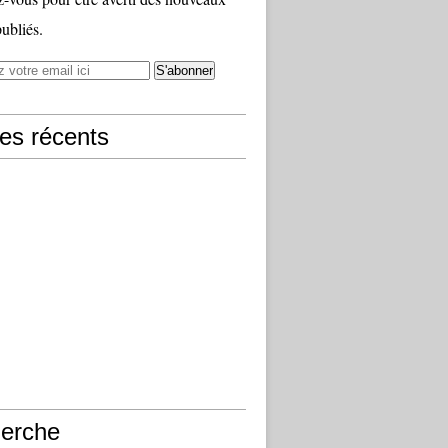
publiés.
les récents
erche