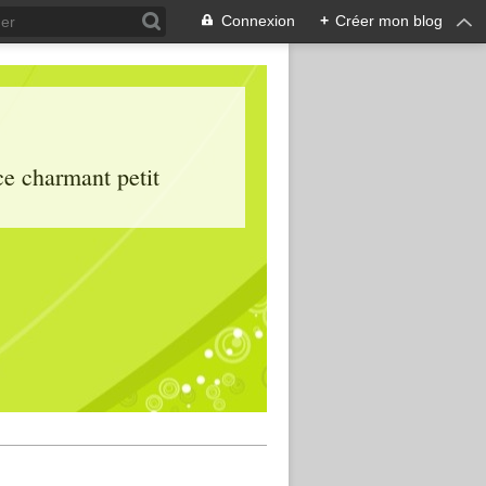
Connexion
+
Créer mon blog
ce charmant petit