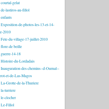
courtal-gelat
de-lastiros-au-fillol
 enfants
Exposition-de-photos-les-13-et-14-
e-2010
Fete-du-village-17-juillet-2010
flore-de beille
 guerre-14-18
 Histoire-du-Lordadais
Inauguration-des-chemins--d-Ournal--
erot-et-de-Las-Magos
La-Grotte-de-la-Thuriere
la-turriere
le-clocher
Le-Fillol