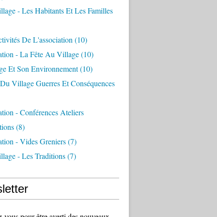
llage - Les Habitants Et Les Familles
tivités De L'association
(10)
ation - La Fête Au Village
(10)
age Et Son Environnement
(10)
e Du Village Guerres Et Conséquences
ation - Conférences Ateliers
tions
(8)
ation - Vides Greniers
(7)
llage - Les Traditions
(7)
letter
vous pour être averti des nouveaux