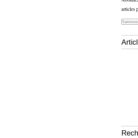
articles 
Artic
Rech