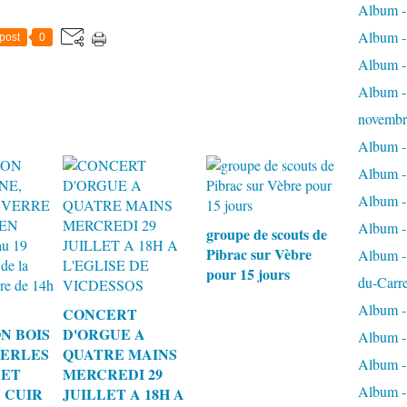
Album - 
Album - 
post
0
Album -
Album - 
novembr
Album - 
Album - 
Album -
Album -
groupe de scouts de
Pibrac sur Vèbre
Album - 
pour 15 jours
du-Carr
Album - 
CONCERT
N BOIS
D'ORGUE A
Album - 
PERLES
QUATRE MAINS
Album - 
 ET
MERCREDI 29
Album - 
 CUIR
JUILLET A 18H A