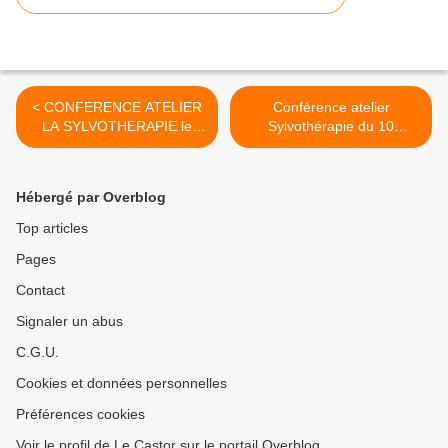
< CONFERENCE ATELIER
Conférence atelier
LA SYLVOTHERAPIE le
Sylvothérapie du 10
samedi 10 septembre de 17
septembre 2022 >
h à 19 h
Hébergé par Overblog
Top articles
Pages
Contact
Signaler un abus
C.G.U.
Cookies et données personnelles
Préférences cookies
Voir le profil de Le Castor sur le portail Overblog