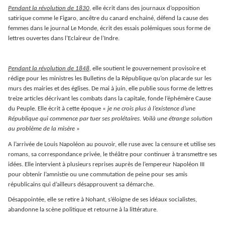
Pendant la révolution de 1830
, elle écrit dans des journaux d’opposition
satirique comme le Figaro, ancêtre du canard enchainé, défend la cause des
femmes dans le journal Le Monde, écrit des essais polémiques sous forme de
lettres ouvertes dans l’Eclaireur de l’Indre.
Pendant la révolution de 1848
, elle soutient le gouvernement provisoire et
rédige pour les ministres les Bulletins de la République qu’on placarde sur les
murs des mairies et des églises. De mai à juin, elle publie sous forme de lettres
treize articles décrivant les combats dans la capitale, fonde l’éphémère Cause
du Peuple. Elle écrit à cette époque «
je ne crois plus à l’existence d’une
République qui commence par tuer ses prolétaires. Voilà une étrange solution
au problème de la misère
»
A l’arrivée de Louis Napoléon au pouvoir, elle ruse avec la censure et utilise ses
romans, sa correspondance privée, le théâtre pour continuer à transmettre ses
idées. Elle intervient à plusieurs reprises auprès de l’empereur Napoléon III
pour obtenir l’amnistie ou une commutation de peine pour ses amis
républicains qui d’ailleurs désapprouvent sa démarche.
Désappointée, elle se retire à Nohant, s’éloigne de ses idéaux socialistes,
abandonne la scène politique et retourne à la littérature.