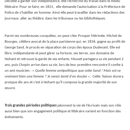
Décidée à garder son indépendance, elle recherche du travail dans le milieu
littéraire. Pour se faire, en 1831, elle demande l’autorisation à la Préfecture de
Police de s’habiller en homme. Ainsi elle peut travailler dans les rédactions des
journaux, aller au théâtre, dans les tribunaux ou les bibliothèques.
Parmi ses nombreuses conquêtes, on peut citer Prosper Mérimée, Michel de
Bourges, célèbre avocat de la place parisienne qui, en 1836, gagne au profit de
George Sand, le procès en séparation de corps des époux Dudevant. Elle est
libre, indépendante et peut gérer sa fortune, ses terres, son domaine de
Nohant et retrouve la garde de ses enfants. Musset partagera sa vie pendant 2
ans, puis Chopin arrive dans sa vie, lors de leur première rencontre il confie à
un ami musicien : «
Quelle femme antipathique que cette Sand ! Mais est-ce
vraiment bien une femme ? Je serais tenté d'en douter
». Cette liaison durera
presque dix ans et c’est à Nohant qu’il compose la grande majorité de son
œuvre.
Trois grandes périodes politiques
jalonnent la vie de l’écrivain mais son rôle
aussi bien que son engagement politique et littéraire varient en fonction des
événements.