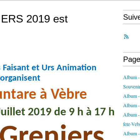
ERS 2019 est
Suiv
Page
Faisant et Urs Animation
organisent
Album -
Souveni
untare à Vèbre
Album -
Album -
uillet 2019 de 9 h à 17 h
Album - 
fete-Veb
 Greniers
Album -