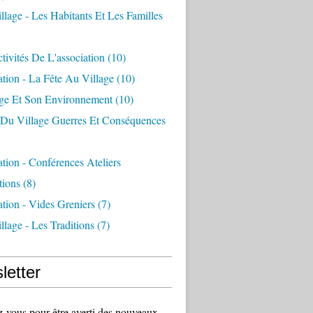
llage - Les Habitants Et Les Familles
tivités De L'association
(10)
ation - La Fête Au Village
(10)
age Et Son Environnement
(10)
e Du Village Guerres Et Conséquences
ation - Conférences Ateliers
tions
(8)
ation - Vides Greniers
(7)
llage - Les Traditions
(7)
letter
vous pour être averti des nouveaux