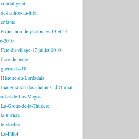
courtal-gelat
de-lastiros-au-fillol
 enfants
Exposition-de-photos-les-13-et-14-
e-2010
Fete-du-village-17-juillet-2010
flore-de beille
 guerre-14-18
 Histoire-du-Lordadais
Inauguration-des-chemins--d-Ournal--
erot-et-de-Las-Magos
La-Grotte-de-la-Thuriere
la-turriere
le-clocher
Le-Fillol