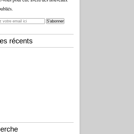
publiés.
les récents
erche