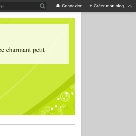
Connexion
+
Créer mon blog
ce charmant petit