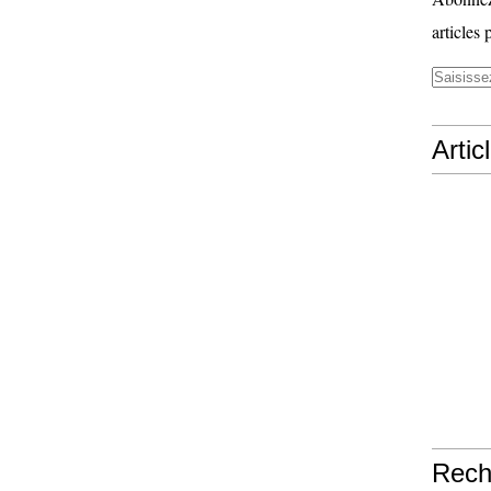
articles 
Artic
Rech