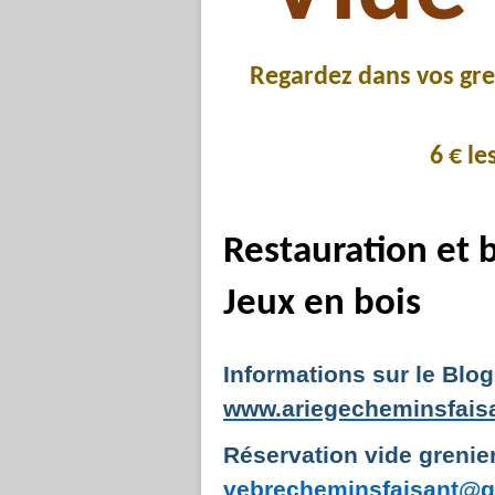
Regardez dans vos gren
6 € le
Restauration et 
Jeux en bois
Informations sur le Blog
www.ariegecheminsfais
Réservation vide grenier
vebrecheminsfaisant@g