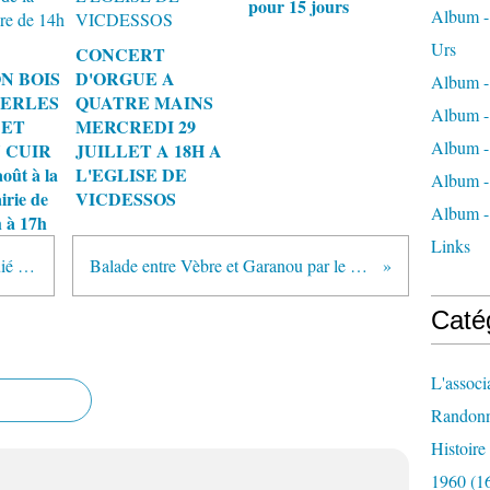
pour 15 jours
Album - 
Urs
CONCERT
N BOIS
D'ORGUE A
Album -
PERLES
QUATRE MAINS
Album -
 ET
MERCREDI 29
Album -
 CUIR
JUILLET A 18H A
oût à la
L'EGLISE DE
Album -
irie de
VICDESSOS
Album -
 à 17h
Links
ballade méditerranéenne sur le Quié de Vèbre avec Gilles Labatut bénévole pour l'ANA
Balade entre Vèbre et Garanou par le chemin de los Majos le dimanche 30 JUIN après-midi
Caté
L'associ
Randon
Histoir
1960
(1