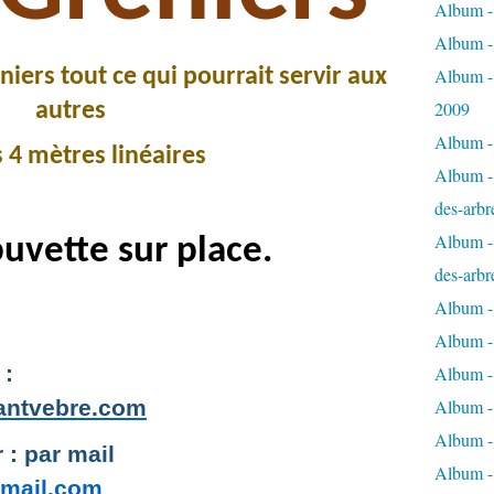
Album - 
Album -
iers tout ce qui pourrait servir aux
Album -
2009
autres
Album - 
s 4 mètres linéaires
Album - 
des-arbr
Album - 
buvette sur place.
des-arbr
Album -
Album - 
 :
Album - 
antvebre.com
Album -
Album - 
 : par mail
Album -
mail.com